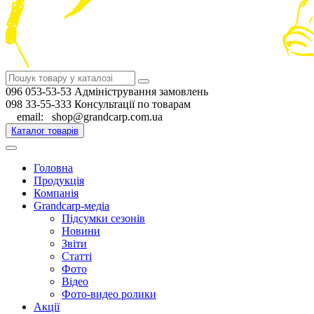
096 053-53-53 Адміністрування замовлень
098 33-55-333 Консультації по товарам
email: shop@grandcarp.com.ua
Каталог товарів
Головна
Продукція
Компанія
Grandcarp-медіа
Підсумки сезонів
Новини
Звіти
Статті
Фото
Відео
Фото-видео ролики
Акції