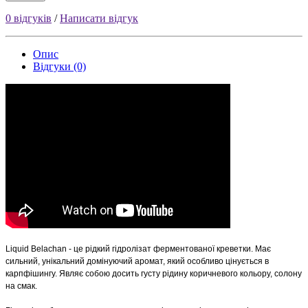
0 відгуків
/
Написати відгук
Опис
Відгуки (0)
Liquid Belachan - це рідкий гідролізат ферментованої креветки. Має
сильний, унікальний
домінуючий
аромат, який особливо цінується в
карпфішингу
. Являє собою досить густу рідину коричневого кольору, солону
на смак.