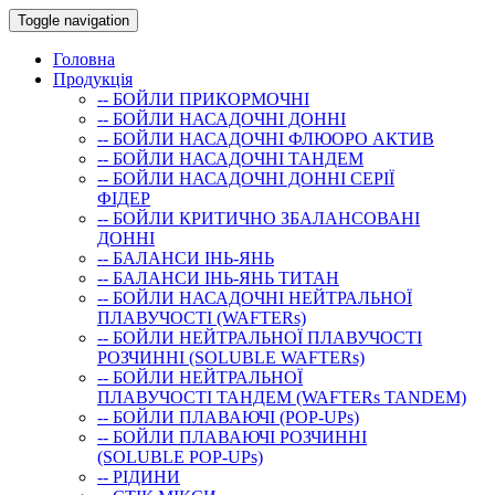
Toggle navigation
Головна
Продукція
-- БОЙЛИ ПРИКОРМОЧНI
-- БОЙЛИ НАСАДОЧНI ДОННI
-- БОЙЛИ НАСАДОЧНІ ФЛЮОРО АКТИВ
-- БОЙЛИ НАСАДОЧНІ ТАНДЕМ
-- БОЙЛИ НАСАДОЧНI ДОННI СЕРIÏ
ФIДЕР
-- БОЙЛИ КРИТИЧНО ЗБАЛАНСОВАНІ
ДОННІ
-- БАЛАНСИ ІНЬ-ЯНЬ
-- БАЛАНСИ ІНЬ-ЯНЬ ТИТАН
-- БОЙЛИ НАСАДОЧНI НЕЙТРАЛЬНОÏ
ПЛАВУЧОСТI (WAFTERs)
-- БОЙЛИ НЕЙТРАЛЬНОЇ ПЛАВУЧОСТІ
РОЗЧИННІ (SOLUBLE WAFTERs)
-- БОЙЛИ НЕЙТРАЛЬНОЇ
ПЛАВУЧОСТІ ТАНДЕМ (WAFTERs TANDEM)
-- БОЙЛИ ПЛАВАЮЧІ (POP-UPs)
-- БОЙЛИ ПЛАВАЮЧI РОЗЧИННI
(SOLUBLE POP-UPs)
-- РIДИНИ