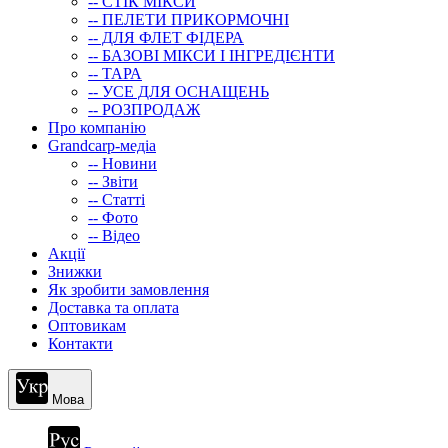
-- СТIК МIКСИ
-- ПЕЛЕТИ ПРИКОРМОЧНІ
-- ДЛЯ ФЛЕТ ФІДЕРА
-- БАЗОВІ МІКСИ І ІНГРЕДІЄНТИ
-- ТАРА
-- УСЕ ДЛЯ ОСНАЩЕНЬ
-- РОЗПРОДАЖ
Про компанію
Grandcarp-медіа
-- Новини
-- Звіти
-- Статті
-- Фото
-- Відео
Акції
Знижки
Як зробити замовлення
Доставка та оплата
Оптовикам
Контакти
Мова