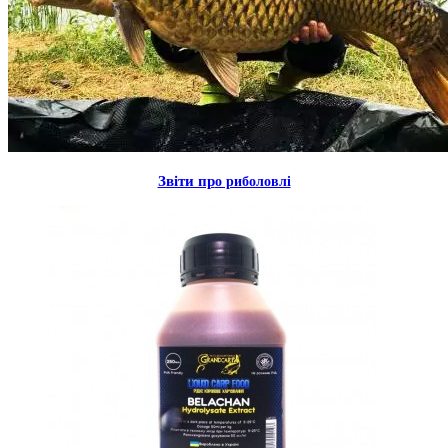
Звiти пр
о риболовлi