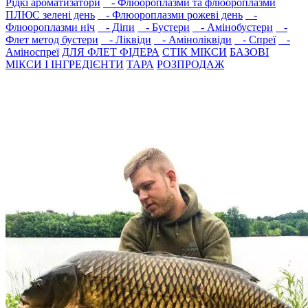
Рідкі ароматизатори
- Флюороплазми та флюороплазми
ПЛЮС зелені день
- Флюороплазми рожеві день
-
Флюороплазми ніч
- Дiпи
- Бустери
- Амінобустери
-
Флет метод бустери
- Лiквiди
- Амiнолiквiди
- Спреї
-
Амiноспреї
ДЛЯ ФЛЕТ ФІДЕРА
СТIК МIКСИ
БАЗОВІ
МІКСИ І ІНГРЕДІЄНТИ
ТАРА
РОЗПРОДАЖ