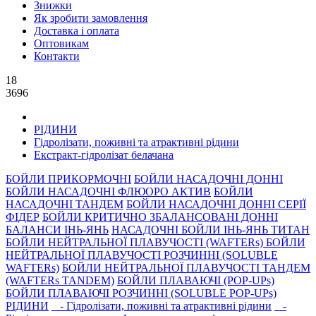
Знижки
Як зробити замовлення
Доставка і оплата
Оптовикам
Контакти
18
3696
РIДИНИ
Гідролізати, поживні та атрактивнi рідини
Екстракт-гідролізат белачана
БОЙЛИ ПРИКОРМОЧНI
БОЙЛИ НАСАДОЧНI ДОННI
БОЙЛИ НАСАДОЧНІ ФЛЮОРО АКТИВ
БОЙЛИ
НАСАДОЧНІ ТАНДЕМ
БОЙЛИ НАСАДОЧНI ДОННI СЕРIÏ
ФIДЕР
БОЙЛИ КРИТИЧНО ЗБАЛАНСОВАНІ ДОННІ
БАЛАНСИ ІНЬ-ЯНЬ
НАСАДОЧНІ БОЙЛИ ІНЬ-ЯНЬ ТИТАН
БОЙЛИ НЕЙТРАЛЬНОÏ ПЛАВУЧОСТI (WAFTERs)
БОЙЛИ
НЕЙТРАЛЬНОЇ ПЛАВУЧОСТІ РОЗЧИННІ (SOLUBLE
WAFTERs)
БОЙЛИ НЕЙТРАЛЬНОЇ ПЛАВУЧОСТІ ТАНДЕМ
(WAFTERs TANDEM)
БОЙЛИ ПЛАВАЮЧІ (POP-UPs)
БОЙЛИ ПЛАВАЮЧI РОЗЧИННI (SOLUBLE POP-UPs)
РIДИНИ
- Гідролізати, поживні та атрактивнi рідини
-