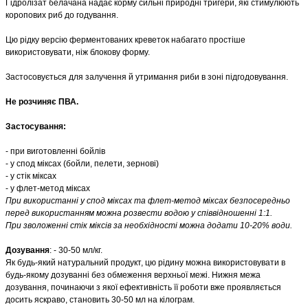
Гідролізат
белачана
надає корму сильні природні тригери, які стимулюють
коропових риб до годування.
Цю рідку версію ферментованих креветок набагато простіше
використовувати, ніж блокову форму.
Застосовується для залучення й утримання риби в зоні підгодовування.
Не розчиняє ПВА.
Застосування:
- при виготовленні
бойлів
- у
спод
міксах (
бойли
, пелети, зернові)
- у стік міксах
- у
флет-метод
міксах
При використанні у спод міксах та флет-метод міксах безпосередньо
перед використанням можна розвести водою у співвідношенні 1:1.
При зволоженні стік міксів за необхідності можна додати 10-20% води.
Дозування
: - 30-50 мл/кг.
Як будь-який натуральний продукт, цю рідину можна використовувати в
будь-якому дозуванні без обмеження верхньої межі. Нижня межа
дозування, починаючи з якої ефективність її роботи вже проявляється
досить яскраво, становить 30-50 мл на кілограм.