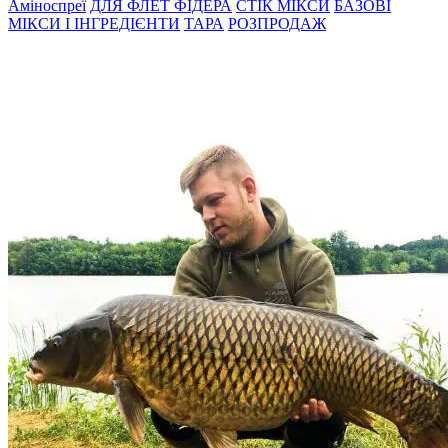
Амiноспреї
ДЛЯ ФЛЕТ ФІДЕРА
СТIК МIКСИ
БАЗОВІ
МІКСИ І ІНГРЕДІЄНТИ
ТАРА
РОЗПРОДАЖ