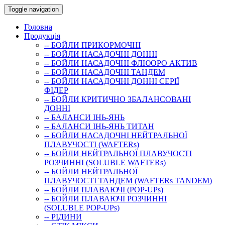
Toggle navigation
Головна
Продукція
-- БОЙЛИ ПРИКОРМОЧНI
-- БОЙЛИ НАСАДОЧНI ДОННI
-- БОЙЛИ НАСАДОЧНІ ФЛЮОРО АКТИВ
-- БОЙЛИ НАСАДОЧНІ ТАНДЕМ
-- БОЙЛИ НАСАДОЧНI ДОННI СЕРIÏ
ФIДЕР
-- БОЙЛИ КРИТИЧНО ЗБАЛАНСОВАНІ
ДОННІ
-- БАЛАНСИ ІНЬ-ЯНЬ
-- БАЛАНСИ ІНЬ-ЯНЬ ТИТАН
-- БОЙЛИ НАСАДОЧНI НЕЙТРАЛЬНОÏ
ПЛАВУЧОСТI (WAFTERs)
-- БОЙЛИ НЕЙТРАЛЬНОЇ ПЛАВУЧОСТІ
РОЗЧИННІ (SOLUBLE WAFTERs)
-- БОЙЛИ НЕЙТРАЛЬНОЇ
ПЛАВУЧОСТІ ТАНДЕМ (WAFTERs TANDEM)
-- БОЙЛИ ПЛАВАЮЧІ (POP-UPs)
-- БОЙЛИ ПЛАВАЮЧI РОЗЧИННI
(SOLUBLE POP-UPs)
-- РIДИНИ