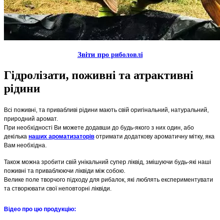
Звiти пр
о риболовлi
Гідролізати, поживні та атрактивнi
рідини
Всі поживні, та привабливі рідини мають свій оригінальний, натуральний,
природний аромат.
При необхідності Ви можете додавши до будь-якого з них один, або
декілька
наших ароматизаторів
отримати додаткову ароматичну мітку, яка
Вам необхідна.
Також можна зробити свій унікальний супер ліквід, змішуючи будь-які наші
поживні та приваблюючи ліквіди між собою.
Велике поле творчого підходу для рибалок, які люблять експериментувати
та створювати свої неповторні ліквіди.
Вiдео про цю продукцiю: