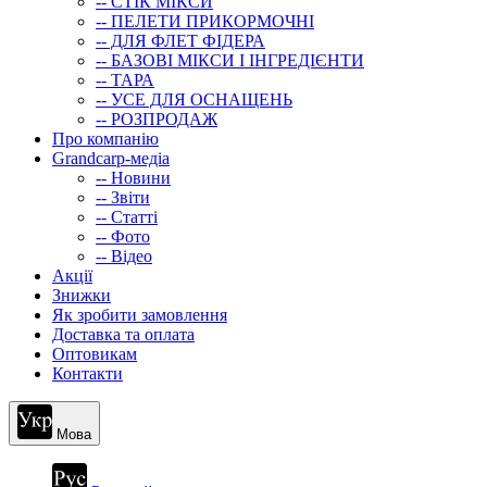
-- СТIК МIКСИ
-- ПЕЛЕТИ ПРИКОРМОЧНІ
-- ДЛЯ ФЛЕТ ФІДЕРА
-- БАЗОВІ МІКСИ І ІНГРЕДІЄНТИ
-- ТАРА
-- УСЕ ДЛЯ ОСНАЩЕНЬ
-- РОЗПРОДАЖ
Про компанію
Grandcarp-медіа
-- Новини
-- Звіти
-- Статті
-- Фото
-- Відео
Акції
Знижки
Як зробити замовлення
Доставка та оплата
Оптовикам
Контакти
Мова