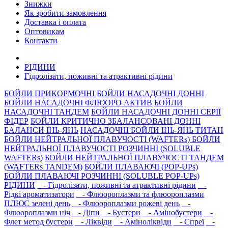
Знижки
Як зробити замовлення
Доставка і оплата
Оптовикам
Контакти
РIДИНИ
Гідролізати, поживні та атрактивнi рідини
БОЙЛИ ПРИКОРМОЧНI
БОЙЛИ НАСАДОЧНI ДОННI
БОЙЛИ НАСАДОЧНІ ФЛЮОРО АКТИВ
БОЙЛИ
НАСАДОЧНІ ТАНДЕМ
БОЙЛИ НАСАДОЧНI ДОННI СЕРIÏ
ФIДЕР
БОЙЛИ КРИТИЧНО ЗБАЛАНСОВАНІ ДОННІ
БАЛАНСИ ІНЬ-ЯНЬ
НАСАДОЧНІ БОЙЛИ ІНЬ-ЯНЬ ТИТАН
БОЙЛИ НЕЙТРАЛЬНОÏ ПЛАВУЧОСТI (WAFTERs)
БОЙЛИ
НЕЙТРАЛЬНОЇ ПЛАВУЧОСТІ РОЗЧИННІ (SOLUBLE
WAFTERs)
БОЙЛИ НЕЙТРАЛЬНОЇ ПЛАВУЧОСТІ ТАНДЕМ
(WAFTERs TANDEM)
БОЙЛИ ПЛАВАЮЧІ (POP-UPs)
БОЙЛИ ПЛАВАЮЧI РОЗЧИННI (SOLUBLE POP-UPs)
РIДИНИ
- Гідролізати, поживні та атрактивнi рідини
-
Рідкі ароматизатори
- Флюороплазми та флюороплазми
ПЛЮС зелені день
- Флюороплазми рожеві день
-
Флюороплазми ніч
- Дiпи
- Бустери
- Амінобустери
-
Флет метод бустери
- Лiквiди
- Амiнолiквiди
- Спреї
-