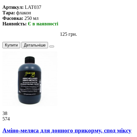
Артикул:
LAT037
Тара:
флакон
Фасовка:
250 мл
Наявність:
Є в наявності
125 грн.
Купити
Детальніше
38
574
Аміно-меляса для донного прикорму, спод міксу