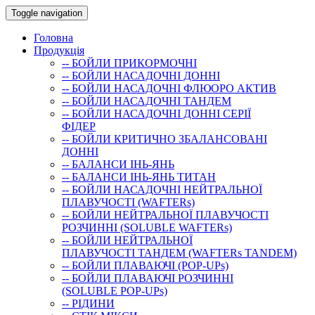
Toggle navigation
Головна
Продукція
-- БОЙЛИ ПРИКОРМОЧНI
-- БОЙЛИ НАСАДОЧНI ДОННI
-- БОЙЛИ НАСАДОЧНІ ФЛЮОРО АКТИВ
-- БОЙЛИ НАСАДОЧНІ ТАНДЕМ
-- БОЙЛИ НАСАДОЧНI ДОННI СЕРIÏ
ФIДЕР
-- БОЙЛИ КРИТИЧНО ЗБАЛАНСОВАНІ
ДОННІ
-- БАЛАНСИ ІНЬ-ЯНЬ
-- БАЛАНСИ ІНЬ-ЯНЬ ТИТАН
-- БОЙЛИ НАСАДОЧНI НЕЙТРАЛЬНОÏ
ПЛАВУЧОСТI (WAFTERs)
-- БОЙЛИ НЕЙТРАЛЬНОЇ ПЛАВУЧОСТІ
РОЗЧИННІ (SOLUBLE WAFTERs)
-- БОЙЛИ НЕЙТРАЛЬНОЇ
ПЛАВУЧОСТІ ТАНДЕМ (WAFTERs TANDEM)
-- БОЙЛИ ПЛАВАЮЧІ (POP-UPs)
-- БОЙЛИ ПЛАВАЮЧI РОЗЧИННI
(SOLUBLE POP-UPs)
-- РIДИНИ