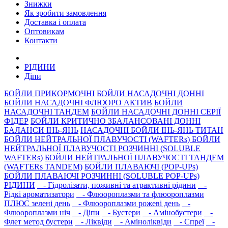
Знижки
Як зробити замовлення
Доставка і оплата
Оптовикам
Контакти
РIДИНИ
Дiпи
БОЙЛИ ПРИКОРМОЧНI
БОЙЛИ НАСАДОЧНI ДОННI
БОЙЛИ НАСАДОЧНІ ФЛЮОРО АКТИВ
БОЙЛИ
НАСАДОЧНІ ТАНДЕМ
БОЙЛИ НАСАДОЧНI ДОННI СЕРIÏ
ФIДЕР
БОЙЛИ КРИТИЧНО ЗБАЛАНСОВАНІ ДОННІ
БАЛАНСИ ІНЬ-ЯНЬ
НАСАДОЧНІ БОЙЛИ ІНЬ-ЯНЬ ТИТАН
БОЙЛИ НЕЙТРАЛЬНОÏ ПЛАВУЧОСТI (WAFTERs)
БОЙЛИ
НЕЙТРАЛЬНОЇ ПЛАВУЧОСТІ РОЗЧИННІ (SOLUBLE
WAFTERs)
БОЙЛИ НЕЙТРАЛЬНОЇ ПЛАВУЧОСТІ ТАНДЕМ
(WAFTERs TANDEM)
БОЙЛИ ПЛАВАЮЧІ (POP-UPs)
БОЙЛИ ПЛАВАЮЧI РОЗЧИННI (SOLUBLE POP-UPs)
РIДИНИ
- Гідролізати, поживні та атрактивнi рідини
-
Рідкі ароматизатори
- Флюороплазми та флюороплазми
ПЛЮС зелені день
- Флюороплазми рожеві день
-
Флюороплазми ніч
- Дiпи
- Бустери
- Амінобустери
-
Флет метод бустери
- Лiквiди
- Амiнолiквiди
- Спреї
-