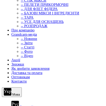
-- СТIК МIКСИ
-- ПЕЛЕТИ ПРИКОРМОЧНІ
-- ДЛЯ ФЛЕТ ФІДЕРА
-- БАЗОВІ МІКСИ І ІНГРЕДІЄНТИ
-- ТАРА
-- УСЕ ДЛЯ ОСНАЩЕНЬ
-- РОЗПРОДАЖ
Про компанію
Grandcarp-медіа
-- Новини
-- Звіти
-- Статті
-- Фото
-- Відео
Акції
Знижки
Як зробити замовлення
Доставка та оплата
Оптовикам
Контакти
Мова