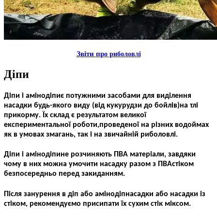
Звiти пр
о риболовлi
Дiпи
Д
i
пи і ам
i
нод
i
пиє потужними засобами для виділення
насадки будь-якого виду (від кукурудзи до бойл
i
в)на тлі
прикорму. Їх склад є результатом великої
експериментальної роботи,проведеної на різних водоймах
як в умовах змагань, так і на звичайній риболовлі.
Д
i
пи і ам
i
нод
i
пине розчиняють ПВА матеріали, завдяки
чому в них можна умочити насадку разом з ПВАст
i
ком
безпосередньо перед закиданням.
Після занурення в д
i
п або ам
i
нод
i
пнасадки або насадки із
ст
i
ком, рекомендуємо присипати їх сухим ст
i
к міксом.