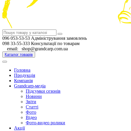
096 053-53-53 Адміністрування замовлень
098 33-55-333 Консультації по товарам
email: shop@grandcarp.com.ua
Каталог товарів
Головна
Продукція
Компанія
Grandcarp-медіа
Підсумки сезонів
Новини
Звіти
Статті
Фото
Відео
Фото-видео ролики
Акції