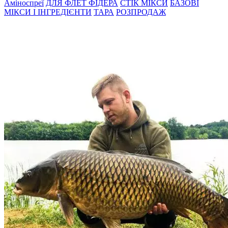
Амiноспреї
ДЛЯ ФЛЕТ ФІДЕРА
СТIК МIКСИ
БАЗОВІ
МІКСИ І ІНГРЕДІЄНТИ
ТАРА
РОЗПРОДАЖ