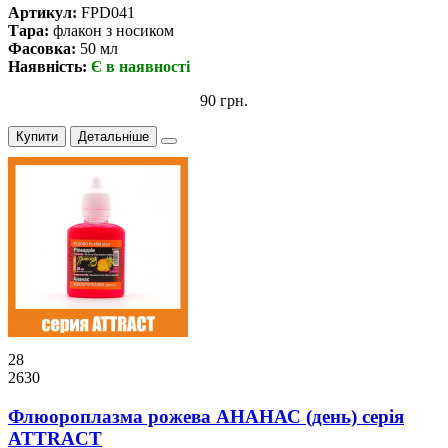
Артикул:
FPD041
Тара:
флакон з носиком
Фасовка:
50 мл
Наявність:
Є в наявності
90 грн.
Купити
Детальніше
28
2630
Флюороплазма рожева АНАНАС (день) серiя
ATTRACT