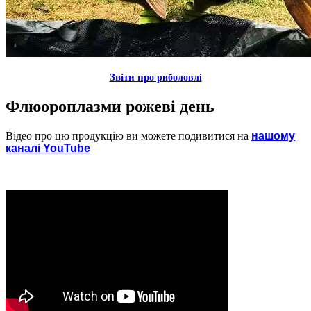
Звiти пр
о риболовлi
Флюороплазми рожеві день
Відео про цю продукцію ви можете подивитися на
нашому
каналi YouTube