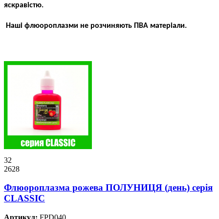
яскравістю.
Наші флюороплазми не розчиняють ПВА матеріали.
32
2628
Флюороплазма рожева ПОЛУНИЦЯ (день) серiя
CLASSIC
Артикул:
FPD040