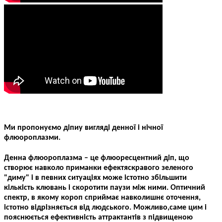
Ми пропонуємо дiп
и
у вигляді денної і нічн
ої
флюороплазм
и
.
Денна флюороплазма
–
це флюоресцентний дiп, що
створює навколо приманки ефектяскравого зеленого
"диму" i в певних ситуаціях може істотно збільшити
кількість клювань і скоротити паузи між ними. Оптичний
спектр, в якому короп сприймає навколишнє оточення,
істотно відрізняється від людського. Можливо,саме цим і
пояснюється ефективність аттрактантів з підвищеною