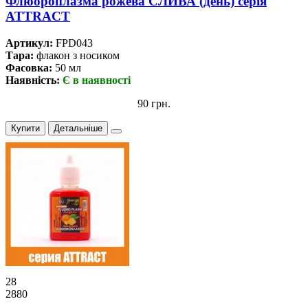
Флюороплазма рожева СЛИВА (день) серiя
ATTRACT
Артикул:
FPD043
Тара:
флакон з носиком
Фасовка:
50 мл
Наявність:
Є в наявності
90 грн.
Купити
Детальніше
28
2880