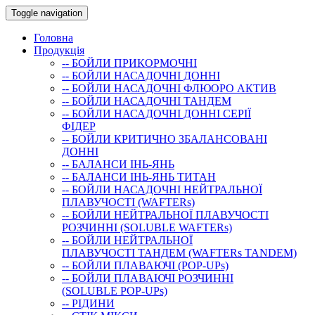
Toggle navigation
Головна
Продукція
-- БОЙЛИ ПРИКОРМОЧНI
-- БОЙЛИ НАСАДОЧНI ДОННI
-- БОЙЛИ НАСАДОЧНІ ФЛЮОРО АКТИВ
-- БОЙЛИ НАСАДОЧНІ ТАНДЕМ
-- БОЙЛИ НАСАДОЧНI ДОННI СЕРIÏ
ФIДЕР
-- БОЙЛИ КРИТИЧНО ЗБАЛАНСОВАНІ
ДОННІ
-- БАЛАНСИ ІНЬ-ЯНЬ
-- БАЛАНСИ ІНЬ-ЯНЬ ТИТАН
-- БОЙЛИ НАСАДОЧНI НЕЙТРАЛЬНОÏ
ПЛАВУЧОСТI (WAFTERs)
-- БОЙЛИ НЕЙТРАЛЬНОЇ ПЛАВУЧОСТІ
РОЗЧИННІ (SOLUBLE WAFTERs)
-- БОЙЛИ НЕЙТРАЛЬНОЇ
ПЛАВУЧОСТІ ТАНДЕМ (WAFTERs TANDEM)
-- БОЙЛИ ПЛАВАЮЧІ (POP-UPs)
-- БОЙЛИ ПЛАВАЮЧI РОЗЧИННI
(SOLUBLE POP-UPs)
-- РIДИНИ