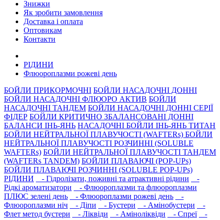
Знижки
Як зробити замовлення
Доставка і оплата
Оптовикам
Контакти
РIДИНИ
Флюороплазми рожеві день
БОЙЛИ ПРИКОРМОЧНI
БОЙЛИ НАСАДОЧНI ДОННI
БОЙЛИ НАСАДОЧНІ ФЛЮОРО АКТИВ
БОЙЛИ
НАСАДОЧНІ ТАНДЕМ
БОЙЛИ НАСАДОЧНI ДОННI СЕРIÏ
ФIДЕР
БОЙЛИ КРИТИЧНО ЗБАЛАНСОВАНІ ДОННІ
БАЛАНСИ ІНЬ-ЯНЬ
НАСАДОЧНІ БОЙЛИ ІНЬ-ЯНЬ ТИТАН
БОЙЛИ НЕЙТРАЛЬНОÏ ПЛАВУЧОСТI (WAFTERs)
БОЙЛИ
НЕЙТРАЛЬНОЇ ПЛАВУЧОСТІ РОЗЧИННІ (SOLUBLE
WAFTERs)
БОЙЛИ НЕЙТРАЛЬНОЇ ПЛАВУЧОСТІ ТАНДЕМ
(WAFTERs TANDEM)
БОЙЛИ ПЛАВАЮЧІ (POP-UPs)
БОЙЛИ ПЛАВАЮЧI РОЗЧИННI (SOLUBLE POP-UPs)
РIДИНИ
- Гідролізати, поживні та атрактивнi рідини
-
Рідкі ароматизатори
- Флюороплазми та флюороплазми
ПЛЮС зелені день
- Флюороплазми рожеві день
-
Флюороплазми ніч
- Дiпи
- Бустери
- Амінобустери
-
Флет метод бустери
- Лiквiди
- Амiнолiквiди
- Спреї
-