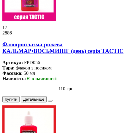
17
2886
Флюороплазма рожева
КАЛЬМАР•ВОСЬМИНІГ (день) серiя TACTIC
Артикул:
FPD056
Тара:
флакон з носиком
Фасовка:
50 мл
Наявність:
Є в наявності
110 грн.
Купити
Детальніше