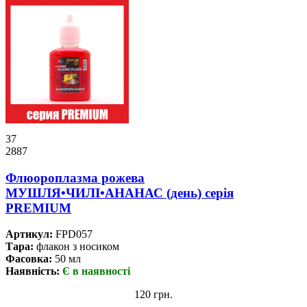
37
2887
Флюороплазма рожева
МУШЛЯ•ЧИЛІ•АНАНАС (день) серiя
PREMIUM
Артикул:
FPD057
Тара:
флакон з носиком
Фасовка:
50 мл
Наявність:
Є в наявності
120 грн.