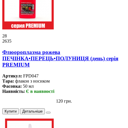
28
2635
Флюороплазма рожева
ПЕЧIНКА•ПЕРЕЦЬ•ПОЛУНИЦЯ (день) серiя
PREMIUM
Артикул:
FPD047
Тара:
флакон з носиком
Фасовка:
50 мл
Наявність:
Є в наявності
120 грн.
Купити
Детальніше