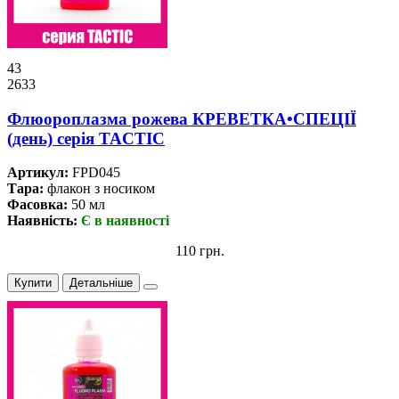
43
2633
Флюороплазма рожева КРЕВЕТКА•СПЕЦІЇ
(день) серiя TACTIC
Артикул:
FPD045
Тара:
флакон з носиком
Фасовка:
50 мл
Наявність:
Є в наявності
110 грн.
Купити
Детальніше