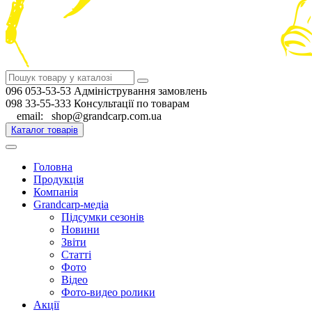
096 053-53-53 Адміністрування замовлень
098 33-55-333 Консультації по товарам
email: shop@grandcarp.com.ua
Каталог товарів
Головна
Продукція
Компанія
Grandcarp-медіа
Підсумки сезонів
Новини
Звіти
Статті
Фото
Відео
Фото-видео ролики
Акції