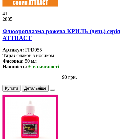
41
2885
Флюороплазма рожева КРИЛЬ (день) серiя
ATTRACT
Артикул:
FPD055
Тара:
флакон з носиком
Фасовка:
50 мл
Наявність:
Є в наявності
90 грн.
Купити
Детальніше