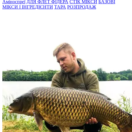
Амiноспреї
ДЛЯ ФЛЕТ ФІДЕРА
СТIК МIКСИ
БАЗОВІ
МІКСИ І ІНГРЕДІЄНТИ
ТАРА
РОЗПРОДАЖ