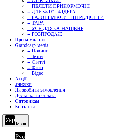
-- СТIК МIКСИ
-- ПЕЛЕТИ ПРИКОРМОЧНІ
-- ДЛЯ ФЛЕТ ФІДЕРА
-- БАЗОВІ МІКСИ І ІНГРЕДІЄНТИ
-- ТАРА
-- УСЕ ДЛЯ ОСНАЩЕНЬ
-- РОЗПРОДАЖ
Про компанію
Grandcarp-медіа
-- Новини
-- Звіти
-- Статті
-- Фото
-- Відео
Акції
Знижки
Як зробити замовлення
Доставка та оплата
Оптовикам
Контакти
Мова