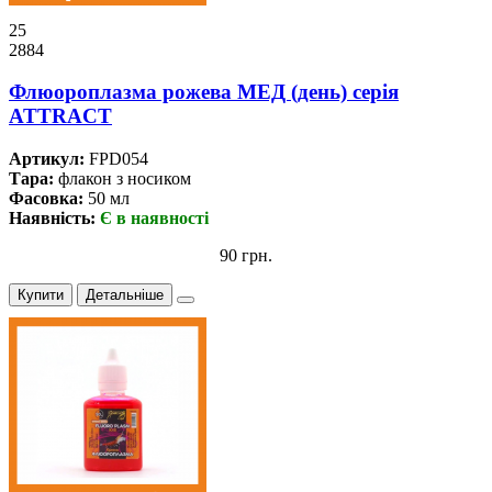
25
2884
Флюороплазма рожева МЕД (день) серiя
ATTRACT
Артикул:
FPD054
Тара:
флакон з носиком
Фасовка:
50 мл
Наявність:
Є в наявності
90 грн.
Купити
Детальніше