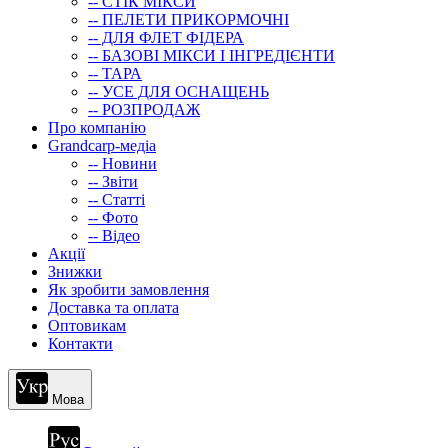
-- СТIК МIКСИ
-- ПЕЛЕТИ ПРИКОРМОЧНІ
-- ДЛЯ ФЛЕТ ФІДЕРА
-- БАЗОВІ МІКСИ І ІНГРЕДІЄНТИ
-- ТАРА
-- УСЕ ДЛЯ ОСНАЩЕНЬ
-- РОЗПРОДАЖ
Про компанію
Grandcarp-медіа
-- Новини
-- Звіти
-- Статті
-- Фото
-- Відео
Акції
Знижки
Як зробити замовлення
Доставка та оплата
Оптовикам
Контакти
Мова