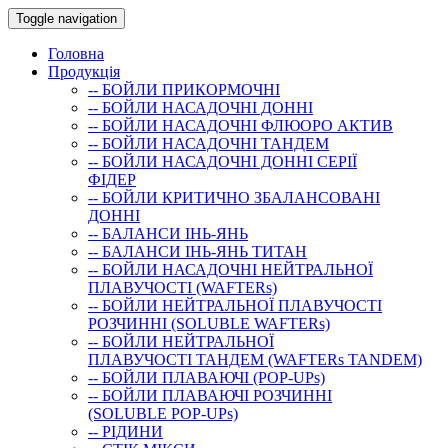
Toggle navigation
Головна
Продукція
-- БОЙЛИ ПРИКОРМОЧНI
-- БОЙЛИ НАСАДОЧНI ДОННI
-- БОЙЛИ НАСАДОЧНІ ФЛЮОРО АКТИВ
-- БОЙЛИ НАСАДОЧНІ ТАНДЕМ
-- БОЙЛИ НАСАДОЧНI ДОННI СЕРIÏ
ФIДЕР
-- БОЙЛИ КРИТИЧНО ЗБАЛАНСОВАНІ
ДОННІ
-- БАЛАНСИ ІНЬ-ЯНЬ
-- БАЛАНСИ ІНЬ-ЯНЬ ТИТАН
-- БОЙЛИ НАСАДОЧНI НЕЙТРАЛЬНОÏ
ПЛАВУЧОСТI (WAFTERs)
-- БОЙЛИ НЕЙТРАЛЬНОЇ ПЛАВУЧОСТІ
РОЗЧИННІ (SOLUBLE WAFTERs)
-- БОЙЛИ НЕЙТРАЛЬНОЇ
ПЛАВУЧОСТІ ТАНДЕМ (WAFTERs TANDEM)
-- БОЙЛИ ПЛАВАЮЧІ (POP-UPs)
-- БОЙЛИ ПЛАВАЮЧI РОЗЧИННI
(SOLUBLE POP-UPs)
-- РIДИНИ