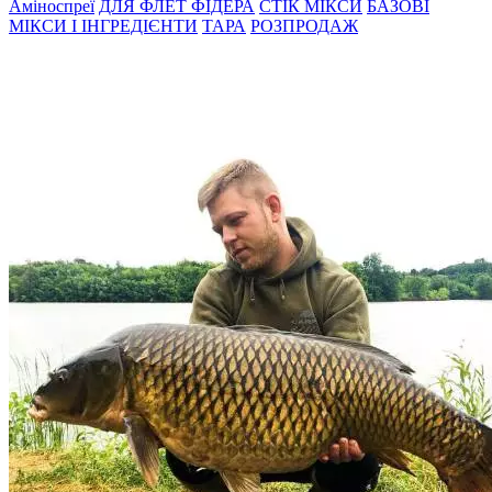
Амiноспреї
ДЛЯ ФЛЕТ ФІДЕРА
СТIК МIКСИ
БАЗОВІ
МІКСИ І ІНГРЕДІЄНТИ
ТАРА
РОЗПРОДАЖ