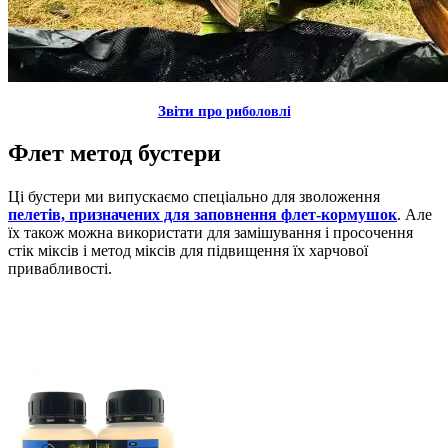
Звiти пр
о риболовлi
Флет метод бустери
Ці бустери ми випускаємо спеціально для зволоження
пелетів, призначених для заповнення флет-кормушок
. Але
їх також можна використати для замішування і просочення
стік міксів і метод міксів для підвищення їх харчової
привабливості.