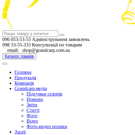
096 053-53-53 Адміністрування замовлень
098 33-55-333 Консультації по товарам
email: shop@grandcarp.com.ua
Каталог товарів
Головна
Продукція
Компанія
Grandcarp-медіа
Підсумки сезонів
Новини
Звіти
Статті
Фото
Відео
Фото-видео ролики
Акції