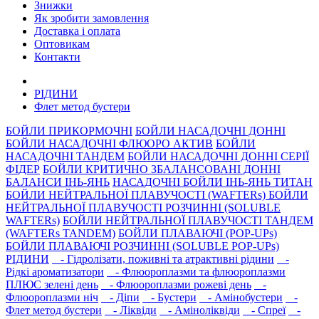
Знижки
Як зробити замовлення
Доставка і оплата
Оптовикам
Контакти
РIДИНИ
Флет метод бустери
БОЙЛИ ПРИКОРМОЧНI
БОЙЛИ НАСАДОЧНI ДОННI
БОЙЛИ НАСАДОЧНІ ФЛЮОРО АКТИВ
БОЙЛИ
НАСАДОЧНІ ТАНДЕМ
БОЙЛИ НАСАДОЧНI ДОННI СЕРIÏ
ФIДЕР
БОЙЛИ КРИТИЧНО ЗБАЛАНСОВАНІ ДОННІ
БАЛАНСИ ІНЬ-ЯНЬ
НАСАДОЧНІ БОЙЛИ ІНЬ-ЯНЬ ТИТАН
БОЙЛИ НЕЙТРАЛЬНОÏ ПЛАВУЧОСТI (WAFTERs)
БОЙЛИ
НЕЙТРАЛЬНОЇ ПЛАВУЧОСТІ РОЗЧИННІ (SOLUBLE
WAFTERs)
БОЙЛИ НЕЙТРАЛЬНОЇ ПЛАВУЧОСТІ ТАНДЕМ
(WAFTERs TANDEM)
БОЙЛИ ПЛАВАЮЧІ (POP-UPs)
БОЙЛИ ПЛАВАЮЧI РОЗЧИННI (SOLUBLE POP-UPs)
РIДИНИ
- Гідролізати, поживні та атрактивнi рідини
-
Рідкі ароматизатори
- Флюороплазми та флюороплазми
ПЛЮС зелені день
- Флюороплазми рожеві день
-
Флюороплазми ніч
- Дiпи
- Бустери
- Амінобустери
-
Флет метод бустери
- Лiквiди
- Амiнолiквiди
- Спреї
-