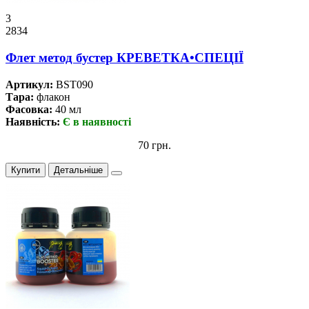
3
2834
Флет метод бустер КРЕВЕТКА•СПЕЦІЇ
Артикул:
BST090
Тара:
флакон
Фасовка:
40 мл
Наявність:
Є в наявності
70 грн.
Купити
Детальніше