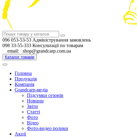
096 053-53-53 Адміністрування замовлень
098 33-55-333 Консультації по товарам
email: shop@grandcarp.com.ua
Каталог товарів
Головна
Продукція
Компанія
Grandcarp-медіа
Підсумки сезонів
Новини
Звіти
Статті
Фото
Відео
Фото-видео ролики
Акції