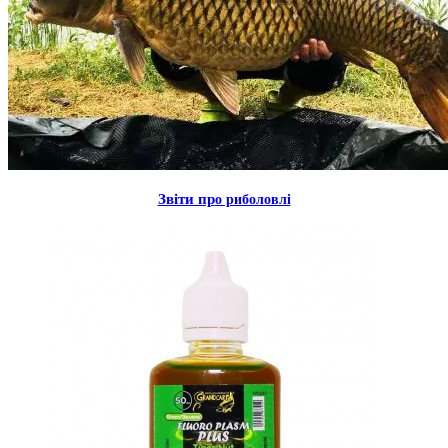
Звiти пр
о риболовлi