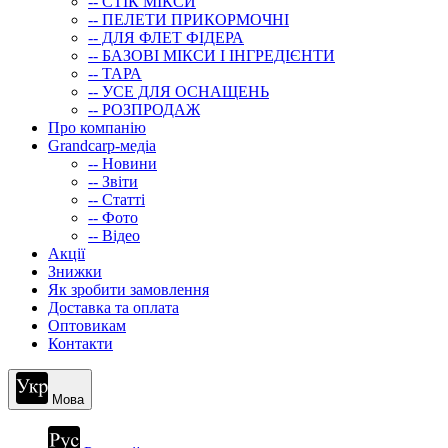
-- СТIК МIКСИ
-- ПЕЛЕТИ ПРИКОРМОЧНІ
-- ДЛЯ ФЛЕТ ФІДЕРА
-- БАЗОВІ МІКСИ І ІНГРЕДІЄНТИ
-- ТАРА
-- УСЕ ДЛЯ ОСНАЩЕНЬ
-- РОЗПРОДАЖ
Про компанію
Grandcarp-медіа
-- Новини
-- Звіти
-- Статті
-- Фото
-- Відео
Акції
Знижки
Як зробити замовлення
Доставка та оплата
Оптовикам
Контакти
Мова