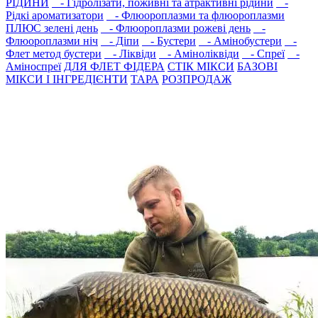
РIДИНИ
- Гідролізати, поживні та атрактивнi рідини
-
Рідкі ароматизатори
- Флюороплазми та флюороплазми
ПЛЮС зелені день
- Флюороплазми рожеві день
-
Флюороплазми ніч
- Дiпи
- Бустери
- Амінобустери
-
Флет метод бустери
- Лiквiди
- Амiнолiквiди
- Спреї
-
Амiноспреї
ДЛЯ ФЛЕТ ФІДЕРА
СТIК МIКСИ
БАЗОВІ
МІКСИ І ІНГРЕДІЄНТИ
ТАРА
РОЗПРОДАЖ