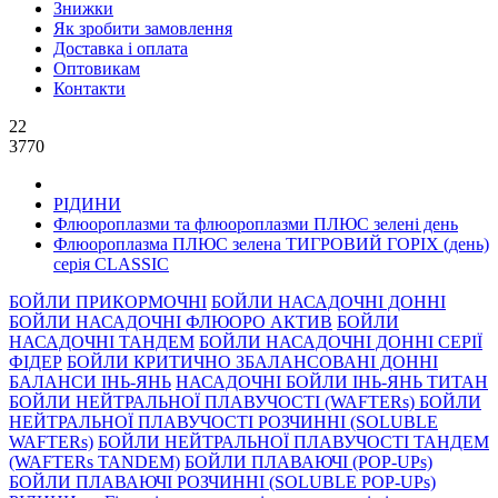
Знижки
Як зробити замовлення
Доставка і оплата
Оптовикам
Контакти
22
3770
РIДИНИ
Флюороплазми та флюороплазми ПЛЮС зелені день
Флюороплазма ПЛЮС зелена ТИГРОВИЙ ГОРІХ (день)
серiя CLASSIC
БОЙЛИ ПРИКОРМОЧНI
БОЙЛИ НАСАДОЧНI ДОННI
БОЙЛИ НАСАДОЧНІ ФЛЮОРО АКТИВ
БОЙЛИ
НАСАДОЧНІ ТАНДЕМ
БОЙЛИ НАСАДОЧНI ДОННI СЕРIÏ
ФIДЕР
БОЙЛИ КРИТИЧНО ЗБАЛАНСОВАНІ ДОННІ
БАЛАНСИ ІНЬ-ЯНЬ
НАСАДОЧНІ БОЙЛИ ІНЬ-ЯНЬ ТИТАН
БОЙЛИ НЕЙТРАЛЬНОÏ ПЛАВУЧОСТI (WAFTERs)
БОЙЛИ
НЕЙТРАЛЬНОЇ ПЛАВУЧОСТІ РОЗЧИННІ (SOLUBLE
WAFTERs)
БОЙЛИ НЕЙТРАЛЬНОЇ ПЛАВУЧОСТІ ТАНДЕМ
(WAFTERs TANDEM)
БОЙЛИ ПЛАВАЮЧІ (POP-UPs)
БОЙЛИ ПЛАВАЮЧI РОЗЧИННI (SOLUBLE POP-UPs)