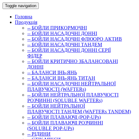
Toggle navigation
Головна
Продукція
-- БОЙЛИ ПРИКОРМОЧНI
-- БОЙЛИ НАСАДОЧНI ДОННI
-- БОЙЛИ НАСАДОЧНІ ФЛЮОРО АКТИВ
-- БОЙЛИ НАСАДОЧНІ ТАНДЕМ
-- БОЙЛИ НАСАДОЧНI ДОННI СЕРIÏ
ФIДЕР
-- БОЙЛИ КРИТИЧНО ЗБАЛАНСОВАНІ
ДОННІ
-- БАЛАНСИ ІНЬ-ЯНЬ
-- БАЛАНСИ ІНЬ-ЯНЬ ТИТАН
-- БОЙЛИ НАСАДОЧНI НЕЙТРАЛЬНОÏ
ПЛАВУЧОСТI (WAFTERs)
-- БОЙЛИ НЕЙТРАЛЬНОЇ ПЛАВУЧОСТІ
РОЗЧИННІ (SOLUBLE WAFTERs)
-- БОЙЛИ НЕЙТРАЛЬНОЇ
ПЛАВУЧОСТІ ТАНДЕМ (WAFTERs TANDEM)
-- БОЙЛИ ПЛАВАЮЧІ (POP-UPs)
-- БОЙЛИ ПЛАВАЮЧI РОЗЧИННI
(SOLUBLE POP-UPs)
-- РIДИНИ