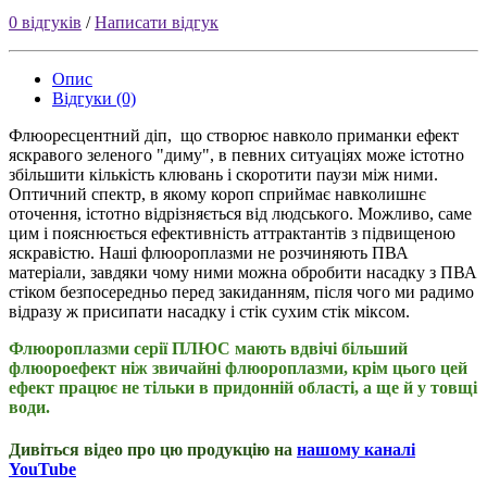
0 відгуків
/
Написати відгук
Опис
Відгуки (0)
Флюоресцентний дiп, що створює навколо приманки ефект
яскравого зеленого "диму", в певних ситуаціях може істотно
збільшити кількість клювань і скоротити паузи між ними.
Оптичний спектр, в якому короп сприймає навколишнє
оточення, істотно відрізняється від людського. Можливо, саме
цим і пояснюється ефективність аттрактантів з підвищеною
яскравістю. Наші флюороплазми не розчиняють ПВА
матеріали, завдяки чому ними можна обробити насадку з ПВА
стiком безпосередньо перед закиданням, після чого ми радимо
відразу ж присипати насадку і стiк сухим стiк міксом.
Флюороплазми серії ПЛЮС мають вдвічі більший
флюороефект ніж звичайні флюороплазми, крім цього цей
ефект працює не тільки в придонній області, а ще й у товщі
води.
Дивiться вiдео про цю продукцiю на
нашому каналi
YouTube