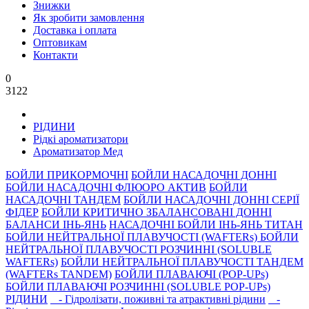
Знижки
Як зробити замовлення
Доставка і оплата
Оптовикам
Контакти
0
3122
РIДИНИ
Рідкі ароматизатори
Ароматизатор Мед
БОЙЛИ ПРИКОРМОЧНI
БОЙЛИ НАСАДОЧНI ДОННI
БОЙЛИ НАСАДОЧНІ ФЛЮОРО АКТИВ
БОЙЛИ
НАСАДОЧНІ ТАНДЕМ
БОЙЛИ НАСАДОЧНI ДОННI СЕРIÏ
ФIДЕР
БОЙЛИ КРИТИЧНО ЗБАЛАНСОВАНІ ДОННІ
БАЛАНСИ ІНЬ-ЯНЬ
НАСАДОЧНІ БОЙЛИ ІНЬ-ЯНЬ ТИТАН
БОЙЛИ НЕЙТРАЛЬНОÏ ПЛАВУЧОСТI (WAFTERs)
БОЙЛИ
НЕЙТРАЛЬНОЇ ПЛАВУЧОСТІ РОЗЧИННІ (SOLUBLE
WAFTERs)
БОЙЛИ НЕЙТРАЛЬНОЇ ПЛАВУЧОСТІ ТАНДЕМ
(WAFTERs TANDEM)
БОЙЛИ ПЛАВАЮЧІ (POP-UPs)
БОЙЛИ ПЛАВАЮЧI РОЗЧИННI (SOLUBLE POP-UPs)
РIДИНИ
- Гідролізати, поживні та атрактивнi рідини
-