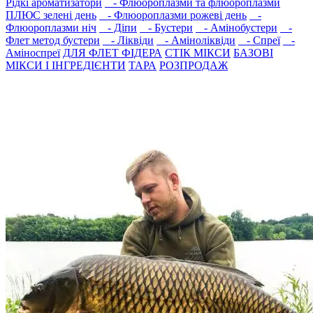
Рідкі ароматизатори
- Флюороплазми та флюороплазми
ПЛЮС зелені день
- Флюороплазми рожеві день
-
Флюороплазми ніч
- Дiпи
- Бустери
- Амінобустери
-
Флет метод бустери
- Лiквiди
- Амiнолiквiди
- Спреї
-
Амiноспреї
ДЛЯ ФЛЕТ ФІДЕРА
СТIК МIКСИ
БАЗОВІ
МІКСИ І ІНГРЕДІЄНТИ
ТАРА
РОЗПРОДАЖ