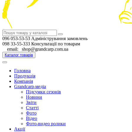
096 053-53-53 Адміністрування замовлень
098 33-55-333 Консультації по товарам
email: shop@grandcarp.com.ua
Каталог товарів
Головна
Продукція
Компанія
Grandcarp-медіа
Підсумки сезонів
Новини
Звіти
Статті
Фото
Відео
Фото-видео ролики
Акції