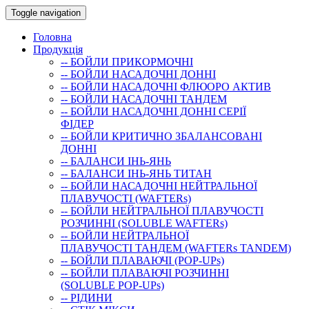
Toggle navigation
Головна
Продукція
-- БОЙЛИ ПРИКОРМОЧНI
-- БОЙЛИ НАСАДОЧНI ДОННI
-- БОЙЛИ НАСАДОЧНІ ФЛЮОРО АКТИВ
-- БОЙЛИ НАСАДОЧНІ ТАНДЕМ
-- БОЙЛИ НАСАДОЧНI ДОННI СЕРIÏ
ФIДЕР
-- БОЙЛИ КРИТИЧНО ЗБАЛАНСОВАНІ
ДОННІ
-- БАЛАНСИ ІНЬ-ЯНЬ
-- БАЛАНСИ ІНЬ-ЯНЬ ТИТАН
-- БОЙЛИ НАСАДОЧНI НЕЙТРАЛЬНОÏ
ПЛАВУЧОСТI (WAFTERs)
-- БОЙЛИ НЕЙТРАЛЬНОЇ ПЛАВУЧОСТІ
РОЗЧИННІ (SOLUBLE WAFTERs)
-- БОЙЛИ НЕЙТРАЛЬНОЇ
ПЛАВУЧОСТІ ТАНДЕМ (WAFTERs TANDEM)
-- БОЙЛИ ПЛАВАЮЧІ (POP-UPs)
-- БОЙЛИ ПЛАВАЮЧI РОЗЧИННI
(SOLUBLE POP-UPs)
-- РIДИНИ