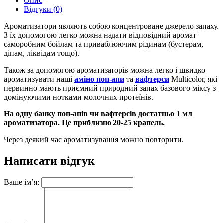
Опис
Відгуки (0)
Ароматизатори являють собою концентроване джерело запаху.
З їх допомогою легко можна надати відповідний аромат
саморобним бойлам та приваблюючим рідинам (бустерам,
діпам, ліквідам тощо).
Також за допомогою ароматизаторів можна легко і швидко
ароматизувати наші
аміно поп-апи
та
вафтерси
Multicolor, які
первинно мають приємний природний запах базового міксу з
домінуючими нотками молочних протеїнів.
На одну банку поп-апів чи вафтерсів достатньо 1 мл
ароматизатора. Це приблизно 20-25 крапель.
Через деякий час ароматизування можно повторити.
Написати відгук
Ваше ім’я: