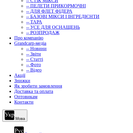
-- СТIК МIКСИ
-- ПЕЛЕТИ ПРИКОРМОЧНІ
-- ДЛЯ ФЛЕТ ФІДЕРА
-- БАЗОВІ МІКСИ І ІНГРЕДІЄНТИ
-- ТАРА
-- УСЕ ДЛЯ ОСНАЩЕНЬ
-- РОЗПРОДАЖ
Про компанію
Grandcarp-медіа
-- Новини
-- Звіти
-- Статті
-- Фото
-- Відео
Акції
Знижки
Як зробити замовлення
Доставка та оплата
Оптовикам
Контакти
Мова