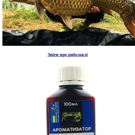
Звiти пр
о риболовлi