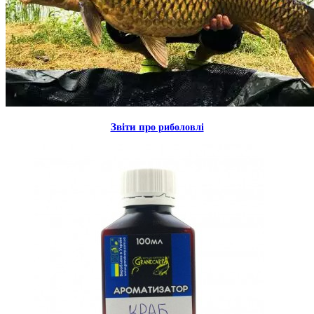
Звiти пр
о риболовлi