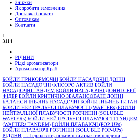
Знижки
Як зробити замовлення
Доставка і оплата
Оптовикам
Контакти
1
3114
РIДИНИ
Рідкі ароматизатори
Ароматизатор Краб
БОЙЛИ ПРИКОРМОЧНI
БОЙЛИ НАСАДОЧНI ДОННI
БОЙЛИ НАСАДОЧНІ ФЛЮОРО АКТИВ
БОЙЛИ
НАСАДОЧНІ ТАНДЕМ
БОЙЛИ НАСАДОЧНI ДОННI СЕРIÏ
ФIДЕР
БОЙЛИ КРИТИЧНО ЗБАЛАНСОВАНІ ДОННІ
БАЛАНСИ ІНЬ-ЯНЬ
НАСАДОЧНІ БОЙЛИ ІНЬ-ЯНЬ ТИТАН
БОЙЛИ НЕЙТРАЛЬНОÏ ПЛАВУЧОСТI (WAFTERs)
БОЙЛИ
НЕЙТРАЛЬНОЇ ПЛАВУЧОСТІ РОЗЧИННІ (SOLUBLE
WAFTERs)
БОЙЛИ НЕЙТРАЛЬНОЇ ПЛАВУЧОСТІ ТАНДЕМ
(WAFTERs TANDEM)
БОЙЛИ ПЛАВАЮЧІ (POP-UPs)
БОЙЛИ ПЛАВАЮЧI РОЗЧИННI (SOLUBLE POP-UPs)
РIДИНИ
- Гідролізати, поживні та атрактивнi рідини
-