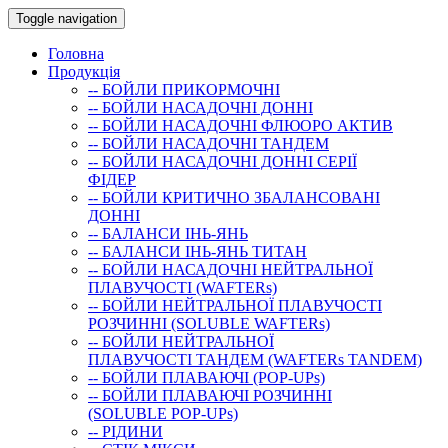
Toggle navigation
Головна
Продукція
-- БОЙЛИ ПРИКОРМОЧНI
-- БОЙЛИ НАСАДОЧНI ДОННI
-- БОЙЛИ НАСАДОЧНІ ФЛЮОРО АКТИВ
-- БОЙЛИ НАСАДОЧНІ ТАНДЕМ
-- БОЙЛИ НАСАДОЧНI ДОННI СЕРIÏ
ФIДЕР
-- БОЙЛИ КРИТИЧНО ЗБАЛАНСОВАНІ
ДОННІ
-- БАЛАНСИ ІНЬ-ЯНЬ
-- БАЛАНСИ ІНЬ-ЯНЬ ТИТАН
-- БОЙЛИ НАСАДОЧНI НЕЙТРАЛЬНОÏ
ПЛАВУЧОСТI (WAFTERs)
-- БОЙЛИ НЕЙТРАЛЬНОЇ ПЛАВУЧОСТІ
РОЗЧИННІ (SOLUBLE WAFTERs)
-- БОЙЛИ НЕЙТРАЛЬНОЇ
ПЛАВУЧОСТІ ТАНДЕМ (WAFTERs TANDEM)
-- БОЙЛИ ПЛАВАЮЧІ (POP-UPs)
-- БОЙЛИ ПЛАВАЮЧI РОЗЧИННI
(SOLUBLE POP-UPs)
-- РIДИНИ