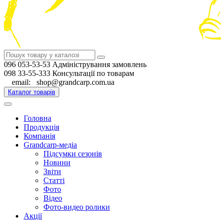
096 053-53-53 Адміністрування замовлень
098 33-55-333 Консультації по товарам
email: shop@grandcarp.com.ua
Каталог товарів
Головна
Продукція
Компанія
Grandcarp-медіа
Підсумки сезонів
Новини
Звіти
Статті
Фото
Відео
Фото-видео ролики
Акції