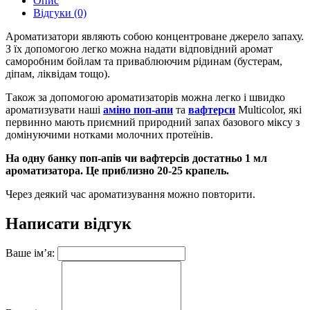
Опис
Відгуки (0)
Ароматизатори являють собою концентроване джерело запаху.
З їх допомогою легко можна надати відповідний аромат
саморобним бойлам та приваблюючим рідинам (бустерам,
діпам, ліквідам тощо).
Також за допомогою ароматизаторів можна легко і швидко
ароматизувати наші
аміно поп-апи
та
вафтерси
Multicolor, які
первинно мають приємний природний запах базового міксу з
домінуючими нотками молочних протеїнів.
На одну банку поп-апів чи вафтерсів достатньо 1 мл
ароматизатора. Це приблизно 20-25 крапель.
Через деякий час ароматизування можно повторити.
Написати відгук
Ваше ім’я: