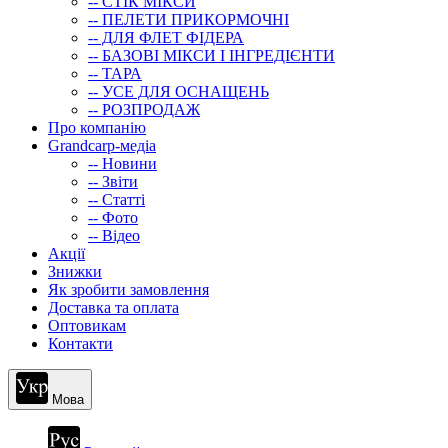
-- СТIК МIКСИ
-- ПЕЛЕТИ ПРИКОРМОЧНІ
-- ДЛЯ ФЛЕТ ФІДЕРА
-- БАЗОВІ МІКСИ І ІНГРЕДІЄНТИ
-- ТАРА
-- УСЕ ДЛЯ ОСНАЩЕНЬ
-- РОЗПРОДАЖ
Про компанію
Grandcarp-медіа
-- Новини
-- Звіти
-- Статті
-- Фото
-- Відео
Акції
Знижки
Як зробити замовлення
Доставка та оплата
Оптовикам
Контакти
Мова