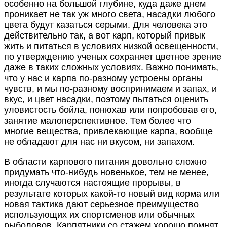
особенно на большой глубине, куда даже днем
проникает не так уж много света, насадки любого
цвета будут казаться серыми. Для человека это
действительно так, а вот карп, который привык
жить и питаться в условиях низкой освещенности,
по утверждению ученых сохраняет цветное зрение
даже в таких сложных условиях. Важно понимать,
что у нас и карпа по-разному устроены органы
чувств, и мы по-разному воспринимаем и запах, и
вкус, и цвет насадки, поэтому пытаться оценить
уловистость бойла, понюхав или попробовав его,
занятие малоперспективное. Тем более что
многие вещества, привлекающие карпа, вообще
не обладают для нас ни вкусом, ни запахом.
В области карпового питания довольно сложно
придумать что-нибудь новенькое, тем не менее,
иногда случаются настоящие прорывы, в
результате которых какой-то новый вид корма или
новая тактика дают серьезное преимущество
использующих их спортсменов или обычных
рыболовов. Карпятники со стажем хорошо помнят,