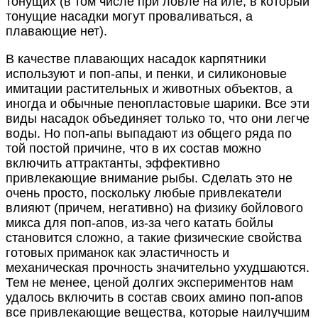
тонущих (в том числе при ловле на иле, в который
тонущие насадки могут проваливаться, а
плавающие нет).
В качестве плавающих насадок карпятники
используют и поп-апы, и пенки, и силиконовые
имитации растительных и животных объектов, а
иногда и обычные пенопластовые шарики. Все эти
виды насадок объединяет только то, что они легче
воды. Но поп-апы выпадают из общего ряда по
той постой причине, что в их состав можно
включить аттрактанты, эффективно
привлекающие внимание рыбы. Сделать это не
очень просто, поскольку любые привлекатели
влияют (причем, негативно) на физику бойлового
микса для поп-апов, из-за чего катать бойлы
становится сложно, а такие физические свойства
готовых приманок как эластичность и
механическая прочность значительно ухудшаются.
Тем не менее, ценой долгих экспериментов нам
удалось включить в состав своих амино поп-апов
все привлекающие вещества, которые наилучшим