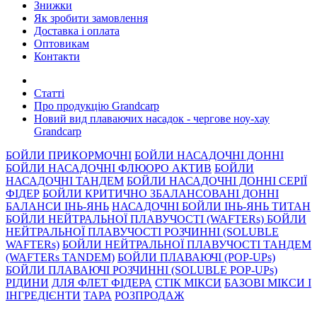
Знижки
Як зробити замовлення
Доставка і оплата
Оптовикам
Контакти
Статті
Про продукцію Grandcarp
Новий вид плаваючих насадок - чергове ноу-хау
Grandcarp
БОЙЛИ ПРИКОРМОЧНI
БОЙЛИ НАСАДОЧНI ДОННI
БОЙЛИ НАСАДОЧНІ ФЛЮОРО АКТИВ
БОЙЛИ
НАСАДОЧНІ ТАНДЕМ
БОЙЛИ НАСАДОЧНI ДОННI СЕРIÏ
ФIДЕР
БОЙЛИ КРИТИЧНО ЗБАЛАНСОВАНІ ДОННІ
БАЛАНСИ ІНЬ-ЯНЬ
НАСАДОЧНІ БОЙЛИ ІНЬ-ЯНЬ ТИТАН
БОЙЛИ НЕЙТРАЛЬНОÏ ПЛАВУЧОСТI (WAFTERs)
БОЙЛИ
НЕЙТРАЛЬНОЇ ПЛАВУЧОСТІ РОЗЧИННІ (SOLUBLE
WAFTERs)
БОЙЛИ НЕЙТРАЛЬНОЇ ПЛАВУЧОСТІ ТАНДЕМ
(WAFTERs TANDEM)
БОЙЛИ ПЛАВАЮЧІ (POP-UPs)
БОЙЛИ ПЛАВАЮЧI РОЗЧИННI (SOLUBLE POP-UPs)
РIДИНИ
ДЛЯ ФЛЕТ ФІДЕРА
СТIК МIКСИ
БАЗОВІ МІКСИ І
ІНГРЕДІЄНТИ
ТАРА
РОЗПРОДАЖ