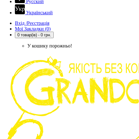
Русский
Український
Вхід /Реєстрація
Мої Закладки (0)
0 товар(ів) - 0 грн.
У кошику порожньо!