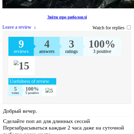
Звiти пр
о риболовлi
Leave a review
↓
Watch for replies
9
4
3
100%
reviews
answers
ratings
3 positive
Usefulness of review
5
100%
votes
5 positive
Добрый вечер.
Сделайте поп ап для длинных сессий
Перезабрасываться каждые 2 часа даже на суточной