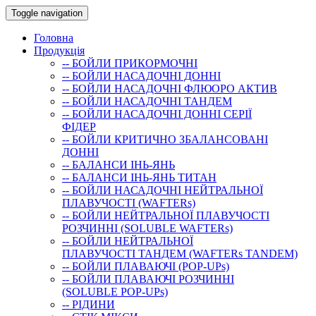
Toggle navigation
Головна
Продукція
-- БОЙЛИ ПРИКОРМОЧНI
-- БОЙЛИ НАСАДОЧНI ДОННI
-- БОЙЛИ НАСАДОЧНІ ФЛЮОРО АКТИВ
-- БОЙЛИ НАСАДОЧНІ ТАНДЕМ
-- БОЙЛИ НАСАДОЧНI ДОННI СЕРIÏ
ФIДЕР
-- БОЙЛИ КРИТИЧНО ЗБАЛАНСОВАНІ
ДОННІ
-- БАЛАНСИ ІНЬ-ЯНЬ
-- БАЛАНСИ ІНЬ-ЯНЬ ТИТАН
-- БОЙЛИ НАСАДОЧНI НЕЙТРАЛЬНОÏ
ПЛАВУЧОСТI (WAFTERs)
-- БОЙЛИ НЕЙТРАЛЬНОЇ ПЛАВУЧОСТІ
РОЗЧИННІ (SOLUBLE WAFTERs)
-- БОЙЛИ НЕЙТРАЛЬНОЇ
ПЛАВУЧОСТІ ТАНДЕМ (WAFTERs TANDEM)
-- БОЙЛИ ПЛАВАЮЧІ (POP-UPs)
-- БОЙЛИ ПЛАВАЮЧI РОЗЧИННI
(SOLUBLE POP-UPs)
-- РIДИНИ