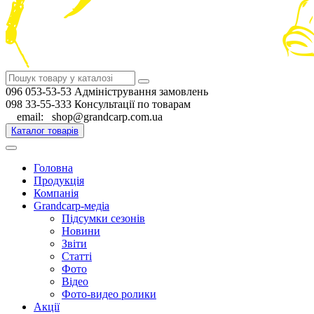
096 053-53-53 Адміністрування замовлень
098 33-55-333 Консультації по товарам
email: shop@grandcarp.com.ua
Каталог товарів
Головна
Продукція
Компанія
Grandcarp-медіа
Підсумки сезонів
Новини
Звіти
Статті
Фото
Відео
Фото-видео ролики
Акції