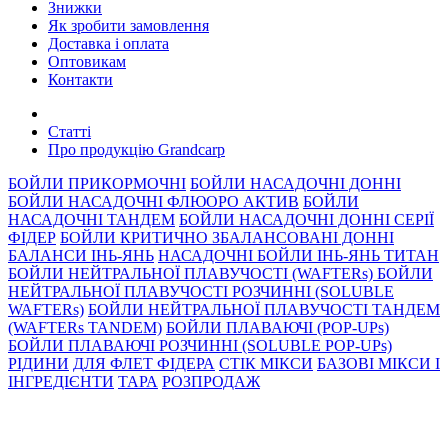
Знижки
Як зробити замовлення
Доставка і оплата
Оптовикам
Контакти
Статті
Про продукцію Grandcarp
БОЙЛИ ПРИКОРМОЧНI
БОЙЛИ НАСАДОЧНI ДОННI
БОЙЛИ НАСАДОЧНІ ФЛЮОРО АКТИВ
БОЙЛИ
НАСАДОЧНІ ТАНДЕМ
БОЙЛИ НАСАДОЧНI ДОННI СЕРIÏ
ФIДЕР
БОЙЛИ КРИТИЧНО ЗБАЛАНСОВАНІ ДОННІ
БАЛАНСИ ІНЬ-ЯНЬ
НАСАДОЧНІ БОЙЛИ ІНЬ-ЯНЬ ТИТАН
БОЙЛИ НЕЙТРАЛЬНОÏ ПЛАВУЧОСТI (WAFTERs)
БОЙЛИ
НЕЙТРАЛЬНОЇ ПЛАВУЧОСТІ РОЗЧИННІ (SOLUBLE
WAFTERs)
БОЙЛИ НЕЙТРАЛЬНОЇ ПЛАВУЧОСТІ ТАНДЕМ
(WAFTERs TANDEM)
БОЙЛИ ПЛАВАЮЧІ (POP-UPs)
БОЙЛИ ПЛАВАЮЧI РОЗЧИННI (SOLUBLE POP-UPs)
РIДИНИ
ДЛЯ ФЛЕТ ФІДЕРА
СТIК МIКСИ
БАЗОВІ МІКСИ І
ІНГРЕДІЄНТИ
ТАРА
РОЗПРОДАЖ