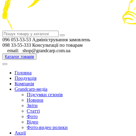
096 053-53-53 Адміністрування замовлень
098 33-55-333 Консультації по товарам
email: shop@grandcarp.com.ua
Каталог товарів
Головна
Продукція
Компанія
Grandcarp-медіа
Підсумки сезонів
Новини
Звіти
Статті
Фото
Відео
Фото-видео ролики
Акції