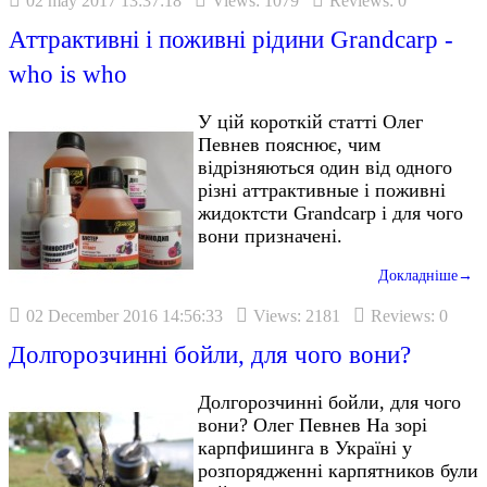
02 may 2017 13:37:18
Views: 1079
Reviews: 0
Аттрактивні і поживні рідини Grandcarp -
who is who
У цій короткій статті Олег
Певнев пояснює, чим
відрізняються один від одного
різні аттрактивные і поживні
жидоктсти Grandcarp і для чого
вони призначені.
Докладніше→
02 December 2016 14:56:33
Views: 2181
Reviews: 0
Долгорозчинні бойли, для чого вони?
Долгорозчинні бойли, для чого
вони? Олег Певнев На зорі
карпфишинга в Україні у
розпорядженні карпятников були