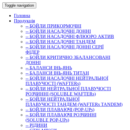
Toggle navigation
Головна
Продукція
-- БОЙЛИ ПРИКОРМОЧНI
-- БОЙЛИ НАСАДОЧНI ДОННI
-- БОЙЛИ НАСАДОЧНІ ФЛЮОРО АКТИВ
-- БОЙЛИ НАСАДОЧНІ ТАНДЕМ
-- БОЙЛИ НАСАДОЧНI ДОННI СЕРIÏ
ФIДЕР
-- БОЙЛИ КРИТИЧНО ЗБАЛАНСОВАНІ
ДОННІ
-- БАЛАНСИ ІНЬ-ЯНЬ
-- БАЛАНСИ ІНЬ-ЯНЬ ТИТАН
-- БОЙЛИ НАСАДОЧНI НЕЙТРАЛЬНОÏ
ПЛАВУЧОСТI (WAFTERs)
-- БОЙЛИ НЕЙТРАЛЬНОЇ ПЛАВУЧОСТІ
РОЗЧИННІ (SOLUBLE WAFTERs)
-- БОЙЛИ НЕЙТРАЛЬНОЇ
ПЛАВУЧОСТІ ТАНДЕМ (WAFTERs TANDEM)
-- БОЙЛИ ПЛАВАЮЧІ (POP-UPs)
-- БОЙЛИ ПЛАВАЮЧI РОЗЧИННI
(SOLUBLE POP-UPs)
-- РIДИНИ