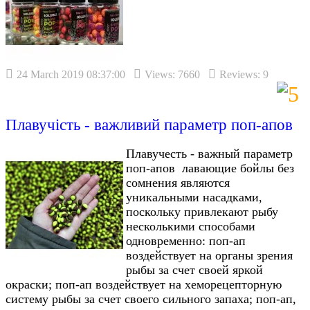
24 March 2019 08:37:00
Views: 7660
Reviews: 9
Плавучість - важливий параметр поп-апов
Плавучесть - важный параметр
поп-апов лавающие бойлы без
сомнения являются
уникальными насадками,
поскольку привлекают рыбу
несколькими способами
одновременно: поп-ап
воздействует на органы зрения
рыбы за счет своей яркой
окраски; поп-ап воздействует на хеморецепторную
систему рыбы за счет своего сильного запаха; поп-ап,