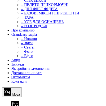
-- СТIК МIКСИ
-- ПЕЛЕТИ ПРИКОРМОЧНІ
-- ДЛЯ ФЛЕТ ФІДЕРА
-- БАЗОВІ МІКСИ І ІНГРЕДІЄНТИ
-- ТАРА
-- УСЕ ДЛЯ ОСНАЩЕНЬ
-- РОЗПРОДАЖ
Про компанію
Grandcarp-медіа
-- Новини
-- Звіти
-- Статті
-- Фото
-- Відео
Акції
Знижки
Як зробити замовлення
Доставка та оплата
Оптовикам
Контакти
Мова