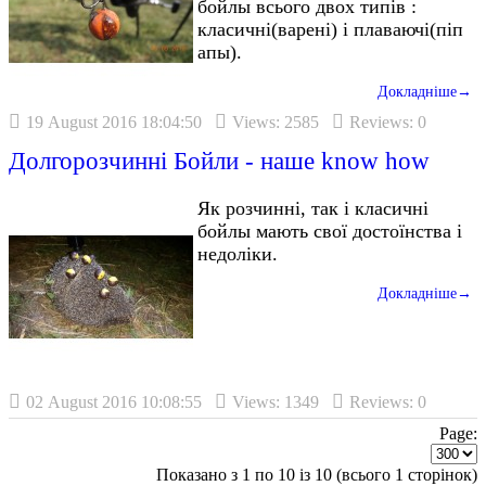
бойлы всього двох типів :
класичні(варені) і плаваючі(піп
апы).
Докладніше→
19 August 2016 18:04:50
Views: 2585
Reviews: 0
Долгорозчинні Бойли - наше know how
Як розчинні, так і класичні
бойлы мають свої достоїнства і
недоліки.
Докладніше→
02 August 2016 10:08:55
Views: 1349
Reviews: 0
Page:
Показано з 1 по 10 із 10 (всього 1 сторінок)