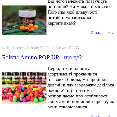
Від чого залежить плавучість
поп-апов? Чи можна її міняти?
Поп-апы якої плавучості
потрібні українським
карпятникам?
Докладніше→
10 August 2018 08:37:00
Views: 10365
Бойлы Amino POP UP - що це?
Перш, ніж в нашому
асортименті проявилися
плаваючі бойлы, ми пройшли
довгий шлях завдовжки декілька
років. У цій статті ми
розповідаємо про особливості
своїх аміно поп-апов і про те, як
вони створювалися.
Докладніше→