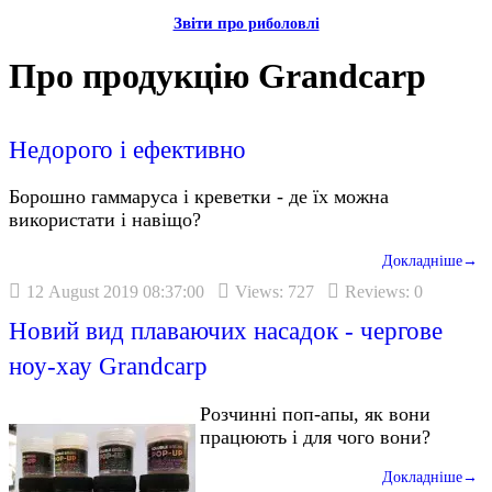
Звiти пр
о риболовлi
Про продукцію Grandcarp
Недорого і ефективно
Борошно гаммаруса і креветки - де їх можна
використати і навіщо?
Докладніше→
12 August 2019 08:37:00
Views: 727
Reviews: 0
Новий вид плаваючих насадок - чергове
ноу-хау Grandcarp
Розчинні поп-апы, як вони
працюють і для чого вони?
Докладніше→