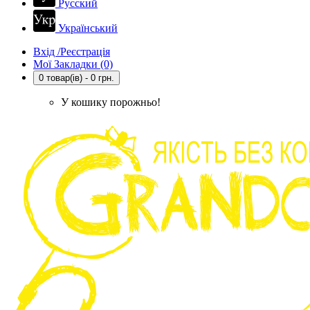
Русский
Український
Вхід /Реєстрація
Мої Закладки (0)
0 товар(ів) - 0 грн.
У кошику порожньо!