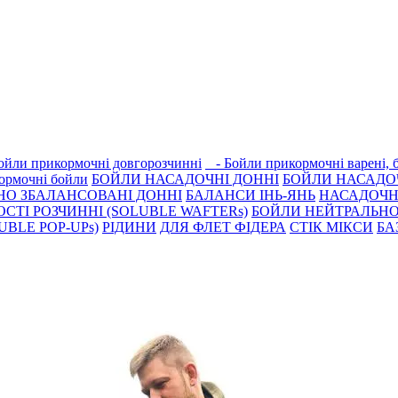
йли прикормочні довгорозчиннi
- Бойли прикормочні варенi,
ормочнi бойли
БОЙЛИ НАСАДОЧНI ДОННI
БОЙЛИ НАСАДО
НО ЗБАЛАНСОВАНІ ДОННІ
БАЛАНСИ ІНЬ-ЯНЬ
НАСАДОЧНІ
СТІ РОЗЧИННІ (SOLUBLE WAFTERs)
БОЙЛИ НЕЙТРАЛЬНО
BLE POP-UPs)
РIДИНИ
ДЛЯ ФЛЕТ ФІДЕРА
СТIК МIКСИ
БА