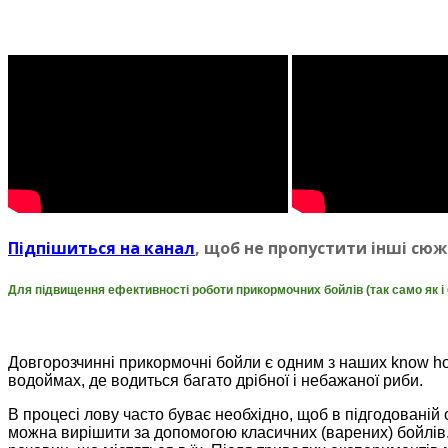
Пiдпiшиться на канал
, щоб не пропустити iншi сюж
Для підвищення ефективності роботи прикормочних бойлів (так само як і
Довгорозчиннi прикормочні бойли є одним з наших know ho
водоймах, де водиться багато дрібної і небажаної риби.
В процесі лову часто буває необхідно, щоб в підгодованій
можна вирішити за допомогою класичних (варених) бойл
i
в