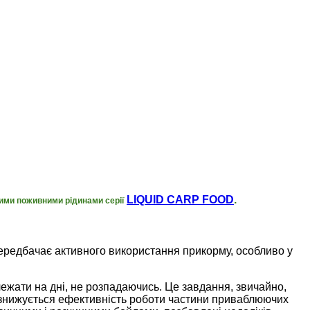
LIQUID CARP FOOD
.
ими поживними рідинами серії
передбачає активного використання прикорму, особливо у
лежати на дні, не розпадаючись. Це завдання, звичайно,
ої знижується ефективність роботи частини приваблюючих