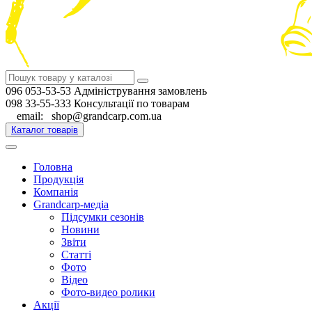
096 053-53-53 Адміністрування замовлень
098 33-55-333 Консультації по товарам
email: shop@grandcarp.com.ua
Каталог товарів
Головна
Продукція
Компанія
Grandcarp-медіа
Підсумки сезонів
Новини
Звіти
Статті
Фото
Відео
Фото-видео ролики
Акції