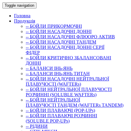
Toggle navigation
Головна
Продукція
-- БОЙЛИ ПРИКОРМОЧНI
-- БОЙЛИ НАСАДОЧНI ДОННI
-- БОЙЛИ НАСАДОЧНІ ФЛЮОРО АКТИВ
-- БОЙЛИ НАСАДОЧНІ ТАНДЕМ
-- БОЙЛИ НАСАДОЧНI ДОННI СЕРIÏ
ФIДЕР
-- БОЙЛИ КРИТИЧНО ЗБАЛАНСОВАНІ
ДОННІ
-- БАЛАНСИ ІНЬ-ЯНЬ
-- БАЛАНСИ ІНЬ-ЯНЬ ТИТАН
-- БОЙЛИ НАСАДОЧНI НЕЙТРАЛЬНОÏ
ПЛАВУЧОСТI (WAFTERs)
-- БОЙЛИ НЕЙТРАЛЬНОЇ ПЛАВУЧОСТІ
РОЗЧИННІ (SOLUBLE WAFTERs)
-- БОЙЛИ НЕЙТРАЛЬНОЇ
ПЛАВУЧОСТІ ТАНДЕМ (WAFTERs TANDEM)
-- БОЙЛИ ПЛАВАЮЧІ (POP-UPs)
-- БОЙЛИ ПЛАВАЮЧI РОЗЧИННI
(SOLUBLE POP-UPs)
-- РIДИНИ