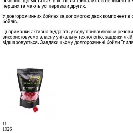
речовин, що містяться в їх. Після тривалих експериментів
перших та мають усі переваги других.
У довгорозчинних бойлах за допомогою двох компонентів ст
бойл
i
в.
Ці приманки активно віддають у воду приваблюючи речовин
використовуємо власну унікальну технологію, завдяки якій
відшаровується. Завдяки цьому долгорозчинн
i
бойли "пиля
11
1026