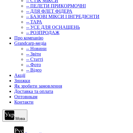
-- СТIК МIКСИ
-- ПЕЛЕТИ ПРИКОРМОЧНІ
-- ДЛЯ ФЛЕТ ФІДЕРА
-- БАЗОВІ МІКСИ І ІНГРЕДІЄНТИ
-- ТАРА
-- УСЕ ДЛЯ ОСНАЩЕНЬ
-- РОЗПРОДАЖ
Про компанію
Grandcarp-медіа
-- Новини
-- Звіти
-- Статті
-- Фото
-- Відео
Акції
Знижки
Як зробити замовлення
Доставка та оплата
Оптовикам
Контакти
Мова