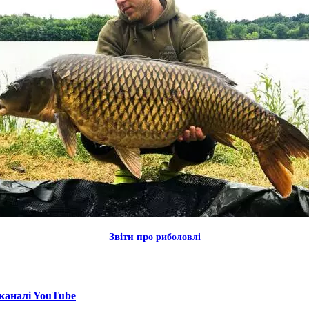
Звiти пр
о риболовлi
каналi YouTube