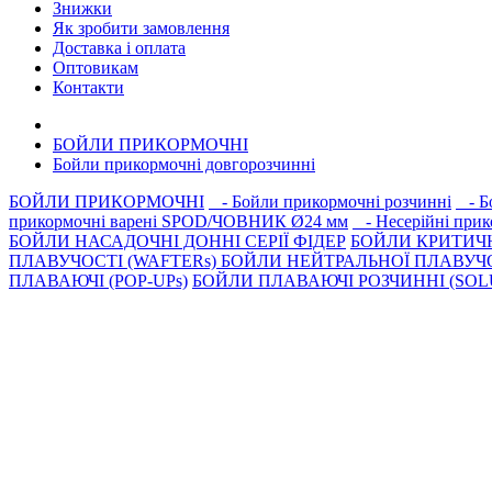
Знижки
Як зробити замовлення
Доставка і оплата
Оптовикам
Контакти
БОЙЛИ ПРИКОРМОЧНI
Бойли прикормочні довгорозчиннi
БОЙЛИ ПРИКОРМОЧНI
- Бойли прикормочні розчинні
- Бо
прикормочні варені SPOD/ЧОВНИК Ø24 мм
- Несерiйнi прик
БОЙЛИ НАСАДОЧНI ДОННI СЕРIÏ ФIДЕР
БОЙЛИ КРИТИЧ
ПЛАВУЧОСТI (WAFTERs)
БОЙЛИ НЕЙТРАЛЬНОЇ ПЛАВУЧО
ПЛАВАЮЧІ (POP-UPs)
БОЙЛИ ПЛАВАЮЧI РОЗЧИННI (SOLU