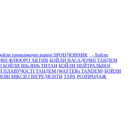
 бойли прикормочні варенi SPOD/ЧОВНИК
- Бойли
ЧНІ ФЛЮОРО АКТИВ
БОЙЛИ НАСАДОЧНІ ТАНДЕМ
 БОЙЛИ ІНЬ-ЯНЬ ТИТАН
БОЙЛИ НЕЙТРАЛЬНОÏ
Ї ПЛАВУЧОСТІ ТАНДЕМ (WAFTERs TANDEM)
БОЙЛИ
ЗОВІ МІКСИ І ІНГРЕДІЄНТИ
ТАРА
РОЗПРОДАЖ