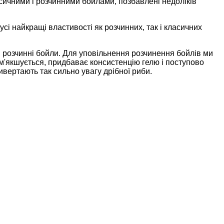
сичними і розчинними бойлами, позбавлені недоліків
і найкращі властивості як розчинних, так і класичних
 розчинні бойли. Для уповільнення розчинення бойл
i
в ми
зм'якшується, придбаває консистенцію гелю і поступово
ривертають так сильно увагу дрібної риби.