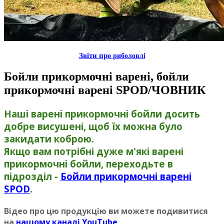
Звiти пр
о риболовлi
Бойли прикормочні варенi, бойли
прикормочні варенi SPOD/ЧОВНИК
Наші варені прикормочні бойли досить
добре висушені, щоб їх можна було
закидати коброю.
Якщо вам потрібні дуже м'які варені
прикормочні бойли, переходьте в
підрозділ -
Бойли прикормочні варені
SPOD
.
Відео про цю продукцію ви можете подивитися
на
нашому каналi YouTube