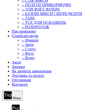
-- СТIК МIКСИ
-- ПЕЛЕТИ ПРИКОРМОЧНІ
-- ДЛЯ ФЛЕТ ФІДЕРА
-- БАЗОВІ МІКСИ І ІНГРЕДІЄНТИ
-- ТАРА
-- УСЕ ДЛЯ ОСНАЩЕНЬ
-- РОЗПРОДАЖ
Про компанію
Grandcarp-медіа
-- Новини
-- Звіти
-- Статті
-- Фото
-- Відео
Акції
Знижки
Як зробити замовлення
Доставка та оплата
Оптовикам
Контакти
Мова