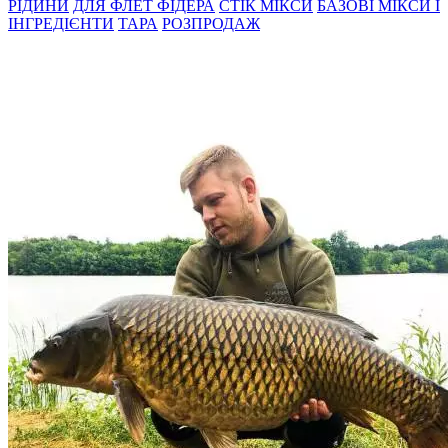
РIДИНИ
ДЛЯ ФЛЕТ ФІДЕРА
СТIК МIКСИ
БАЗОВІ МІКСИ І
ІНГРЕДІЄНТИ
ТАРА
РОЗПРОДАЖ