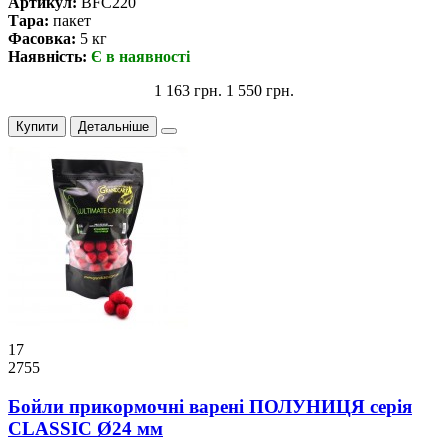
Артикул:
BFC220
Тара:
пакет
Фасовка:
5 кг
Наявність:
Є в наявності
1 163 грн.
1 550 грн.
Купити
Детальніше
17
2755
Бойли прикормочнi варенi ПОЛУНИЦЯ серiя
CLASSIC Ø24 мм