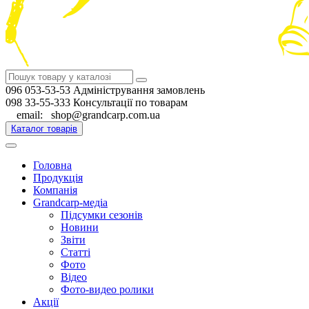
096 053-53-53 Адміністрування замовлень
098 33-55-333 Консультації по товарам
email: shop@grandcarp.com.ua
Каталог товарів
Головна
Продукція
Компанія
Grandcarp-медіа
Підсумки сезонів
Новини
Звіти
Статті
Фото
Відео
Фото-видео ролики
Акції