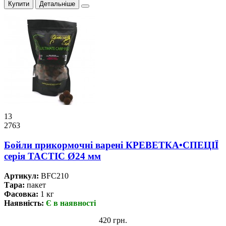
Купити
Детальніше
13
2763
Бойли прикормочнi варенi КРЕВЕТКА•СПЕЦІЇ
серiя TACTIC Ø24 мм
Артикул:
BFC210
Тара:
пакет
Фасовка:
1 кг
Наявність:
Є в наявності
420 грн.