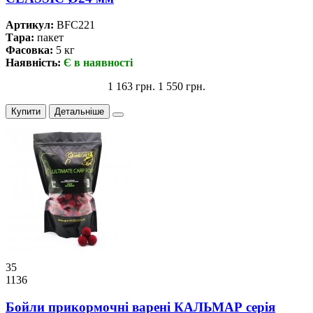
Артикул:
BFC221
Тара:
пакет
Фасовка:
5 кг
Наявність:
Є в наявності
1 163 грн.
1 550 грн.
Купити
Детальніше
35
1136
Бойли прикормочнi варенi КАЛЬМАР серiя