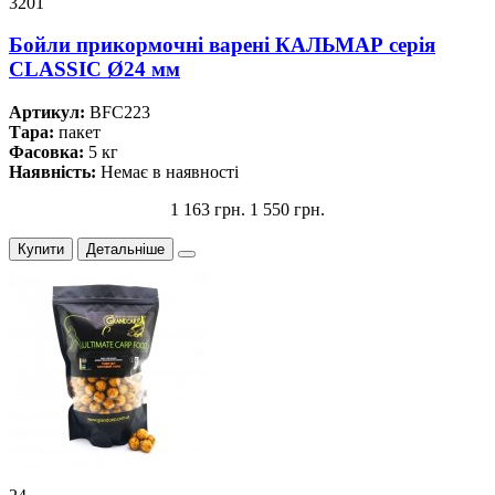
3201
Бойли прикормочнi варенi КАЛЬМАР серiя
CLASSIC Ø24 мм
Артикул:
BFC223
Тара:
пакет
Фасовка:
5 кг
Наявність:
Немає в наявності
1 163 грн.
1 550 грн.
Купити
Детальніше