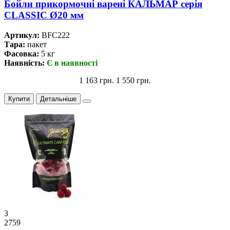
Бойли прикормочнi варенi КАЛЬМАР серiя
CLASSIC Ø20 мм
Артикул:
BFC222
Тара:
пакет
Фасовка:
5 кг
Наявність:
Є в наявності
1 163 грн.
1 550 грн.
Купити
Детальніше
3
2759