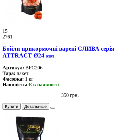
15
2761
Бойли прикормочнi варенi СЛИВА серiя
ATTRACT Ø24 мм
Артикул:
BFC206
Тара:
пакет
Фасовка:
1 кг
Наявність:
Є в наявності
350 грн.
Купити
Детальніше