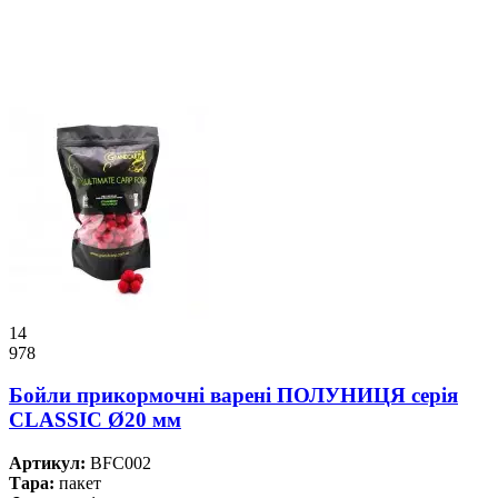
14
978
Бойли прикормочнi варенi ПОЛУНИЦЯ серiя
CLASSIC Ø20 мм
Артикул:
BFC002
Тара:
пакет