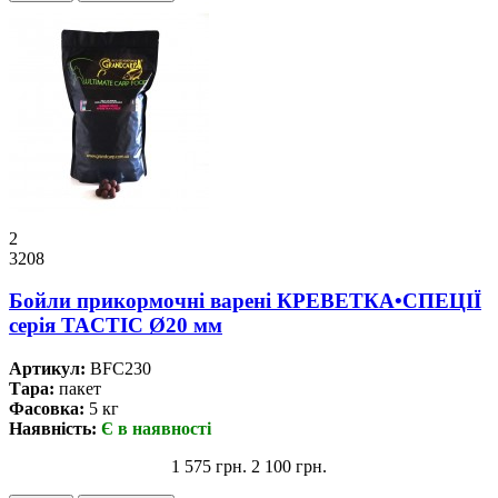
2
3208
Бойли прикормочнi варенi КРЕВЕТКА•СПЕЦІЇ
серiя TACTIC Ø20 мм
Артикул:
BFC230
Тара:
пакет
Фасовка:
5 кг
Наявність:
Є в наявності
1 575 грн.
2 100 грн.