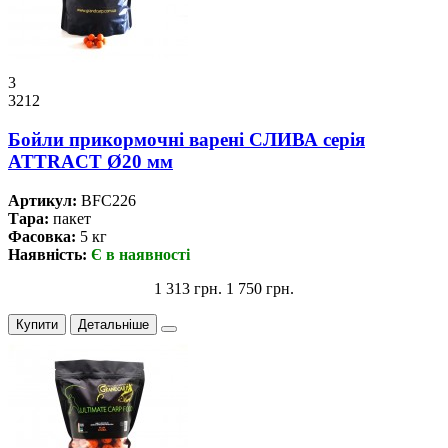
3
3212
Бойли прикормочнi варенi СЛИВА серiя
ATTRACT Ø20 мм
Артикул:
BFC226
Тара:
пакет
Фасовка:
5 кг
Наявність:
Є в наявності
1 313 грн.
1 750 грн.
Купити
Детальніше