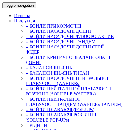
Toggle navigation
Головна
Продукція
-- БОЙЛИ ПРИКОРМОЧНI
-- БОЙЛИ НАСАДОЧНI ДОННI
-- БОЙЛИ НАСАДОЧНІ ФЛЮОРО АКТИВ
-- БОЙЛИ НАСАДОЧНІ ТАНДЕМ
-- БОЙЛИ НАСАДОЧНI ДОННI СЕРIÏ
ФIДЕР
-- БОЙЛИ КРИТИЧНО ЗБАЛАНСОВАНІ
ДОННІ
-- БАЛАНСИ ІНЬ-ЯНЬ
-- БАЛАНСИ ІНЬ-ЯНЬ ТИТАН
-- БОЙЛИ НАСАДОЧНI НЕЙТРАЛЬНОÏ
ПЛАВУЧОСТI (WAFTERs)
-- БОЙЛИ НЕЙТРАЛЬНОЇ ПЛАВУЧОСТІ
РОЗЧИННІ (SOLUBLE WAFTERs)
-- БОЙЛИ НЕЙТРАЛЬНОЇ
ПЛАВУЧОСТІ ТАНДЕМ (WAFTERs TANDEM)
-- БОЙЛИ ПЛАВАЮЧІ (POP-UPs)
-- БОЙЛИ ПЛАВАЮЧI РОЗЧИННI
(SOLUBLE POP-UPs)
-- РIДИНИ