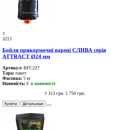
3
3213
Бойли прикормочнi варенi СЛИВА серiя
ATTRACT Ø24 мм
Артикул:
BFC227
Тара:
пакет
Фасовка:
5 кг
Наявність:
Є в наявності
1 313 грн.
1 750 грн.
Купити
Детальніше