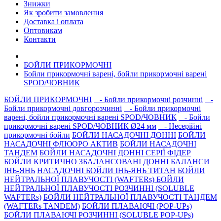
Знижки
Як зробити замовлення
Доставка і оплата
Оптовикам
Контакти
БОЙЛИ ПРИКОРМОЧНI
Бойли прикормочні варенi, бойли прикормочні варенi
SPOD/ЧОВНИК
БОЙЛИ ПРИКОРМОЧНI
- Бойли прикормочні розчинні
-
Бойли прикормочні довгорозчиннi
- Бойли прикормочні
варенi, бойли прикормочні варенi SPOD/ЧОВНИК
- Бойли
прикормочні варені SPOD/ЧОВНИК Ø24 мм
- Несерiйнi
прикормочнi бойли
БОЙЛИ НАСАДОЧНI ДОННI
БОЙЛИ
НАСАДОЧНІ ФЛЮОРО АКТИВ
БОЙЛИ НАСАДОЧНІ
ТАНДЕМ
БОЙЛИ НАСАДОЧНI ДОННI СЕРIÏ ФIДЕР
БОЙЛИ КРИТИЧНО ЗБАЛАНСОВАНІ ДОННІ
БАЛАНСИ
ІНЬ-ЯНЬ
НАСАДОЧНІ БОЙЛИ ІНЬ-ЯНЬ ТИТАН
БОЙЛИ
НЕЙТРАЛЬНОÏ ПЛАВУЧОСТI (WAFTERs)
БОЙЛИ
НЕЙТРАЛЬНОЇ ПЛАВУЧОСТІ РОЗЧИННІ (SOLUBLE
WAFTERs)
БОЙЛИ НЕЙТРАЛЬНОЇ ПЛАВУЧОСТІ ТАНДЕМ
(WAFTERs TANDEM)
БОЙЛИ ПЛАВАЮЧІ (POP-UPs)
БОЙЛИ ПЛАВАЮЧI РОЗЧИННI (SOLUBLE POP-UPs)