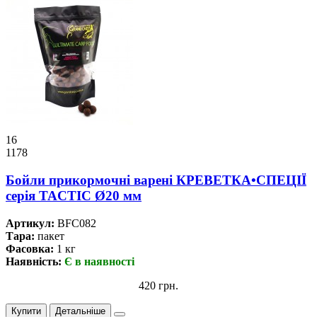
16
1178
Бойли прикормочнi варенi КРЕВЕТКА•СПЕЦІЇ
серiя TACTIC Ø20 мм
Артикул:
BFC082
Тара:
пакет
Фасовка:
1 кг
Наявність:
Є в наявності
420 грн.
Купити
Детальніше