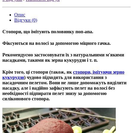
Опис
Відгуки (0)
Стопори, що імітують половинку поп-апа.
Фіксуються на волосі за допомогою міцного гачка.
Рекомендуємо застосовувати їх з натуральними м'якими
насадками, такими як зерна кукурудзи і т. п.
Крім того, ці стопори (також, як
стопори, iмiтуючи зерно
кукурудзи
)
чудово підходять для використання з
насадочним пелетом. Вони не лише допоможуть виділити
насадку, але і надійно зафіксують пелет на волосі без
необхідності підпирати пелет знизу за допомогою
силіконового стопора.