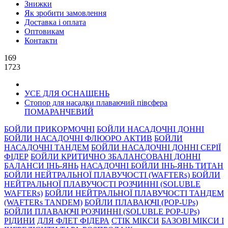
Знижки
Як зробити замовлення
Доставка і оплата
Оптовикам
Контакти
169
1723
УСЕ ДЛЯ ОСНАЩЕНЬ
Стопор для насадки плаваючий півсфера
ПОМАРАНЧЕВИЙ
БОЙЛИ ПРИКОРМОЧНI
БОЙЛИ НАСАДОЧНI ДОННI
БОЙЛИ НАСАДОЧНІ ФЛЮОРО АКТИВ
БОЙЛИ
НАСАДОЧНІ ТАНДЕМ
БОЙЛИ НАСАДОЧНI ДОННI СЕРIÏ
ФIДЕР
БОЙЛИ КРИТИЧНО ЗБАЛАНСОВАНІ ДОННІ
БАЛАНСИ ІНЬ-ЯНЬ
НАСАДОЧНІ БОЙЛИ ІНЬ-ЯНЬ ТИТАН
БОЙЛИ НЕЙТРАЛЬНОÏ ПЛАВУЧОСТI (WAFTERs)
БОЙЛИ
НЕЙТРАЛЬНОЇ ПЛАВУЧОСТІ РОЗЧИННІ (SOLUBLE
WAFTERs)
БОЙЛИ НЕЙТРАЛЬНОЇ ПЛАВУЧОСТІ ТАНДЕМ
(WAFTERs TANDEM)
БОЙЛИ ПЛАВАЮЧІ (POP-UPs)
БОЙЛИ ПЛАВАЮЧI РОЗЧИННI (SOLUBLE POP-UPs)
РIДИНИ
ДЛЯ ФЛЕТ ФІДЕРА
СТIК МIКСИ
БАЗОВІ МІКСИ І