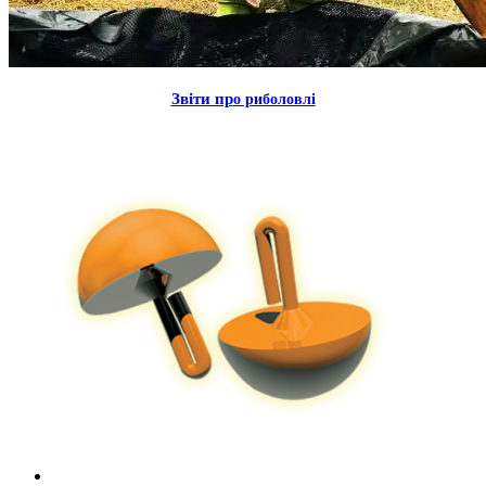
Звiти пр
о риболовлi