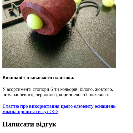
Виконані з плаваючого пластика.
У асортименті стопори 6-ти кольорів: білого, жовтого,
помаранчевого, червоного, коричневого і рожевого
.
Статтю про використання цього елементу оснащень
можна прочитати тут >>>
Написати відгук