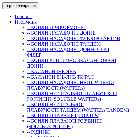
Toggle navigation
Головна
Продукція
-- БОЙЛИ ПРИКОРМОЧНI
-- БОЙЛИ НАСАДОЧНI ДОННI
-- БОЙЛИ НАСАДОЧНІ ФЛЮОРО АКТИВ
-- БОЙЛИ НАСАДОЧНІ ТАНДЕМ
-- БОЙЛИ НАСАДОЧНI ДОННI СЕРIÏ
ФIДЕР
-- БОЙЛИ КРИТИЧНО ЗБАЛАНСОВАНІ
ДОННІ
-- БАЛАНСИ ІНЬ-ЯНЬ
-- БАЛАНСИ ІНЬ-ЯНЬ ТИТАН
-- БОЙЛИ НАСАДОЧНI НЕЙТРАЛЬНОÏ
ПЛАВУЧОСТI (WAFTERs)
-- БОЙЛИ НЕЙТРАЛЬНОЇ ПЛАВУЧОСТІ
РОЗЧИННІ (SOLUBLE WAFTERs)
-- БОЙЛИ НЕЙТРАЛЬНОЇ
ПЛАВУЧОСТІ ТАНДЕМ (WAFTERs TANDEM)
-- БОЙЛИ ПЛАВАЮЧІ (POP-UPs)
-- БОЙЛИ ПЛАВАЮЧI РОЗЧИННI
(SOLUBLE POP-UPs)
-- РIДИНИ