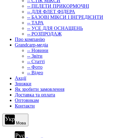
-- СТIК МIКСИ
-- ПЕЛЕТИ ПРИКОРМОЧНІ
-- ДЛЯ ФЛЕТ ФІДЕРА
-- БАЗОВІ МІКСИ І ІНГРЕДІЄНТИ
-- ТАРА
-- УСЕ ДЛЯ ОСНАЩЕНЬ
-- РОЗПРОДАЖ
Про компанію
Grandcarp-медіа
-- Новини
-- Звіти
-- Статті
-- Фото
-- Відео
Акції
Знижки
Як зробити замовлення
Доставка та оплата
Оптовикам
Контакти
Мова