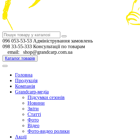
096 053-53-53 Адміністрування замовлень
098 33-55-333 Консультації по товарам
email: shop@grandcarp.com.ua
Каталог товарів
Головна
Продукція
Компанія
Grandcarp-медіа
Підсумки сезонів
Новини
Звіти
Статті
Фото
Відео
Фото-видео ролики
Акції