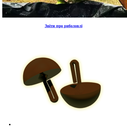
Звiти пр
о риболовлi