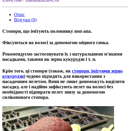
Опис
Відгуки (0)
Стопори, що імітують половинку поп-апа.
Фіксуються на волосі за допомогою міцного гачка.
Рекомендуємо застосовувати їх з натуральними м'якими
насадками, такими як зерна кукурудзи і т. п.
Крім того, ці стопори (також, як
стопори, iмiтуючи зерно
кукурудзи
)
чудово підходять для використання з
насадочним пелетом. Вони не лише допоможуть виділити
насадку, але і надійно зафіксують пелет на волосі без
необхідності підпирати пелет знизу за допомогою
силіконового стопора.