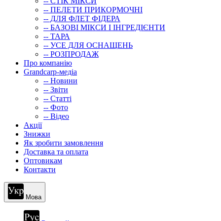
-- СТIК МIКСИ
-- ПЕЛЕТИ ПРИКОРМОЧНІ
-- ДЛЯ ФЛЕТ ФІДЕРА
-- БАЗОВІ МІКСИ І ІНГРЕДІЄНТИ
-- ТАРА
-- УСЕ ДЛЯ ОСНАЩЕНЬ
-- РОЗПРОДАЖ
Про компанію
Grandcarp-медіа
-- Новини
-- Звіти
-- Статті
-- Фото
-- Відео
Акції
Знижки
Як зробити замовлення
Доставка та оплата
Оптовикам
Контакти
Мова