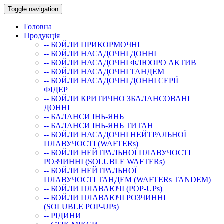
Toggle navigation
Головна
Продукція
-- БОЙЛИ ПРИКОРМОЧНI
-- БОЙЛИ НАСАДОЧНI ДОННI
-- БОЙЛИ НАСАДОЧНІ ФЛЮОРО АКТИВ
-- БОЙЛИ НАСАДОЧНІ ТАНДЕМ
-- БОЙЛИ НАСАДОЧНI ДОННI СЕРIÏ
ФIДЕР
-- БОЙЛИ КРИТИЧНО ЗБАЛАНСОВАНІ
ДОННІ
-- БАЛАНСИ ІНЬ-ЯНЬ
-- БАЛАНСИ ІНЬ-ЯНЬ ТИТАН
-- БОЙЛИ НАСАДОЧНI НЕЙТРАЛЬНОÏ
ПЛАВУЧОСТI (WAFTERs)
-- БОЙЛИ НЕЙТРАЛЬНОЇ ПЛАВУЧОСТІ
РОЗЧИННІ (SOLUBLE WAFTERs)
-- БОЙЛИ НЕЙТРАЛЬНОЇ
ПЛАВУЧОСТІ ТАНДЕМ (WAFTERs TANDEM)
-- БОЙЛИ ПЛАВАЮЧІ (POP-UPs)
-- БОЙЛИ ПЛАВАЮЧI РОЗЧИННI
(SOLUBLE POP-UPs)
-- РIДИНИ