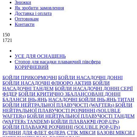
Знижки
Як зробити замовлення
Доставка і оплата
Оптовикам
Контакти
150
1721
УСЕ ДЛЯ ОСНАЩЕНЬ
Стопор для насадки плаваючий півсфера
КОРИЧНЕВИЙ
БОЙЛИ ПРИКОРМОЧНI
БОЙЛИ НАСАДОЧНI ДОННI
БОЙЛИ НАСАДОЧНІ ФЛЮОРО АКТИВ
БОЙЛИ
НАСАДОЧНІ ТАНДЕМ
БОЙЛИ НАСАДОЧНI ДОННI СЕРIÏ
ФIДЕР
БОЙЛИ КРИТИЧНО ЗБАЛАНСОВАНІ ДОННІ
БАЛАНСИ ІНЬ-ЯНЬ
НАСАДОЧНІ БОЙЛИ ІНЬ-ЯНЬ ТИТАН
БОЙЛИ НЕЙТРАЛЬНОÏ ПЛАВУЧОСТI (WAFTERs)
БОЙЛИ
НЕЙТРАЛЬНОЇ ПЛАВУЧОСТІ РОЗЧИННІ (SOLUBLE
WAFTERs)
БОЙЛИ НЕЙТРАЛЬНОЇ ПЛАВУЧОСТІ ТАНДЕМ
(WAFTERs TANDEM)
БОЙЛИ ПЛАВАЮЧІ (POP-UPs)
БОЙЛИ ПЛАВАЮЧI РОЗЧИННI (SOLUBLE POP-UPs)
РIДИНИ
ДЛЯ ФЛЕТ ФІДЕРА
СТIК МIКСИ
БАЗОВІ МІКСИ І