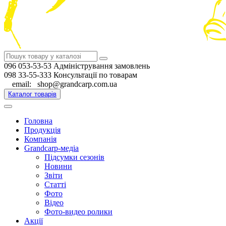
096 053-53-53 Адміністрування замовлень
098 33-55-333 Консультації по товарам
email: shop@grandcarp.com.ua
Каталог товарів
Головна
Продукція
Компанія
Grandcarp-медіа
Підсумки сезонів
Новини
Звіти
Статті
Фото
Відео
Фото-видео ролики
Акції