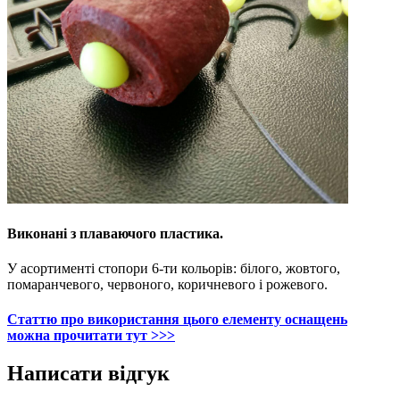
Виконані з плаваючого пластика.
У асортименті стопори 6-ти кольорів: білого, жовтого,
помаранчевого, червоного, коричневого і рожевого
.
Статтю про використання цього елементу оснащень
можна прочитати тут >>>
Написати відгук