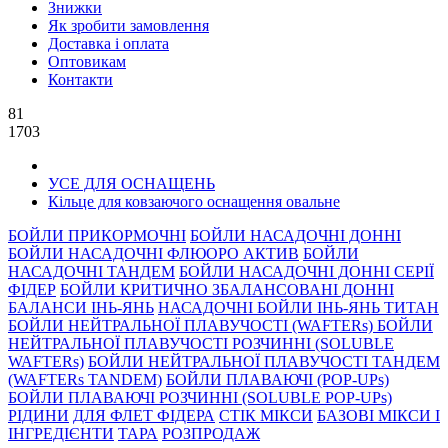
Знижки
Як зробити замовлення
Доставка і оплата
Оптовикам
Контакти
81
1703
УСЕ ДЛЯ ОСНАЩЕНЬ
Кільце для ковзаючого оснащення овальне
БОЙЛИ ПРИКОРМОЧНI
БОЙЛИ НАСАДОЧНI ДОННI
БОЙЛИ НАСАДОЧНІ ФЛЮОРО АКТИВ
БОЙЛИ
НАСАДОЧНІ ТАНДЕМ
БОЙЛИ НАСАДОЧНI ДОННI СЕРIÏ
ФIДЕР
БОЙЛИ КРИТИЧНО ЗБАЛАНСОВАНІ ДОННІ
БАЛАНСИ ІНЬ-ЯНЬ
НАСАДОЧНІ БОЙЛИ ІНЬ-ЯНЬ ТИТАН
БОЙЛИ НЕЙТРАЛЬНОÏ ПЛАВУЧОСТI (WAFTERs)
БОЙЛИ
НЕЙТРАЛЬНОЇ ПЛАВУЧОСТІ РОЗЧИННІ (SOLUBLE
WAFTERs)
БОЙЛИ НЕЙТРАЛЬНОЇ ПЛАВУЧОСТІ ТАНДЕМ
(WAFTERs TANDEM)
БОЙЛИ ПЛАВАЮЧІ (POP-UPs)
БОЙЛИ ПЛАВАЮЧI РОЗЧИННI (SOLUBLE POP-UPs)
РIДИНИ
ДЛЯ ФЛЕТ ФІДЕРА
СТIК МIКСИ
БАЗОВІ МІКСИ І
ІНГРЕДІЄНТИ
ТАРА
РОЗПРОДАЖ