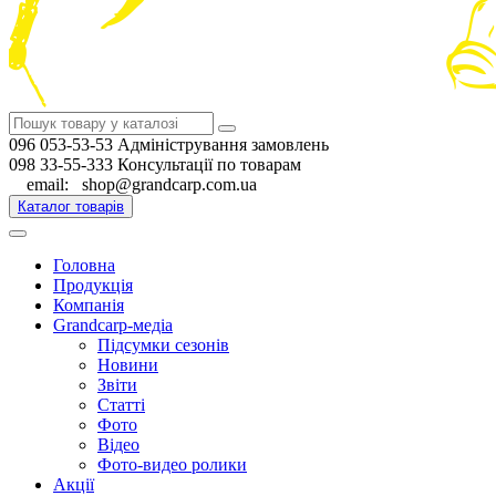
096 053-53-53 Адміністрування замовлень
098 33-55-333 Консультації по товарам
email: shop@grandcarp.com.ua
Каталог товарів
Головна
Продукція
Компанія
Grandcarp-медіа
Підсумки сезонів
Новини
Звіти
Статті
Фото
Відео
Фото-видео ролики
Акції