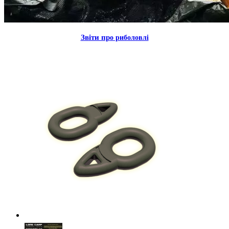
Звiти пр
о риболовлi