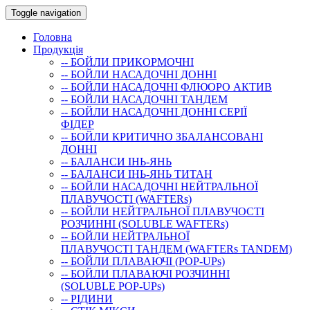
Toggle navigation
Головна
Продукція
-- БОЙЛИ ПРИКОРМОЧНI
-- БОЙЛИ НАСАДОЧНI ДОННI
-- БОЙЛИ НАСАДОЧНІ ФЛЮОРО АКТИВ
-- БОЙЛИ НАСАДОЧНІ ТАНДЕМ
-- БОЙЛИ НАСАДОЧНI ДОННI СЕРIÏ
ФIДЕР
-- БОЙЛИ КРИТИЧНО ЗБАЛАНСОВАНІ
ДОННІ
-- БАЛАНСИ ІНЬ-ЯНЬ
-- БАЛАНСИ ІНЬ-ЯНЬ ТИТАН
-- БОЙЛИ НАСАДОЧНI НЕЙТРАЛЬНОÏ
ПЛАВУЧОСТI (WAFTERs)
-- БОЙЛИ НЕЙТРАЛЬНОЇ ПЛАВУЧОСТІ
РОЗЧИННІ (SOLUBLE WAFTERs)
-- БОЙЛИ НЕЙТРАЛЬНОЇ
ПЛАВУЧОСТІ ТАНДЕМ (WAFTERs TANDEM)
-- БОЙЛИ ПЛАВАЮЧІ (POP-UPs)
-- БОЙЛИ ПЛАВАЮЧI РОЗЧИННI
(SOLUBLE POP-UPs)
-- РIДИНИ