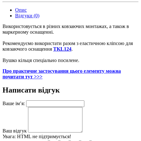
Опис
Відгуки (0)
Використовується в різних ковзаючих монтажах, а також в
маркерному оснащенні.
Рекомендуємо використати разом з еластичною кліпсою для
ковзаючого оснащення
TKL124
.
Вушко кільця спеціально посилене.
Про практичне застосування цього елементу можна
почитати тут >>>
Написати відгук
Ваше ім’я:
Ваш відгук
Увага:
HTML не підтримується!