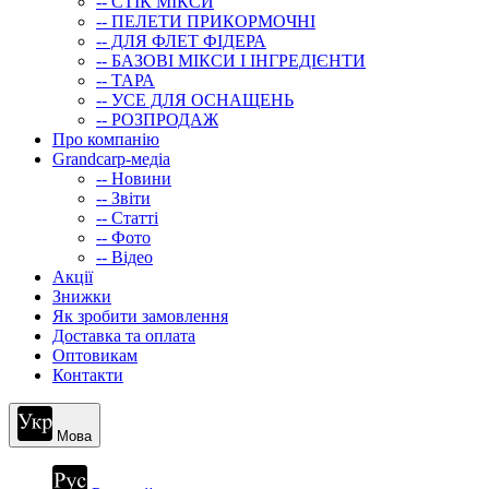
-- СТIК МIКСИ
-- ПЕЛЕТИ ПРИКОРМОЧНІ
-- ДЛЯ ФЛЕТ ФІДЕРА
-- БАЗОВІ МІКСИ І ІНГРЕДІЄНТИ
-- ТАРА
-- УСЕ ДЛЯ ОСНАЩЕНЬ
-- РОЗПРОДАЖ
Про компанію
Grandcarp-медіа
-- Новини
-- Звіти
-- Статті
-- Фото
-- Відео
Акції
Знижки
Як зробити замовлення
Доставка та оплата
Оптовикам
Контакти
Мова