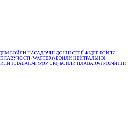
НДЕМ
БОЙЛИ НАСАДОЧНI ДОННI СЕРIÏ ФIДЕР
БОЙЛИ
ПЛАВУЧОСТI (WAFTERs)
БОЙЛИ НЕЙТРАЛЬНОЇ
ЙЛИ ПЛАВАЮЧІ (POP-UPs)
БОЙЛИ ПЛАВАЮЧI РОЗЧИННI