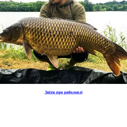
Звiти пр
о риболовлi