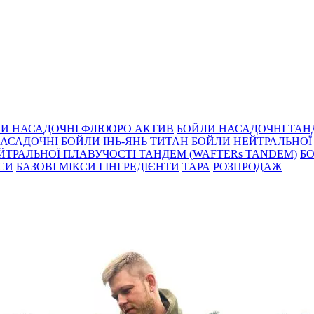
И НАСАДОЧНІ ФЛЮОРО АКТИВ
БОЙЛИ НАСАДОЧНІ ТА
АСАДОЧНІ БОЙЛИ ІНЬ-ЯНЬ ТИТАН
БОЙЛИ НЕЙТРАЛЬНОÏ 
ЙТРАЛЬНОЇ ПЛАВУЧОСТІ ТАНДЕМ (WAFTERs TANDEM)
БО
КСИ
БАЗОВІ МІКСИ І ІНГРЕДІЄНТИ
ТАРА
РОЗПРОДАЖ