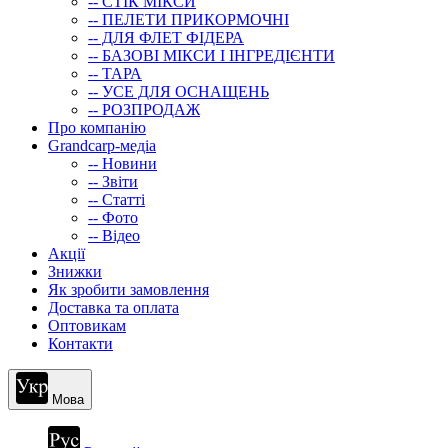
-- СТIК МIКСИ
-- ПЕЛЕТИ ПРИКОРМОЧНІ
-- ДЛЯ ФЛЕТ ФІДЕРА
-- БАЗОВІ МІКСИ І ІНГРЕДІЄНТИ
-- ТАРА
-- УСЕ ДЛЯ ОСНАЩЕНЬ
-- РОЗПРОДАЖ
Про компанію
Grandcarp-медіа
-- Новини
-- Звіти
-- Статті
-- Фото
-- Відео
Акції
Знижки
Як зробити замовлення
Доставка та оплата
Оптовикам
Контакти
Мова