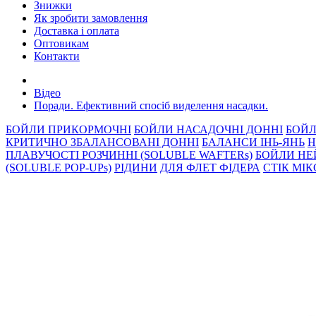
Знижки
Як зробити замовлення
Доставка і оплата
Оптовикам
Контакти
Відео
Поради. Ефективний спосiб виделення насадки.
БОЙЛИ ПРИКОРМОЧНI
БОЙЛИ НАСАДОЧНI ДОННI
БОЙЛ
КРИТИЧНО ЗБАЛАНСОВАНІ ДОННІ
БАЛАНСИ ІНЬ-ЯНЬ
Н
ПЛАВУЧОСТІ РОЗЧИННІ (SOLUBLE WAFTERs)
БОЙЛИ НЕ
(SOLUBLE POP-UPs)
РIДИНИ
ДЛЯ ФЛЕТ ФІДЕРА
СТIК МI