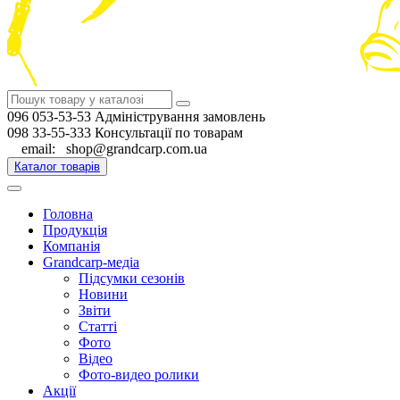
096 053-53-53 Адміністрування замовлень
098 33-55-333 Консультації по товарам
email: shop@grandcarp.com.ua
Каталог товарів
Головна
Продукція
Компанія
Grandcarp-медіа
Підсумки сезонів
Новини
Звіти
Статті
Фото
Відео
Фото-видео ролики
Акції