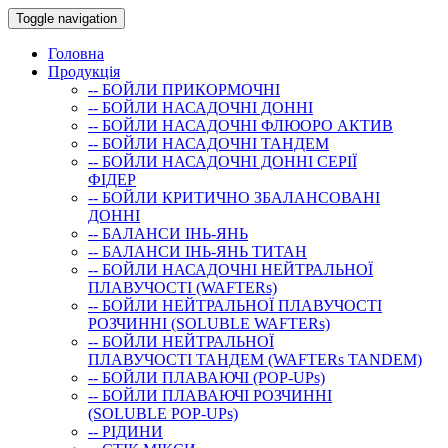
Toggle navigation
Головна
Продукція
-- БОЙЛИ ПРИКОРМОЧНI
-- БОЙЛИ НАСАДОЧНI ДОННI
-- БОЙЛИ НАСАДОЧНІ ФЛЮОРО АКТИВ
-- БОЙЛИ НАСАДОЧНІ ТАНДЕМ
-- БОЙЛИ НАСАДОЧНI ДОННI СЕРIÏ
ФIДЕР
-- БОЙЛИ КРИТИЧНО ЗБАЛАНСОВАНІ
ДОННІ
-- БАЛАНСИ ІНЬ-ЯНЬ
-- БАЛАНСИ ІНЬ-ЯНЬ ТИТАН
-- БОЙЛИ НАСАДОЧНI НЕЙТРАЛЬНОÏ
ПЛАВУЧОСТI (WAFTERs)
-- БОЙЛИ НЕЙТРАЛЬНОЇ ПЛАВУЧОСТІ
РОЗЧИННІ (SOLUBLE WAFTERs)
-- БОЙЛИ НЕЙТРАЛЬНОЇ
ПЛАВУЧОСТІ ТАНДЕМ (WAFTERs TANDEM)
-- БОЙЛИ ПЛАВАЮЧІ (POP-UPs)
-- БОЙЛИ ПЛАВАЮЧI РОЗЧИННI
(SOLUBLE POP-UPs)
-- РIДИНИ