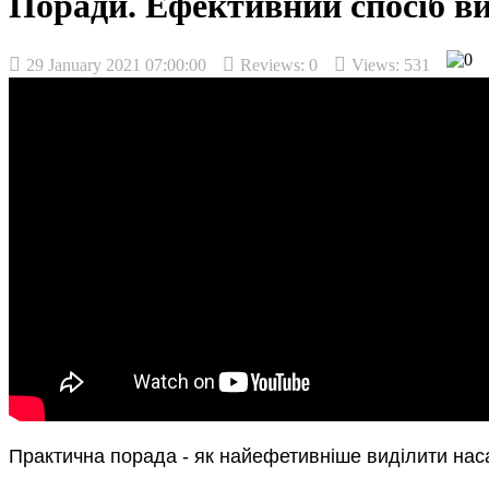
Поради. Ефективний спосiб ви
29 January 2021 07:00:00
Reviews:
0
Views: 531
Практична порада - як найефетивнiше видiлити нас