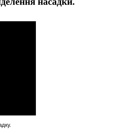
делення насадки.
адку
.