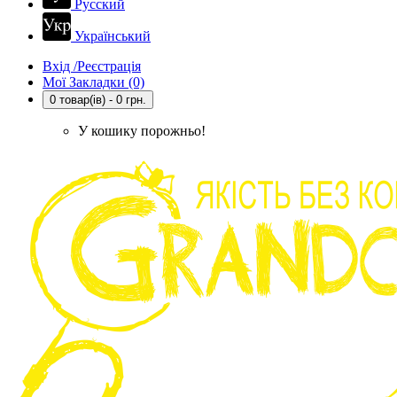
Русский
Український
Вхід /Реєстрація
Мої Закладки (0)
0 товар(ів) - 0 грн.
У кошику порожньо!