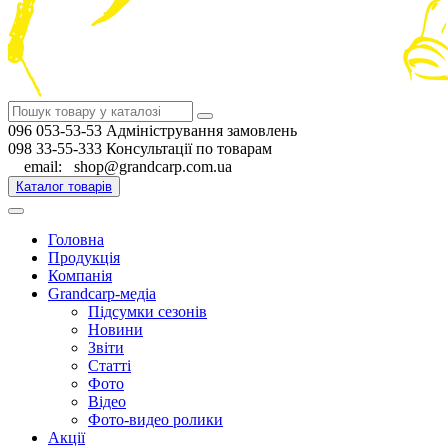
096 053-53-53 Адміністрування замовлень
098 33-55-333 Консультації по товарам
email: shop@grandcarp.com.ua
Каталог товарів
Головна
Продукція
Компанія
Grandcarp-медіа
Підсумки сезонів
Новини
Звіти
Статті
Фото
Відео
Фото-видео ролики
Акції