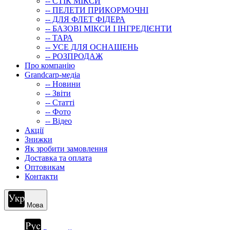
-- СТIК МIКСИ
-- ПЕЛЕТИ ПРИКОРМОЧНІ
-- ДЛЯ ФЛЕТ ФІДЕРА
-- БАЗОВІ МІКСИ І ІНГРЕДІЄНТИ
-- ТАРА
-- УСЕ ДЛЯ ОСНАЩЕНЬ
-- РОЗПРОДАЖ
Про компанію
Grandcarp-медіа
-- Новини
-- Звіти
-- Статті
-- Фото
-- Відео
Акції
Знижки
Як зробити замовлення
Доставка та оплата
Оптовикам
Контакти
Мова