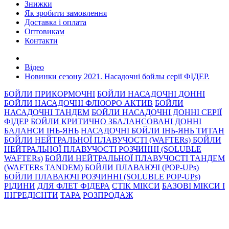
Знижки
Як зробити замовлення
Доставка і оплата
Оптовикам
Контакти
Відео
Новинки сезону 2021. Насадочні бойлы серії ФІДЕР.
БОЙЛИ ПРИКОРМОЧНI
БОЙЛИ НАСАДОЧНI ДОННI
БОЙЛИ НАСАДОЧНІ ФЛЮОРО АКТИВ
БОЙЛИ
НАСАДОЧНІ ТАНДЕМ
БОЙЛИ НАСАДОЧНI ДОННI СЕРIÏ
ФIДЕР
БОЙЛИ КРИТИЧНО ЗБАЛАНСОВАНІ ДОННІ
БАЛАНСИ ІНЬ-ЯНЬ
НАСАДОЧНІ БОЙЛИ ІНЬ-ЯНЬ ТИТАН
БОЙЛИ НЕЙТРАЛЬНОÏ ПЛАВУЧОСТI (WAFTERs)
БОЙЛИ
НЕЙТРАЛЬНОЇ ПЛАВУЧОСТІ РОЗЧИННІ (SOLUBLE
WAFTERs)
БОЙЛИ НЕЙТРАЛЬНОЇ ПЛАВУЧОСТІ ТАНДЕМ
(WAFTERs TANDEM)
БОЙЛИ ПЛАВАЮЧІ (POP-UPs)
БОЙЛИ ПЛАВАЮЧI РОЗЧИННI (SOLUBLE POP-UPs)
РIДИНИ
ДЛЯ ФЛЕТ ФІДЕРА
СТIК МIКСИ
БАЗОВІ МІКСИ І
ІНГРЕДІЄНТИ
ТАРА
РОЗПРОДАЖ