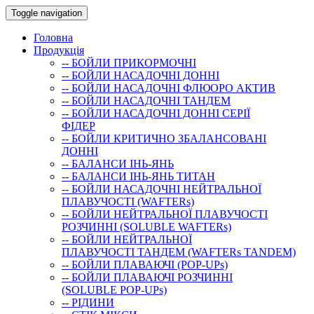
Toggle navigation
Головна
Продукція
-- БОЙЛИ ПРИКОРМОЧНI
-- БОЙЛИ НАСАДОЧНI ДОННI
-- БОЙЛИ НАСАДОЧНІ ФЛЮОРО АКТИВ
-- БОЙЛИ НАСАДОЧНІ ТАНДЕМ
-- БОЙЛИ НАСАДОЧНI ДОННI СЕРIÏ
ФIДЕР
-- БОЙЛИ КРИТИЧНО ЗБАЛАНСОВАНІ
ДОННІ
-- БАЛАНСИ ІНЬ-ЯНЬ
-- БАЛАНСИ ІНЬ-ЯНЬ ТИТАН
-- БОЙЛИ НАСАДОЧНI НЕЙТРАЛЬНОÏ
ПЛАВУЧОСТI (WAFTERs)
-- БОЙЛИ НЕЙТРАЛЬНОЇ ПЛАВУЧОСТІ
РОЗЧИННІ (SOLUBLE WAFTERs)
-- БОЙЛИ НЕЙТРАЛЬНОЇ
ПЛАВУЧОСТІ ТАНДЕМ (WAFTERs TANDEM)
-- БОЙЛИ ПЛАВАЮЧІ (POP-UPs)
-- БОЙЛИ ПЛАВАЮЧI РОЗЧИННI
(SOLUBLE POP-UPs)
-- РIДИНИ