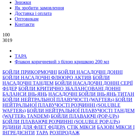
Знижки
Як зробити замовлення
Доставка і оплата
Оптовикам
Контакти
100
3019
ТАРА
Флакон коричневий з білою кришкою 200 мл
БОЙЛИ ПРИКОРМОЧНI
БОЙЛИ НАСАДОЧНI ДОННI
БОЙЛИ НАСАДОЧНІ ФЛЮОРО АКТИВ
БОЙЛИ
НАСАДОЧНІ ТАНДЕМ
БОЙЛИ НАСАДОЧНI ДОННI СЕРIÏ
ФIДЕР
БОЙЛИ КРИТИЧНО ЗБАЛАНСОВАНІ ДОННІ
БАЛАНСИ ІНЬ-ЯНЬ
НАСАДОЧНІ БОЙЛИ ІНЬ-ЯНЬ ТИТАН
БОЙЛИ НЕЙТРАЛЬНОÏ ПЛАВУЧОСТI (WAFTERs)
БОЙЛИ
НЕЙТРАЛЬНОЇ ПЛАВУЧОСТІ РОЗЧИННІ (SOLUBLE
WAFTERs)
БОЙЛИ НЕЙТРАЛЬНОЇ ПЛАВУЧОСТІ ТАНДЕМ
(WAFTERs TANDEM)
БОЙЛИ ПЛАВАЮЧІ (POP-UPs)
БОЙЛИ ПЛАВАЮЧI РОЗЧИННI (SOLUBLE POP-UPs)
РIДИНИ
ДЛЯ ФЛЕТ ФІДЕРА
СТIК МIКСИ
БАЗОВІ МІКСИ І
ІНГРЕДІЄНТИ
ТАРА
РОЗПРОДАЖ