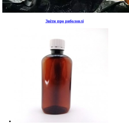
Звiти пр
о риболовлi