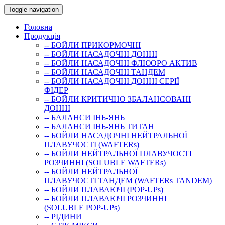
Toggle navigation
Головна
Продукція
-- БОЙЛИ ПРИКОРМОЧНI
-- БОЙЛИ НАСАДОЧНI ДОННI
-- БОЙЛИ НАСАДОЧНІ ФЛЮОРО АКТИВ
-- БОЙЛИ НАСАДОЧНІ ТАНДЕМ
-- БОЙЛИ НАСАДОЧНI ДОННI СЕРIÏ
ФIДЕР
-- БОЙЛИ КРИТИЧНО ЗБАЛАНСОВАНІ
ДОННІ
-- БАЛАНСИ ІНЬ-ЯНЬ
-- БАЛАНСИ ІНЬ-ЯНЬ ТИТАН
-- БОЙЛИ НАСАДОЧНI НЕЙТРАЛЬНОÏ
ПЛАВУЧОСТI (WAFTERs)
-- БОЙЛИ НЕЙТРАЛЬНОЇ ПЛАВУЧОСТІ
РОЗЧИННІ (SOLUBLE WAFTERs)
-- БОЙЛИ НЕЙТРАЛЬНОЇ
ПЛАВУЧОСТІ ТАНДЕМ (WAFTERs TANDEM)
-- БОЙЛИ ПЛАВАЮЧІ (POP-UPs)
-- БОЙЛИ ПЛАВАЮЧI РОЗЧИННI
(SOLUBLE POP-UPs)
-- РIДИНИ