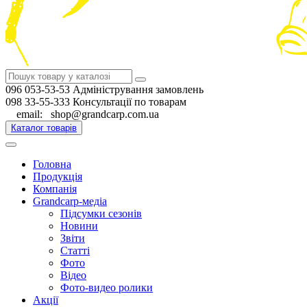
096 053-53-53 Адміністрування замовлень
098 33-55-333 Консультації по товарам
email: shop@grandcarp.com.ua
Каталог товарів
Головна
Продукція
Компанія
Grandcarp-медіа
Підсумки сезонів
Новини
Звіти
Статті
Фото
Відео
Фото-видео ролики
Акції