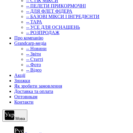
-- СТIК МIКСИ
-- ПЕЛЕТИ ПРИКОРМОЧНІ
-- ДЛЯ ФЛЕТ ФІДЕРА
-- БАЗОВІ МІКСИ І ІНГРЕДІЄНТИ
-- ТАРА
-- УСЕ ДЛЯ ОСНАЩЕНЬ
-- РОЗПРОДАЖ
Про компанію
Grandcarp-медіа
-- Новини
-- Звіти
-- Статті
-- Фото
-- Відео
Акції
Знижки
Як зробити замовлення
Доставка та оплата
Оптовикам
Контакти
Мова