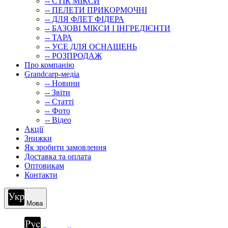
-- СТIК МIКСИ
-- ПЕЛЕТИ ПРИКОРМОЧНІ
-- ДЛЯ ФЛЕТ ФІДЕРА
-- БАЗОВІ МІКСИ І ІНГРЕДІЄНТИ
-- ТАРА
-- УСЕ ДЛЯ ОСНАЩЕНЬ
-- РОЗПРОДАЖ
Про компанію
Grandcarp-медіа
-- Новини
-- Звіти
-- Статті
-- Фото
-- Відео
Акції
Знижки
Як зробити замовлення
Доставка та оплата
Оптовикам
Контакти
Мова