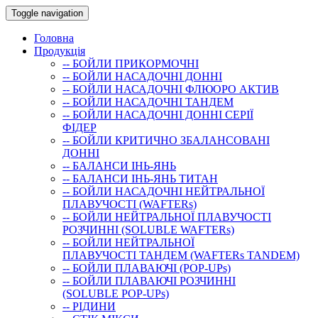
Toggle navigation
Головна
Продукція
-- БОЙЛИ ПРИКОРМОЧНI
-- БОЙЛИ НАСАДОЧНI ДОННI
-- БОЙЛИ НАСАДОЧНІ ФЛЮОРО АКТИВ
-- БОЙЛИ НАСАДОЧНІ ТАНДЕМ
-- БОЙЛИ НАСАДОЧНI ДОННI СЕРIÏ
ФIДЕР
-- БОЙЛИ КРИТИЧНО ЗБАЛАНСОВАНІ
ДОННІ
-- БАЛАНСИ ІНЬ-ЯНЬ
-- БАЛАНСИ ІНЬ-ЯНЬ ТИТАН
-- БОЙЛИ НАСАДОЧНI НЕЙТРАЛЬНОÏ
ПЛАВУЧОСТI (WAFTERs)
-- БОЙЛИ НЕЙТРАЛЬНОЇ ПЛАВУЧОСТІ
РОЗЧИННІ (SOLUBLE WAFTERs)
-- БОЙЛИ НЕЙТРАЛЬНОЇ
ПЛАВУЧОСТІ ТАНДЕМ (WAFTERs TANDEM)
-- БОЙЛИ ПЛАВАЮЧІ (POP-UPs)
-- БОЙЛИ ПЛАВАЮЧI РОЗЧИННI
(SOLUBLE POP-UPs)
-- РIДИНИ