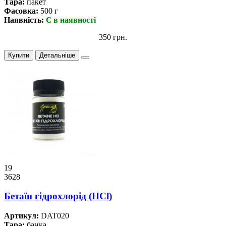
Тара:
пакет
Фасовка:
500 г
Наявність:
Є в наявності
350 грн.
Купити
Детальніше
19
3628
Бетаїн гідрохлорід (HCl)
Артикул:
DAT020
Тара:
банка