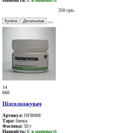
Наявність:
Є в наявності
350 грн.
Купити
Детальніше
14
668
Підсолоджувач
Артикул:
DFB008
Тара:
банка
Фасовка:
50 г
Наявність:
Є в наявності