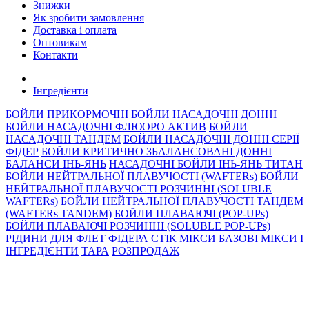
Знижки
Як зробити замовлення
Доставка і оплата
Оптовикам
Контакти
Інгредiєнти
БОЙЛИ ПРИКОРМОЧНI
БОЙЛИ НАСАДОЧНI ДОННI
БОЙЛИ НАСАДОЧНІ ФЛЮОРО АКТИВ
БОЙЛИ
НАСАДОЧНІ ТАНДЕМ
БОЙЛИ НАСАДОЧНI ДОННI СЕРIÏ
ФIДЕР
БОЙЛИ КРИТИЧНО ЗБАЛАНСОВАНІ ДОННІ
БАЛАНСИ ІНЬ-ЯНЬ
НАСАДОЧНІ БОЙЛИ ІНЬ-ЯНЬ ТИТАН
БОЙЛИ НЕЙТРАЛЬНОÏ ПЛАВУЧОСТI (WAFTERs)
БОЙЛИ
НЕЙТРАЛЬНОЇ ПЛАВУЧОСТІ РОЗЧИННІ (SOLUBLE
WAFTERs)
БОЙЛИ НЕЙТРАЛЬНОЇ ПЛАВУЧОСТІ ТАНДЕМ
(WAFTERs TANDEM)
БОЙЛИ ПЛАВАЮЧІ (POP-UPs)
БОЙЛИ ПЛАВАЮЧI РОЗЧИННI (SOLUBLE POP-UPs)
РIДИНИ
ДЛЯ ФЛЕТ ФІДЕРА
СТIК МIКСИ
БАЗОВІ МІКСИ І
ІНГРЕДІЄНТИ
ТАРА
РОЗПРОДАЖ