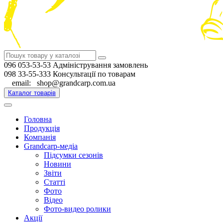
096 053-53-53 Адміністрування замовлень
098 33-55-333 Консультації по товарам
email: shop@grandcarp.com.ua
Каталог товарів
Головна
Продукція
Компанія
Grandcarp-медіа
Підсумки сезонів
Новини
Звіти
Статті
Фото
Відео
Фото-видео ролики
Акції