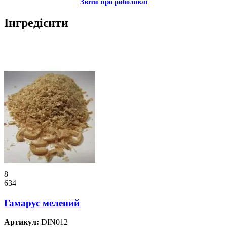
Звiти пр
о риболовлi
Інгредiєнти
8
634
Гамарус мелений
Артикул:
DIN012