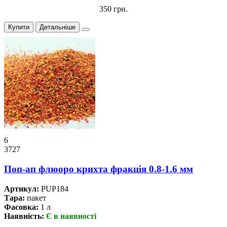
350 грн.
Купити
Детальніше
6
3727
Поп-ап флюоро крихта фракція 0.8-1.6 мм
Артикул:
PUP184
Тара:
пакет
Фасовка:
1 л
Наявність:
Є в наявності