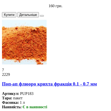
160 грн.
Купити
Детальніше
7
2229
Поп-ап флюоро крихта фракція 0.1 - 0.7 мм
Артикул:
PUP183
Тара:
пакет
Фасовка:
1 л
Наявність:
Є в наявності