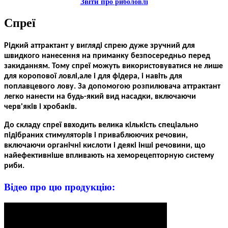
Звiти пр
о риболовлi
Спреї
Рідкий аттрактант у вигляді спрею дуже зручний для
швидкого нанесення на приманку безпосередньо перед
закиданням. Тому спреї можуть використовуватися не лише
для коропової ловл
i
,але і для фідера, і навіть для
поплавцевого лову. За допомогою розпилювача аттрактант
легко нанести на будь-який вид насадки, включаючи
черв'яків і хробак
i
в.
До складу спреї ввходить велика кількість спеціально
підібраних стимуляторів і приваблюючих речовин,
включаючи органічні кислоти і деякі інші речовини, що
найефективніше впливають на хеморецепторную систему
риби.
Вiдео про цю продукцiю: