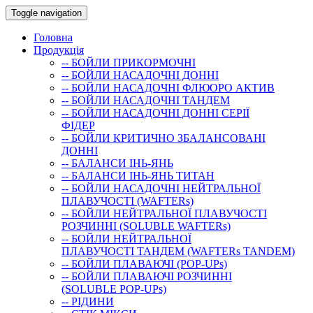
Toggle navigation
Головна
Продукція
-- БОЙЛИ ПРИКОРМОЧНI
-- БОЙЛИ НАСАДОЧНI ДОННI
-- БОЙЛИ НАСАДОЧНІ ФЛЮОРО АКТИВ
-- БОЙЛИ НАСАДОЧНІ ТАНДЕМ
-- БОЙЛИ НАСАДОЧНI ДОННI СЕРIÏ
ФIДЕР
-- БОЙЛИ КРИТИЧНО ЗБАЛАНСОВАНІ
ДОННІ
-- БАЛАНСИ ІНЬ-ЯНЬ
-- БАЛАНСИ ІНЬ-ЯНЬ ТИТАН
-- БОЙЛИ НАСАДОЧНI НЕЙТРАЛЬНОÏ
ПЛАВУЧОСТI (WAFTERs)
-- БОЙЛИ НЕЙТРАЛЬНОЇ ПЛАВУЧОСТІ
РОЗЧИННІ (SOLUBLE WAFTERs)
-- БОЙЛИ НЕЙТРАЛЬНОЇ
ПЛАВУЧОСТІ ТАНДЕМ (WAFTERs TANDEM)
-- БОЙЛИ ПЛАВАЮЧІ (POP-UPs)
-- БОЙЛИ ПЛАВАЮЧI РОЗЧИННI
(SOLUBLE POP-UPs)
-- РIДИНИ