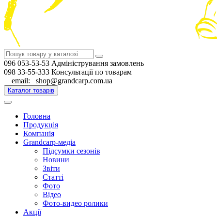
096 053-53-53 Адміністрування замовлень
098 33-55-333 Консультації по товарам
email: shop@grandcarp.com.ua
Каталог товарів
Головна
Продукція
Компанія
Grandcarp-медіа
Підсумки сезонів
Новини
Звіти
Статті
Фото
Відео
Фото-видео ролики
Акції