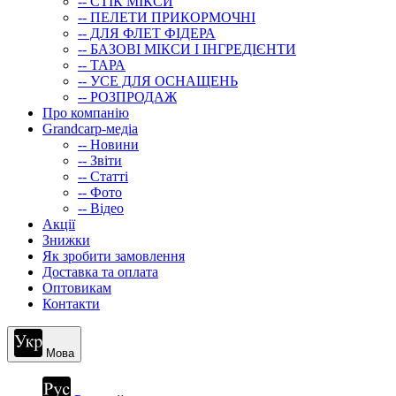
-- СТIК МIКСИ
-- ПЕЛЕТИ ПРИКОРМОЧНІ
-- ДЛЯ ФЛЕТ ФІДЕРА
-- БАЗОВІ МІКСИ І ІНГРЕДІЄНТИ
-- ТАРА
-- УСЕ ДЛЯ ОСНАЩЕНЬ
-- РОЗПРОДАЖ
Про компанію
Grandcarp-медіа
-- Новини
-- Звіти
-- Статті
-- Фото
-- Відео
Акції
Знижки
Як зробити замовлення
Доставка та оплата
Оптовикам
Контакти
Мова