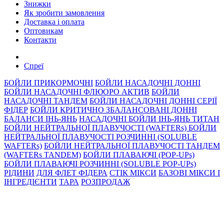
Знижки
Як зробити замовлення
Доставка і оплата
Оптовикам
Контакти
Спреї
БОЙЛИ ПРИКОРМОЧНI
БОЙЛИ НАСАДОЧНI ДОННI
БОЙЛИ НАСАДОЧНІ ФЛЮОРО АКТИВ
БОЙЛИ
НАСАДОЧНІ ТАНДЕМ
БОЙЛИ НАСАДОЧНI ДОННI СЕРIÏ
ФIДЕР
БОЙЛИ КРИТИЧНО ЗБАЛАНСОВАНІ ДОННІ
БАЛАНСИ ІНЬ-ЯНЬ
НАСАДОЧНІ БОЙЛИ ІНЬ-ЯНЬ ТИТАН
БОЙЛИ НЕЙТРАЛЬНОÏ ПЛАВУЧОСТI (WAFTERs)
БОЙЛИ
НЕЙТРАЛЬНОЇ ПЛАВУЧОСТІ РОЗЧИННІ (SOLUBLE
WAFTERs)
БОЙЛИ НЕЙТРАЛЬНОЇ ПЛАВУЧОСТІ ТАНДЕМ
(WAFTERs TANDEM)
БОЙЛИ ПЛАВАЮЧІ (POP-UPs)
БОЙЛИ ПЛАВАЮЧI РОЗЧИННI (SOLUBLE POP-UPs)
РIДИНИ
ДЛЯ ФЛЕТ ФІДЕРА
СТIК МIКСИ
БАЗОВІ МІКСИ І
ІНГРЕДІЄНТИ
ТАРА
РОЗПРОДАЖ