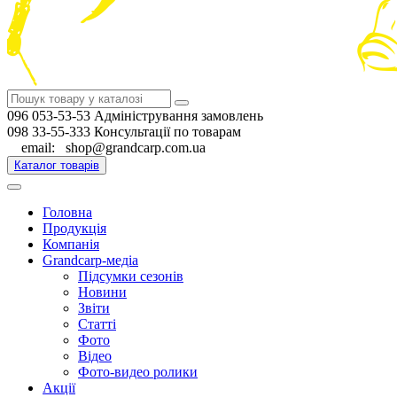
096 053-53-53 Адміністрування замовлень
098 33-55-333 Консультації по товарам
email: shop@grandcarp.com.ua
Каталог товарів
Головна
Продукція
Компанія
Grandcarp-медіа
Підсумки сезонів
Новини
Звіти
Статті
Фото
Відео
Фото-видео ролики
Акції