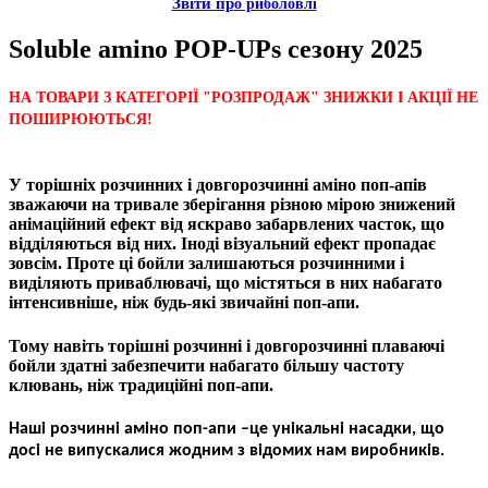
Звiти пр
о риболовлi
Soluble amino POP-UPs сезону 2025
НА ТОВАРИ З КАТЕГОРІЇ "РОЗПРОДАЖ" ЗНИЖКИ І АКЦІЇ НЕ
ПОШИРЮЮТЬСЯ!
У торішніх розчинних і довгорозчинні аміно поп-апів
зважаючи на тривале зберігання різною мірою знижений
анімаційний ефект від яскраво забарвлених часток, що
відділяються від них. Іноді візуальний ефект пропадає
зовсім. Проте ці бойли залишаються розчинними і
виділяють приваблювачі, що містяться в них набагато
інтенсивніше, ніж будь-які звичайні поп-апи.
Тому навіть торішні розчинні і довгорозчинні плаваючі
бойли здатні забезпечити набагато більшу частоту
клювань, ніж традиційні поп-апи.
Наші розчинні аміно поп-ап
и
–
це унікальні насадки, що
досі не випускалися жодним з відомих нам виробників.