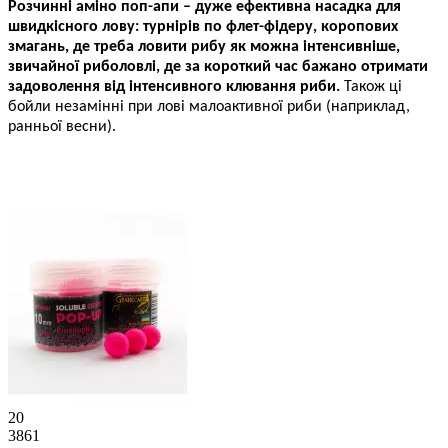
Розчинні аміно поп-ап
и
–
дуже ефективна насадка для
швидкісного лову: турнірів по флет-фiдеру, коропових
змагань, де треба ловити рибу як можна інтенсивніше,
звичайної риболовлі, де за короткий час
бажано
отримати
задоволення від інтенсивного клювання риби.
Також ці
бойли незамінні при лові малоактивної риби (наприклад,
ранньої весни).
20
3861