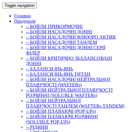
Toggle navigation
Головна
Продукція
-- БОЙЛИ ПРИКОРМОЧНI
-- БОЙЛИ НАСАДОЧНI ДОННI
-- БОЙЛИ НАСАДОЧНІ ФЛЮОРО АКТИВ
-- БОЙЛИ НАСАДОЧНІ ТАНДЕМ
-- БОЙЛИ НАСАДОЧНI ДОННI СЕРIÏ
ФIДЕР
-- БОЙЛИ КРИТИЧНО ЗБАЛАНСОВАНІ
ДОННІ
-- БАЛАНСИ ІНЬ-ЯНЬ
-- БАЛАНСИ ІНЬ-ЯНЬ ТИТАН
-- БОЙЛИ НАСАДОЧНI НЕЙТРАЛЬНОÏ
ПЛАВУЧОСТI (WAFTERs)
-- БОЙЛИ НЕЙТРАЛЬНОЇ ПЛАВУЧОСТІ
РОЗЧИННІ (SOLUBLE WAFTERs)
-- БОЙЛИ НЕЙТРАЛЬНОЇ
ПЛАВУЧОСТІ ТАНДЕМ (WAFTERs TANDEM)
-- БОЙЛИ ПЛАВАЮЧІ (POP-UPs)
-- БОЙЛИ ПЛАВАЮЧI РОЗЧИННI
(SOLUBLE POP-UPs)
-- РIДИНИ