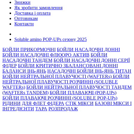
Знижки
Як зробити замовлення
Доставка і оплата
Оптовикам
Контакти
Soluble amino POP-UPs сезону 2025
БОЙЛИ ПРИКОРМОЧНI
БОЙЛИ НАСАДОЧНI ДОННI
БОЙЛИ НАСАДОЧНІ ФЛЮОРО АКТИВ
БОЙЛИ
НАСАДОЧНІ ТАНДЕМ
БОЙЛИ НАСАДОЧНI ДОННI СЕРIÏ
ФIДЕР
БОЙЛИ КРИТИЧНО ЗБАЛАНСОВАНІ ДОННІ
БАЛАНСИ ІНЬ-ЯНЬ
НАСАДОЧНІ БОЙЛИ ІНЬ-ЯНЬ ТИТАН
БОЙЛИ НЕЙТРАЛЬНОÏ ПЛАВУЧОСТI (WAFTERs)
БОЙЛИ
НЕЙТРАЛЬНОЇ ПЛАВУЧОСТІ РОЗЧИННІ (SOLUBLE
WAFTERs)
БОЙЛИ НЕЙТРАЛЬНОЇ ПЛАВУЧОСТІ ТАНДЕМ
(WAFTERs TANDEM)
БОЙЛИ ПЛАВАЮЧІ (POP-UPs)
БОЙЛИ ПЛАВАЮЧI РОЗЧИННI (SOLUBLE POP-UPs)
РIДИНИ
ДЛЯ ФЛЕТ ФІДЕРА
СТIК МIКСИ
БАЗОВІ МІКСИ І
ІНГРЕДІЄНТИ
ТАРА
РОЗПРОДАЖ