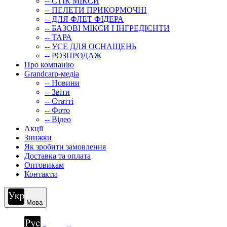
-- СТIК МIКСИ
-- ПЕЛЕТИ ПРИКОРМОЧНІ
-- ДЛЯ ФЛЕТ ФІДЕРА
-- БАЗОВІ МІКСИ І ІНГРЕДІЄНТИ
-- ТАРА
-- УСЕ ДЛЯ ОСНАЩЕНЬ
-- РОЗПРОДАЖ
Про компанію
Grandcarp-медіа
-- Новини
-- Звіти
-- Статті
-- Фото
-- Відео
Акції
Знижки
Як зробити замовлення
Доставка та оплата
Оптовикам
Контакти
Мова