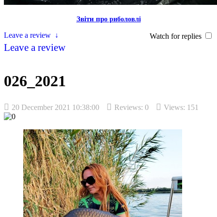
Звiти пр
о риболовлi
Leave a review
↓
Watch for replies
Leave a review
026_2021
20 December 2021 10:38:00
Reviews:
0
Views: 151