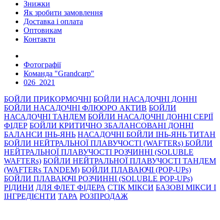
Знижки
Як зробити замовлення
Доставка і оплата
Оптовикам
Контакти
Фотографії
Команда "Grandcarp"
026_2021
БОЙЛИ ПРИКОРМОЧНI
БОЙЛИ НАСАДОЧНI ДОННI
БОЙЛИ НАСАДОЧНІ ФЛЮОРО АКТИВ
БОЙЛИ
НАСАДОЧНІ ТАНДЕМ
БОЙЛИ НАСАДОЧНI ДОННI СЕРIÏ
ФIДЕР
БОЙЛИ КРИТИЧНО ЗБАЛАНСОВАНІ ДОННІ
БАЛАНСИ ІНЬ-ЯНЬ
НАСАДОЧНІ БОЙЛИ ІНЬ-ЯНЬ ТИТАН
БОЙЛИ НЕЙТРАЛЬНОÏ ПЛАВУЧОСТI (WAFTERs)
БОЙЛИ
НЕЙТРАЛЬНОЇ ПЛАВУЧОСТІ РОЗЧИННІ (SOLUBLE
WAFTERs)
БОЙЛИ НЕЙТРАЛЬНОЇ ПЛАВУЧОСТІ ТАНДЕМ
(WAFTERs TANDEM)
БОЙЛИ ПЛАВАЮЧІ (POP-UPs)
БОЙЛИ ПЛАВАЮЧI РОЗЧИННI (SOLUBLE POP-UPs)
РIДИНИ
ДЛЯ ФЛЕТ ФІДЕРА
СТIК МIКСИ
БАЗОВІ МІКСИ І
ІНГРЕДІЄНТИ
ТАРА
РОЗПРОДАЖ