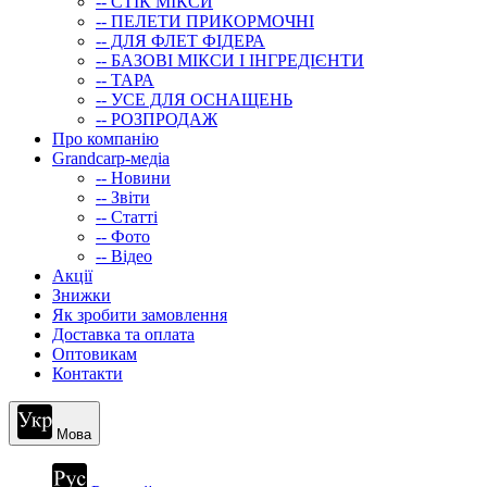
-- СТIК МIКСИ
-- ПЕЛЕТИ ПРИКОРМОЧНІ
-- ДЛЯ ФЛЕТ ФІДЕРА
-- БАЗОВІ МІКСИ І ІНГРЕДІЄНТИ
-- ТАРА
-- УСЕ ДЛЯ ОСНАЩЕНЬ
-- РОЗПРОДАЖ
Про компанію
Grandcarp-медіа
-- Новини
-- Звіти
-- Статті
-- Фото
-- Відео
Акції
Знижки
Як зробити замовлення
Доставка та оплата
Оптовикам
Контакти
Мова