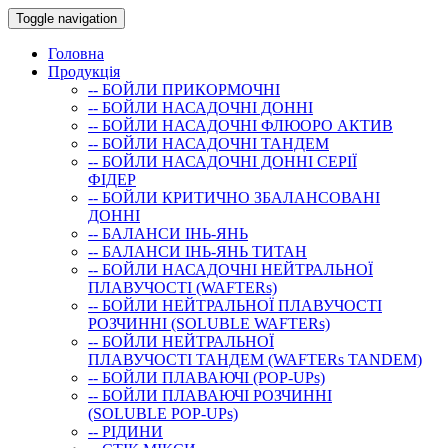
Toggle navigation
Головна
Продукція
-- БОЙЛИ ПРИКОРМОЧНI
-- БОЙЛИ НАСАДОЧНI ДОННI
-- БОЙЛИ НАСАДОЧНІ ФЛЮОРО АКТИВ
-- БОЙЛИ НАСАДОЧНІ ТАНДЕМ
-- БОЙЛИ НАСАДОЧНI ДОННI СЕРIÏ
ФIДЕР
-- БОЙЛИ КРИТИЧНО ЗБАЛАНСОВАНІ
ДОННІ
-- БАЛАНСИ ІНЬ-ЯНЬ
-- БАЛАНСИ ІНЬ-ЯНЬ ТИТАН
-- БОЙЛИ НАСАДОЧНI НЕЙТРАЛЬНОÏ
ПЛАВУЧОСТI (WAFTERs)
-- БОЙЛИ НЕЙТРАЛЬНОЇ ПЛАВУЧОСТІ
РОЗЧИННІ (SOLUBLE WAFTERs)
-- БОЙЛИ НЕЙТРАЛЬНОЇ
ПЛАВУЧОСТІ ТАНДЕМ (WAFTERs TANDEM)
-- БОЙЛИ ПЛАВАЮЧІ (POP-UPs)
-- БОЙЛИ ПЛАВАЮЧI РОЗЧИННI
(SOLUBLE POP-UPs)
-- РIДИНИ