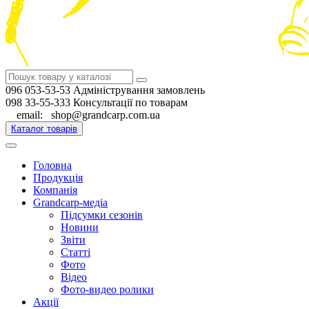
096 053-53-53 Адміністрування замовлень
098 33-55-333 Консультації по товарам
email: shop@grandcarp.com.ua
Каталог товарів
Головна
Продукція
Компанія
Grandcarp-медіа
Підсумки сезонів
Новини
Звіти
Статті
Фото
Відео
Фото-видео ролики
Акції