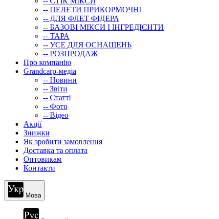
-- СТIК МIКСИ
-- ПЕЛЕТИ ПРИКОРМОЧНІ
-- ДЛЯ ФЛЕТ ФІДЕРА
-- БАЗОВІ МІКСИ І ІНГРЕДІЄНТИ
-- ТАРА
-- УСЕ ДЛЯ ОСНАЩЕНЬ
-- РОЗПРОДАЖ
Про компанію
Grandcarp-медіа
-- Новини
-- Звіти
-- Статті
-- Фото
-- Відео
Акції
Знижки
Як зробити замовлення
Доставка та оплата
Оптовикам
Контакти
Мова