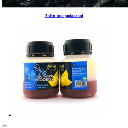
Звiти пр
о риболовлi