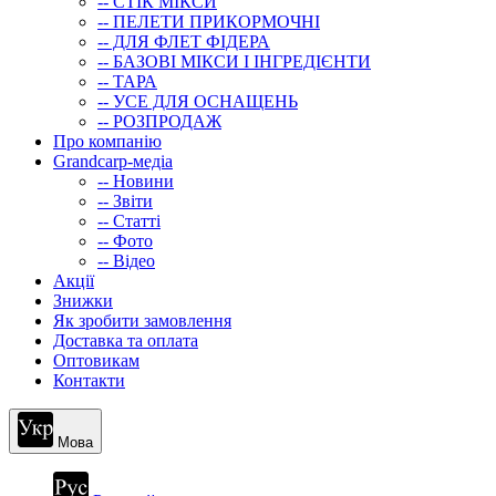
-- СТIК МIКСИ
-- ПЕЛЕТИ ПРИКОРМОЧНІ
-- ДЛЯ ФЛЕТ ФІДЕРА
-- БАЗОВІ МІКСИ І ІНГРЕДІЄНТИ
-- ТАРА
-- УСЕ ДЛЯ ОСНАЩЕНЬ
-- РОЗПРОДАЖ
Про компанію
Grandcarp-медіа
-- Новини
-- Звіти
-- Статті
-- Фото
-- Відео
Акції
Знижки
Як зробити замовлення
Доставка та оплата
Оптовикам
Контакти
Мова