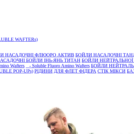
LUBLE WAFTERs)
И НАСАДОЧНІ ФЛЮОРО АКТИВ
БОЙЛИ НАСАДОЧНІ ТА
АСАДОЧНІ БОЙЛИ ІНЬ-ЯНЬ ТИТАН
БОЙЛИ НЕЙТРАЛЬНОÏ 
mino Wafters
- Soluble Fluoro Amino Wafters
БОЙЛИ НЕЙТРАЛЬ
BLE POP-UPs)
РIДИНИ
ДЛЯ ФЛЕТ ФІДЕРА
СТIК МIКСИ
БА