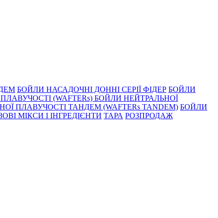
НДЕМ
БОЙЛИ НАСАДОЧНI ДОННI СЕРIÏ ФIДЕР
БОЙЛИ
ПЛАВУЧОСТI (WAFTERs)
БОЙЛИ НЕЙТРАЛЬНОЇ
НОЇ ПЛАВУЧОСТІ ТАНДЕМ (WAFTERs TANDEM)
БОЙЛИ
ЗОВІ МІКСИ І ІНГРЕДІЄНТИ
ТАРА
РОЗПРОДАЖ