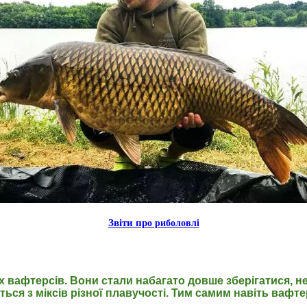
Звiти пр
о риболовлi
х вафтерсів.
Вони стали набагато довше зберігатися, не 
ся з міксів різної плавучості.
Тим самим навіть вафте