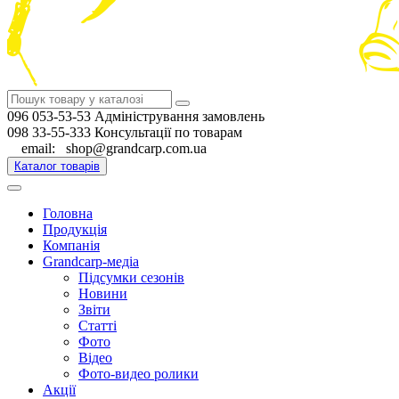
096 053-53-53 Адміністрування замовлень
098 33-55-333 Консультації по товарам
email: shop@grandcarp.com.ua
Каталог товарів
Головна
Продукція
Компанія
Grandcarp-медіа
Підсумки сезонів
Новини
Звіти
Статті
Фото
Відео
Фото-видео ролики
Акції