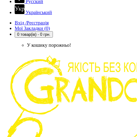
Русский
Український
Вхід /Реєстрація
Мої Закладки (0)
0 товар(ів) - 0 грн.
У кошику порожньо!