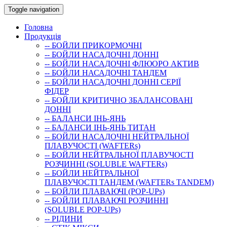
Toggle navigation
Головна
Продукція
-- БОЙЛИ ПРИКОРМОЧНI
-- БОЙЛИ НАСАДОЧНI ДОННI
-- БОЙЛИ НАСАДОЧНІ ФЛЮОРО АКТИВ
-- БОЙЛИ НАСАДОЧНІ ТАНДЕМ
-- БОЙЛИ НАСАДОЧНI ДОННI СЕРIÏ
ФIДЕР
-- БОЙЛИ КРИТИЧНО ЗБАЛАНСОВАНІ
ДОННІ
-- БАЛАНСИ ІНЬ-ЯНЬ
-- БАЛАНСИ ІНЬ-ЯНЬ ТИТАН
-- БОЙЛИ НАСАДОЧНI НЕЙТРАЛЬНОÏ
ПЛАВУЧОСТI (WAFTERs)
-- БОЙЛИ НЕЙТРАЛЬНОЇ ПЛАВУЧОСТІ
РОЗЧИННІ (SOLUBLE WAFTERs)
-- БОЙЛИ НЕЙТРАЛЬНОЇ
ПЛАВУЧОСТІ ТАНДЕМ (WAFTERs TANDEM)
-- БОЙЛИ ПЛАВАЮЧІ (POP-UPs)
-- БОЙЛИ ПЛАВАЮЧI РОЗЧИННI
(SOLUBLE POP-UPs)
-- РIДИНИ