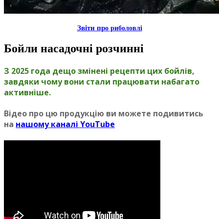
Звiти пр
о риболовлi
Бойли насадочнi розчиннi
З 2025 года дещо змінені рецепти цих бойлів,
завдяки чому вони стали працювати набагато
активніше.
Вiдео про цю продукцiю ви можете подивитись
на
нашому каналi YouTube