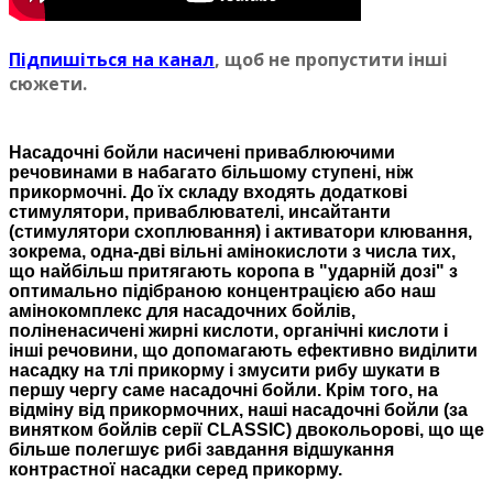
Пiдпишiться на канал
, щоб не пропустити iншi
сюжети.
Насадочні бойли насичені приваблюючими
речовинами в набагато більшому ступені, ніж
прикормочні. До їх складу входять додаткові
стимулятори, приваблювател
i
, инсайтанти
(стимулятори схоплювання) і активатори клювання,
зокрема, одна-дв
i
вільні амінокислоти з числа тих,
що найбільш притягають коропа в "ударній дозі" з
оптимально підібраною концентрацією або наш
амінокомплекс для насадочних бойл
i
в,
пол
i
ненасичен
i
жирні кислоти, органічні кислоти і
інші речовини, що допомагають ефективно виділити
насадку на тлі прикорму і змусити рибу шукати в
першу чергу саме насадочн
i
бойли. Крім того, на
відміну від прикормочних, наші насадочні бойли (за
винятком бойл
i
в серії CLASSIC) двокольорові, що ще
більше полегшує рибі завдання відшукання
контрастної насадки серед прикорму.