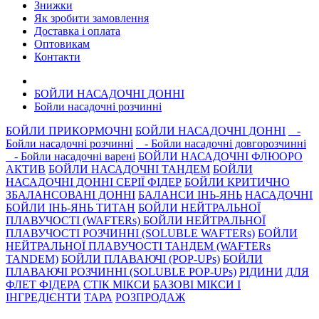
Знижки
Як зробити замовлення
Доставка і оплата
Оптовикам
Контакти
БОЙЛИ НАСАДОЧНI ДОННI
Бойли насадочнi розчиннi
БОЙЛИ ПРИКОРМОЧНI
БОЙЛИ НАСАДОЧНI ДОННI
-
Бойли насадочнi розчиннi
- Бойли насадочнi довгорозчиннi
- Бойли насадочнi варенi
БОЙЛИ НАСАДОЧНІ ФЛЮОРО
АКТИВ
БОЙЛИ НАСАДОЧНІ ТАНДЕМ
БОЙЛИ
НАСАДОЧНI ДОННI СЕРIÏ ФIДЕР
БОЙЛИ КРИТИЧНО
ЗБАЛАНСОВАНІ ДОННІ
БАЛАНСИ ІНЬ-ЯНЬ
НАСАДОЧНІ
БОЙЛИ ІНЬ-ЯНЬ ТИТАН
БОЙЛИ НЕЙТРАЛЬНОÏ
ПЛАВУЧОСТI (WAFTERs)
БОЙЛИ НЕЙТРАЛЬНОЇ
ПЛАВУЧОСТІ РОЗЧИННІ (SOLUBLE WAFTERs)
БОЙЛИ
НЕЙТРАЛЬНОЇ ПЛАВУЧОСТІ ТАНДЕМ (WAFTERs
TANDEM)
БОЙЛИ ПЛАВАЮЧІ (POP-UPs)
БОЙЛИ
ПЛАВАЮЧI РОЗЧИННI (SOLUBLE POP-UPs)
РIДИНИ
ДЛЯ
ФЛЕТ ФІДЕРА
СТIК МIКСИ
БАЗОВІ МІКСИ І
ІНГРЕДІЄНТИ
ТАРА
РОЗПРОДАЖ