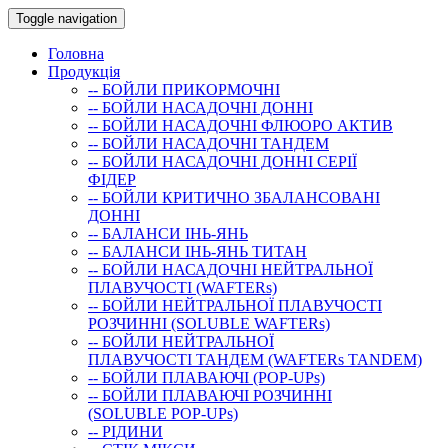
Toggle navigation
Головна
Продукція
-- БОЙЛИ ПРИКОРМОЧНI
-- БОЙЛИ НАСАДОЧНI ДОННI
-- БОЙЛИ НАСАДОЧНІ ФЛЮОРО АКТИВ
-- БОЙЛИ НАСАДОЧНІ ТАНДЕМ
-- БОЙЛИ НАСАДОЧНI ДОННI СЕРIÏ
ФIДЕР
-- БОЙЛИ КРИТИЧНО ЗБАЛАНСОВАНІ
ДОННІ
-- БАЛАНСИ ІНЬ-ЯНЬ
-- БАЛАНСИ ІНЬ-ЯНЬ ТИТАН
-- БОЙЛИ НАСАДОЧНI НЕЙТРАЛЬНОÏ
ПЛАВУЧОСТI (WAFTERs)
-- БОЙЛИ НЕЙТРАЛЬНОЇ ПЛАВУЧОСТІ
РОЗЧИННІ (SOLUBLE WAFTERs)
-- БОЙЛИ НЕЙТРАЛЬНОЇ
ПЛАВУЧОСТІ ТАНДЕМ (WAFTERs TANDEM)
-- БОЙЛИ ПЛАВАЮЧІ (POP-UPs)
-- БОЙЛИ ПЛАВАЮЧI РОЗЧИННI
(SOLUBLE POP-UPs)
-- РIДИНИ