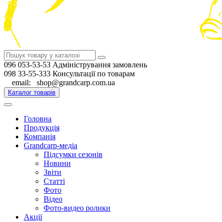
096 053-53-53 Адміністрування замовлень
098 33-55-333 Консультації по товарам
email: shop@grandcarp.com.ua
Каталог товарів
Головна
Продукція
Компанія
Grandcarp-медіа
Підсумки сезонів
Новини
Звіти
Статті
Фото
Відео
Фото-видео ролики
Акції