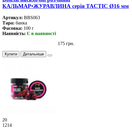
КАЛЬМАР•ЖУРАВЛИНА серiя TACTIC Ø16 мм
Артикул:
BBS063
Тара:
банка
Фасовка:
100 г
Наявність:
Є в наявності
175 грн.
Купити
Детальніше
20
1214