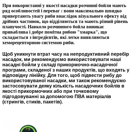
При використанні
у якості насадки
розчинні
бойли
мають
ряд особливостей і переваг : вони максимально швидко
привертають увагу риби внаслідок візуального ефекту від
дрібних частинок, що відділяються та мають різний рівень
плавучості. Навколо розчинного
бойла
виникає
приваблива і добре
помітна рибою
"хмарка", що
складається з інгредієнтів, які легко виявляються
хеморецепторною системою риби.
Щоб уникнути втрат часу на непродуктивний перебір
насадок, ми рекомендуємо використовувати наші
насадні бойли у складі прикормочно-насадочної
програми, складеної з наших продуктів, що входять у
відповідну лінійку. Для того, щоб підвести рибу до
використовуваної насадки, ми також рекомендуємо
застосовувати деяку кількість насадочних бойл
i
в в
якості прикормочних або при точковому
підгодовуванні за допомогою ПВА матеріалів
(стринг
i
в, стик
i
в, пакетів).