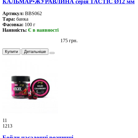
КАЛЬМАР•ЖУРАВЛИНА серiя TACTIC Ø12 мм
Артикул:
BBS062
Тара:
банка
Фасовка:
100 г
Наявність:
Є в наявності
175 грн.
Купити
Детальніше
11
1213
Бойли насадочні розчинні