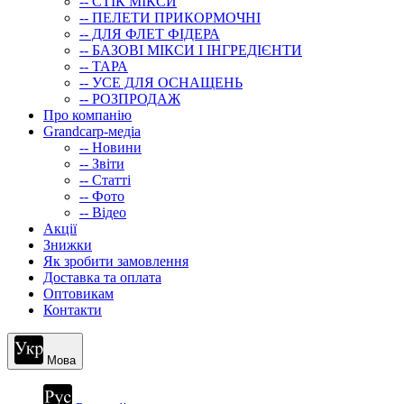
-- СТIК МIКСИ
-- ПЕЛЕТИ ПРИКОРМОЧНІ
-- ДЛЯ ФЛЕТ ФІДЕРА
-- БАЗОВІ МІКСИ І ІНГРЕДІЄНТИ
-- ТАРА
-- УСЕ ДЛЯ ОСНАЩЕНЬ
-- РОЗПРОДАЖ
Про компанію
Grandcarp-медіа
-- Новини
-- Звіти
-- Статті
-- Фото
-- Відео
Акції
Знижки
Як зробити замовлення
Доставка та оплата
Оптовикам
Контакти
Мова