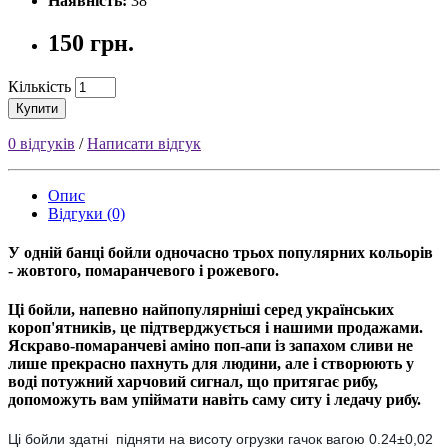
Наявність:
38
150 грн.
Кількість
Купити
0 відгуків
/
Написати відгук
Опис
Відгуки (0)
У одній банці бойли одночасно трьох популярних кольорів 
- жовтого, помаранчевого і рожевого.
Ці бойли, напевно найпопулярніші серед українських
короп'ятникiв, це підтверджується і нашими продажами.
Яскраво-помаранчеві аміно поп-апи із запахом сливи не
лише прекрасно пахнуть для людини, але і створюють у
воді потужний харчовий сигнал, що притягає рибу,
допоможуть вам упіймати навіть саму ситу і ледачу рибу.
Ці бойли здатні підняти на висоту огрузки гачок вагою 0.24±0,02