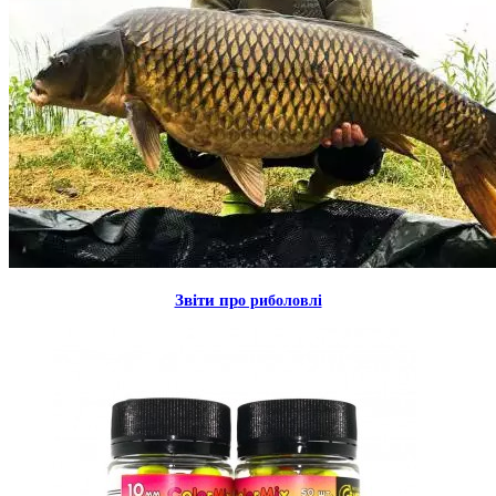
Звiти пр
о риболовлi