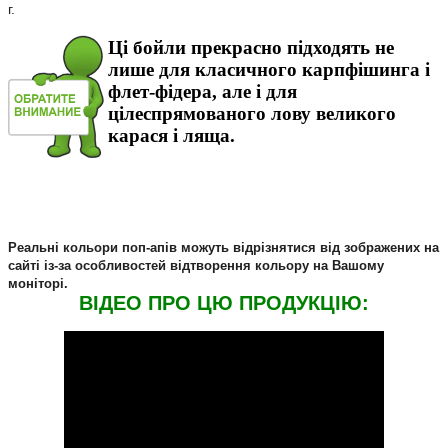
г.
Ці бойли прекрасно підходять не
лише для класичного карпфiшинга і
флет-фiдера, але і для
цілеспрямованого лову великого
карася і ляща.
Реальні кольори поп-апiв можуть відрізнятися від зображених на
сайті із-за особливостей відтворення кольору на Вашому
моніторі.
ВIДЕО ПРО ЦЮ ПРОДУКЦIЮ: