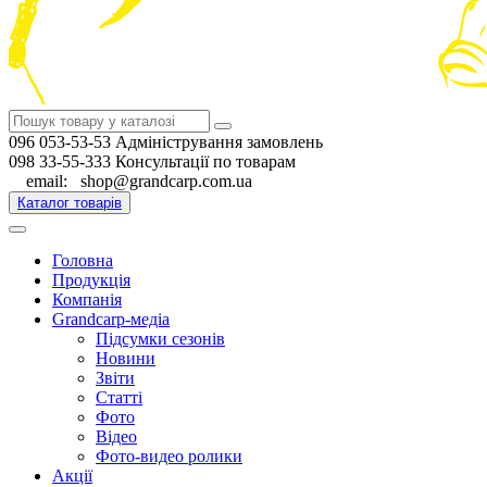
096 053-53-53 Адміністрування замовлень
098 33-55-333 Консультації по товарам
email: shop@grandcarp.com.ua
Каталог товарів
Головна
Продукція
Компанія
Grandcarp-медіа
Підсумки сезонів
Новини
Звіти
Статті
Фото
Відео
Фото-видео ролики
Акції