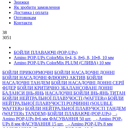
Знижки
Як зробити замовлення
Доставка і оплата
Оптовикам
Контакти
38
3051
БОЙЛИ ПЛАВАЮЧІ (POP-UPs)
Amino POP-UPs ColorMix 6•4, 6, 8•6, 8, 10•8, 10 мм
Amino POP-UPs ColorMix PLUM (СЛИВА) 10 мм
БОЙЛИ ПРИКОРМОЧНI
БОЙЛИ НАСАДОЧНI ДОННI
БОЙЛИ НАСАДОЧНІ ФЛЮОРО АКТИВ
БОЙЛИ
НАСАДОЧНІ ТАНДЕМ
БОЙЛИ НАСАДОЧНI ДОННI СЕРIÏ
ФIДЕР
БОЙЛИ КРИТИЧНО ЗБАЛАНСОВАНІ ДОННІ
БАЛАНСИ ІНЬ-ЯНЬ
НАСАДОЧНІ БОЙЛИ ІНЬ-ЯНЬ ТИТАН
БОЙЛИ НЕЙТРАЛЬНОÏ ПЛАВУЧОСТI (WAFTERs)
БОЙЛИ
НЕЙТРАЛЬНОЇ ПЛАВУЧОСТІ РОЗЧИННІ (SOLUBLE
WAFTERs)
БОЙЛИ НЕЙТРАЛЬНОЇ ПЛАВУЧОСТІ ТАНДЕМ
(WAFTERs TANDEM)
БОЙЛИ ПЛАВАЮЧІ (POP-UPs)
-
Amino POP-UPs 8•6 мм ФАСУВАННЯ 50 шт.
- Amino POP-
UPs 8 мм ФАСУВАННЯ 15 шт.
- Amino POP-UPs 8 мм