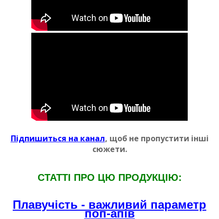
Пiдпишиться на канал
, щоб не пропустити iншi
сюжети.
СТАТТI ПРО ЦЮ ПРОДУКЦIЮ:
Плавучiсть - важливий параметр
поп-апiв