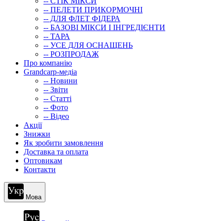
-- СТIК МIКСИ
-- ПЕЛЕТИ ПРИКОРМОЧНІ
-- ДЛЯ ФЛЕТ ФІДЕРА
-- БАЗОВІ МІКСИ І ІНГРЕДІЄНТИ
-- ТАРА
-- УСЕ ДЛЯ ОСНАЩЕНЬ
-- РОЗПРОДАЖ
Про компанію
Grandcarp-медіа
-- Новини
-- Звіти
-- Статті
-- Фото
-- Відео
Акції
Знижки
Як зробити замовлення
Доставка та оплата
Оптовикам
Контакти
Мова