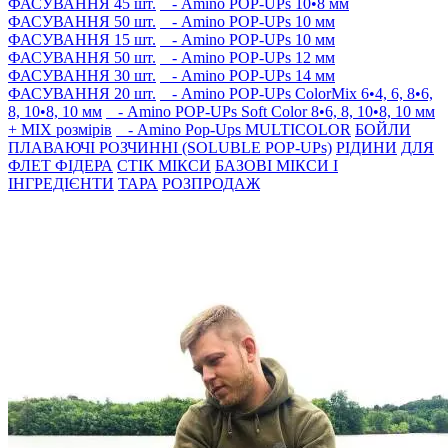
ФАСУВАННЯ 45 шт.
- Amino POP-UPs 10•8 мм
ФАСУВАННЯ 50 шт.
- Amino POP-UPs 10 мм
ФАСУВАННЯ 15 шт.
- Amino POP-UPs 10 мм
ФАСУВАННЯ 50 шт.
- Amino POP-UPs 12 мм
ФАСУВАННЯ 30 шт.
- Amino POP-UPs 14 мм
ФАСУВАННЯ 20 шт.
- Amino POP-UPs ColorMix 6•4, 6, 8•6,
8, 10•8, 10 мм
- Amino POP-UPs Soft Color 8•6, 8, 10•8, 10 мм
+ MIX розмірів
- Amino Pop-Ups MULTICOLOR
БОЙЛИ
ПЛАВАЮЧI РОЗЧИННI (SOLUBLE POP-UPs)
РIДИНИ
ДЛЯ
ФЛЕТ ФІДЕРА
СТIК МIКСИ
БАЗОВІ МІКСИ І
ІНГРЕДІЄНТИ
ТАРА
РОЗПРОДАЖ