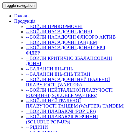
Toggle navigation
Головна
Продукція
-- БОЙЛИ ПРИКОРМОЧНI
-- БОЙЛИ НАСАДОЧНI ДОННI
-- БОЙЛИ НАСАДОЧНІ ФЛЮОРО АКТИВ
-- БОЙЛИ НАСАДОЧНІ ТАНДЕМ
-- БОЙЛИ НАСАДОЧНI ДОННI СЕРIÏ
ФIДЕР
-- БОЙЛИ КРИТИЧНО ЗБАЛАНСОВАНІ
ДОННІ
-- БАЛАНСИ ІНЬ-ЯНЬ
-- БАЛАНСИ ІНЬ-ЯНЬ ТИТАН
-- БОЙЛИ НАСАДОЧНI НЕЙТРАЛЬНОÏ
ПЛАВУЧОСТI (WAFTERs)
-- БОЙЛИ НЕЙТРАЛЬНОЇ ПЛАВУЧОСТІ
РОЗЧИННІ (SOLUBLE WAFTERs)
-- БОЙЛИ НЕЙТРАЛЬНОЇ
ПЛАВУЧОСТІ ТАНДЕМ (WAFTERs TANDEM)
-- БОЙЛИ ПЛАВАЮЧІ (POP-UPs)
-- БОЙЛИ ПЛАВАЮЧI РОЗЧИННI
(SOLUBLE POP-UPs)
-- РIДИНИ