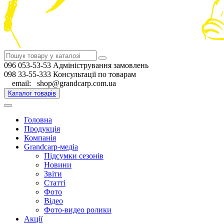
096 053-53-53 Адміністрування замовлень
098 33-55-333 Консультації по товарам
email: shop@grandcarp.com.ua
Каталог товарів
Головна
Продукція
Компанія
Grandcarp-медіа
Підсумки сезонів
Новини
Звіти
Статті
Фото
Відео
Фото-видео ролики
Акції