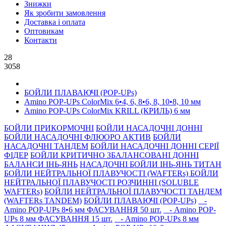
Знижки
Як зробити замовлення
Доставка і оплата
Оптовикам
Контакти
28
3058
БОЙЛИ ПЛАВАЮЧІ (POP-UPs)
Amino POP-UPs ColorMix 6•4, 6, 8•6, 8, 10•8, 10 мм
Amino POP-UPs ColorMix KRILL (КРИЛЬ) 6 мм
БОЙЛИ ПРИКОРМОЧНI
БОЙЛИ НАСАДОЧНI ДОННI
БОЙЛИ НАСАДОЧНІ ФЛЮОРО АКТИВ
БОЙЛИ
НАСАДОЧНІ ТАНДЕМ
БОЙЛИ НАСАДОЧНI ДОННI СЕРIÏ
ФIДЕР
БОЙЛИ КРИТИЧНО ЗБАЛАНСОВАНІ ДОННІ
БАЛАНСИ ІНЬ-ЯНЬ
НАСАДОЧНІ БОЙЛИ ІНЬ-ЯНЬ ТИТАН
БОЙЛИ НЕЙТРАЛЬНОÏ ПЛАВУЧОСТI (WAFTERs)
БОЙЛИ
НЕЙТРАЛЬНОЇ ПЛАВУЧОСТІ РОЗЧИННІ (SOLUBLE
WAFTERs)
БОЙЛИ НЕЙТРАЛЬНОЇ ПЛАВУЧОСТІ ТАНДЕМ
(WAFTERs TANDEM)
БОЙЛИ ПЛАВАЮЧІ (POP-UPs)
-
Amino POP-UPs 8•6 мм ФАСУВАННЯ 50 шт.
- Amino POP-
UPs 8 мм ФАСУВАННЯ 15 шт.
- Amino POP-UPs 8 мм