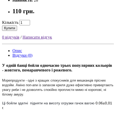
Наявність:
28
110 грн.
Кількість
Купити
0 відгуків
/
Написати відгук
Опис
Відгуки (0)
У одній банці бойли одночасно трьох популярних кольорів 
- жовтого, помаранчевого і рожевого.
Морепродукти - одні з кращих спокусників для мешканців прісних
водойм. Аміно поп-апи із запахом криля дуже ефективно привертають
увагу риби і не дозволять спокійно проплисти мимо ні коропові, ні
білому амуру.
Ці бойли здатні підняти на висоту огрузки гачок вагою
0.06±0,01
г.