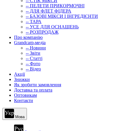
-- СТIК МIКСИ
-- ПЕЛЕТИ ПРИКОРМОЧНІ
-- ДЛЯ ФЛЕТ ФІДЕРА
-- БАЗОВІ МІКСИ І ІНГРЕДІЄНТИ
-- ТАРА
-- УСЕ ДЛЯ ОСНАЩЕНЬ
-- РОЗПРОДАЖ
Про компанію
Grandcarp-медіа
-- Новини
-- Звіти
-- Статті
-- Фото
-- Відео
Акції
Знижки
Як зробити замовлення
Доставка та оплата
Оптовикам
Контакти
Мова