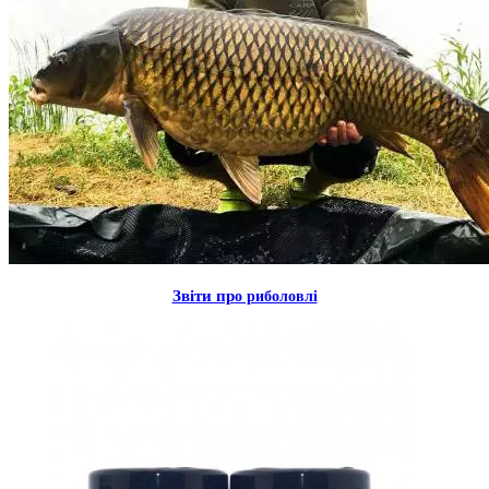
Звiти пр
о риболовлi