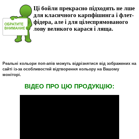
Ці бойли прекрасно підходять не лше
для класичного карпфiшинга і флет-
фiдера, але і для цілеспрямованого
лову великого карася і ляща.
Реальні кольори поп-апiв можуть відрізнятися від зображених на
сайті із-за особливостей відтворення кольору на Вашому
моніторі.
ВIДЕО ПРО ЦЮ ПРОДУКЦIЮ: