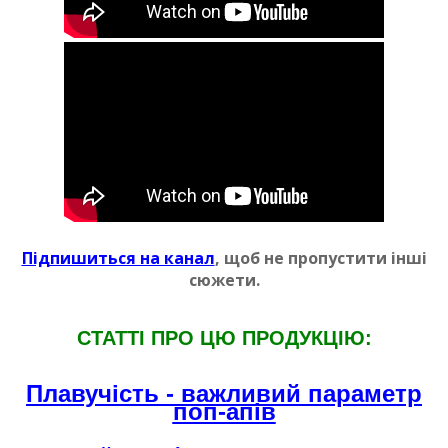
Пiдпишиться на канал
, щоб не пропустити iншi
сюжети.
СТАТТI ПРО ЦЮ ПРОДУКЦIЮ:
Плавучiсть - важливий параметр
поп-апiв