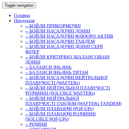
Toggle navigation
Головна
Продукція
-- БОЙЛИ ПРИКОРМОЧНI
-- БОЙЛИ НАСАДОЧНI ДОННI
-- БОЙЛИ НАСАДОЧНІ ФЛЮОРО АКТИВ
-- БОЙЛИ НАСАДОЧНІ ТАНДЕМ
-- БОЙЛИ НАСАДОЧНI ДОННI СЕРIÏ
ФIДЕР
-- БОЙЛИ КРИТИЧНО ЗБАЛАНСОВАНІ
ДОННІ
-- БАЛАНСИ ІНЬ-ЯНЬ
-- БАЛАНСИ ІНЬ-ЯНЬ ТИТАН
-- БОЙЛИ НАСАДОЧНI НЕЙТРАЛЬНОÏ
ПЛАВУЧОСТI (WAFTERs)
-- БОЙЛИ НЕЙТРАЛЬНОЇ ПЛАВУЧОСТІ
РОЗЧИННІ (SOLUBLE WAFTERs)
-- БОЙЛИ НЕЙТРАЛЬНОЇ
ПЛАВУЧОСТІ ТАНДЕМ (WAFTERs TANDEM)
-- БОЙЛИ ПЛАВАЮЧІ (POP-UPs)
-- БОЙЛИ ПЛАВАЮЧI РОЗЧИННI
(SOLUBLE POP-UPs)
-- РIДИНИ