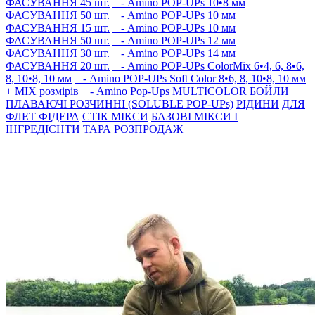
ФАСУВАННЯ 45 шт.
- Amino POP-UPs 10•8 мм
ФАСУВАННЯ 50 шт.
- Amino POP-UPs 10 мм
ФАСУВАННЯ 15 шт.
- Amino POP-UPs 10 мм
ФАСУВАННЯ 50 шт.
- Amino POP-UPs 12 мм
ФАСУВАННЯ 30 шт.
- Amino POP-UPs 14 мм
ФАСУВАННЯ 20 шт.
- Amino POP-UPs ColorMix 6•4, 6, 8•6,
8, 10•8, 10 мм
- Amino POP-UPs Soft Color 8•6, 8, 10•8, 10 мм
+ MIX розмірів
- Amino Pop-Ups MULTICOLOR
БОЙЛИ
ПЛАВАЮЧI РОЗЧИННI (SOLUBLE POP-UPs)
РIДИНИ
ДЛЯ
ФЛЕТ ФІДЕРА
СТIК МIКСИ
БАЗОВІ МІКСИ І
ІНГРЕДІЄНТИ
ТАРА
РОЗПРОДАЖ