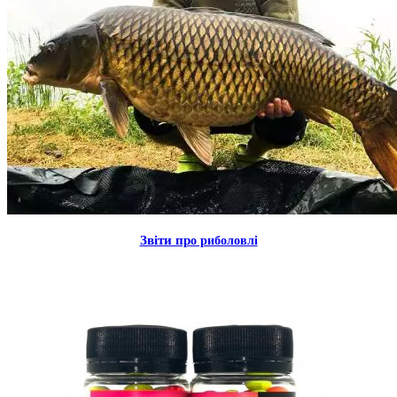
Звiти пр
о риболовлi