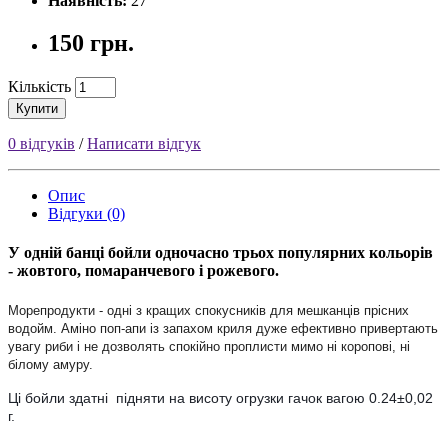
Наявність:
27
150 грн.
Кількість
Купити
0 відгуків
/
Написати відгук
Опис
Відгуки (0)
У одній банці бойли одночасно трьох популярних кольорів 
- жовтого, помаранчевого і рожевого.
Морепродукти - одні з кращих спокусників для мешканців прісних
водойм. Аміно поп-апи із запахом криля дуже ефективно привертають
увагу риби і не дозволять спокійно проплисти мимо ні коропові, ні
білому амуру.
Ці бойли здатні підняти на висоту огрузки гачок вагою 0.24±0,02
г.