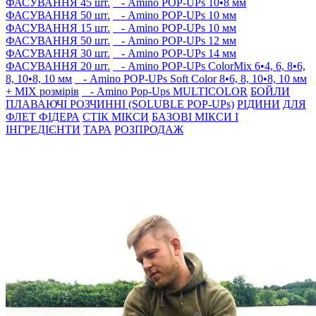
ФАСУВАННЯ 45 шт.
- Amino POP-UPs 10•8 мм
ФАСУВАННЯ 50 шт.
- Amino POP-UPs 10 мм
ФАСУВАННЯ 15 шт.
- Amino POP-UPs 10 мм
ФАСУВАННЯ 50 шт.
- Amino POP-UPs 12 мм
ФАСУВАННЯ 30 шт.
- Amino POP-UPs 14 мм
ФАСУВАННЯ 20 шт.
- Amino POP-UPs ColorMix 6•4, 6, 8•6,
8, 10•8, 10 мм
- Amino POP-UPs Soft Color 8•6, 8, 10•8, 10 мм
+ MIX розмірів
- Amino Pop-Ups MULTICOLOR
БОЙЛИ
ПЛАВАЮЧI РОЗЧИННI (SOLUBLE POP-UPs)
РIДИНИ
ДЛЯ
ФЛЕТ ФІДЕРА
СТIК МIКСИ
БАЗОВІ МІКСИ І
ІНГРЕДІЄНТИ
ТАРА
РОЗПРОДАЖ