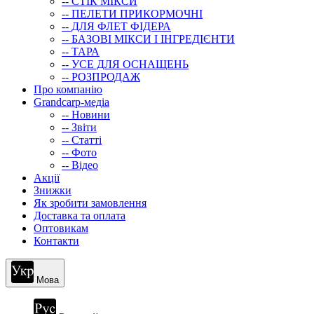
-- СТIК МIКСИ
-- ПЕЛЕТИ ПРИКОРМОЧНІ
-- ДЛЯ ФЛЕТ ФІДЕРА
-- БАЗОВІ МІКСИ І ІНГРЕДІЄНТИ
-- ТАРА
-- УСЕ ДЛЯ ОСНАЩЕНЬ
-- РОЗПРОДАЖ
Про компанію
Grandcarp-медіа
-- Новини
-- Звіти
-- Статті
-- Фото
-- Відео
Акції
Знижки
Як зробити замовлення
Доставка та оплата
Оптовикам
Контакти
Мова