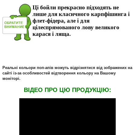
Ці бойли прекрасно підходять не
лише для класичного карпфiшинга і
флет-фiдера, але і для
цілеспрямованого лову великого
карася і ляща.
Реальні кольори поп-апiв можуть відрізнятися від зображених на
сайті із-за особливостей відтворення кольору на Вашому
моніторі.
ВIДЕО ПРО ЦЮ ПРОДУКЦIЮ: