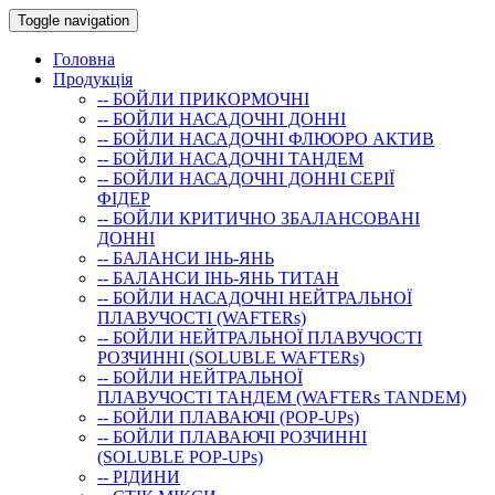
Toggle navigation
Головна
Продукція
-- БОЙЛИ ПРИКОРМОЧНI
-- БОЙЛИ НАСАДОЧНI ДОННI
-- БОЙЛИ НАСАДОЧНІ ФЛЮОРО АКТИВ
-- БОЙЛИ НАСАДОЧНІ ТАНДЕМ
-- БОЙЛИ НАСАДОЧНI ДОННI СЕРIÏ
ФIДЕР
-- БОЙЛИ КРИТИЧНО ЗБАЛАНСОВАНІ
ДОННІ
-- БАЛАНСИ ІНЬ-ЯНЬ
-- БАЛАНСИ ІНЬ-ЯНЬ ТИТАН
-- БОЙЛИ НАСАДОЧНI НЕЙТРАЛЬНОÏ
ПЛАВУЧОСТI (WAFTERs)
-- БОЙЛИ НЕЙТРАЛЬНОЇ ПЛАВУЧОСТІ
РОЗЧИННІ (SOLUBLE WAFTERs)
-- БОЙЛИ НЕЙТРАЛЬНОЇ
ПЛАВУЧОСТІ ТАНДЕМ (WAFTERs TANDEM)
-- БОЙЛИ ПЛАВАЮЧІ (POP-UPs)
-- БОЙЛИ ПЛАВАЮЧI РОЗЧИННI
(SOLUBLE POP-UPs)
-- РIДИНИ