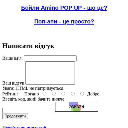
Бойли Amino POP UP - що це?
Поп-апи - це просто?
Написати відгук
Ваше ім’я:
Ваш відгук
Увага:
HTML не підтримується!
Рейтинг
Погано
Добре
Введіть код, який бачите нижче
Продовжити
Перейти до продукції