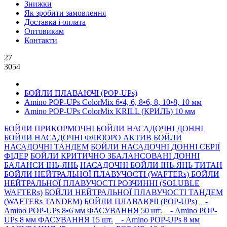
Знижки
Як зробити замовлення
Доставка і оплата
Оптовикам
Контакти
27
3054
БОЙЛИ ПЛАВАЮЧІ (POP-UPs)
Amino POP-UPs ColorMix 6•4, 6, 8•6, 8, 10•8, 10 мм
Amino POP-UPs ColorMix KRILL (КРИЛЬ) 10 мм
БОЙЛИ ПРИКОРМОЧНI
БОЙЛИ НАСАДОЧНI ДОННI
БОЙЛИ НАСАДОЧНІ ФЛЮОРО АКТИВ
БОЙЛИ
НАСАДОЧНІ ТАНДЕМ
БОЙЛИ НАСАДОЧНI ДОННI СЕРIÏ
ФIДЕР
БОЙЛИ КРИТИЧНО ЗБАЛАНСОВАНІ ДОННІ
БАЛАНСИ ІНЬ-ЯНЬ
НАСАДОЧНІ БОЙЛИ ІНЬ-ЯНЬ ТИТАН
БОЙЛИ НЕЙТРАЛЬНОÏ ПЛАВУЧОСТI (WAFTERs)
БОЙЛИ
НЕЙТРАЛЬНОЇ ПЛАВУЧОСТІ РОЗЧИННІ (SOLUBLE
WAFTERs)
БОЙЛИ НЕЙТРАЛЬНОЇ ПЛАВУЧОСТІ ТАНДЕМ
(WAFTERs TANDEM)
БОЙЛИ ПЛАВАЮЧІ (POP-UPs)
-
Amino POP-UPs 8•6 мм ФАСУВАННЯ 50 шт.
- Amino POP-
UPs 8 мм ФАСУВАННЯ 15 шт.
- Amino POP-UPs 8 мм