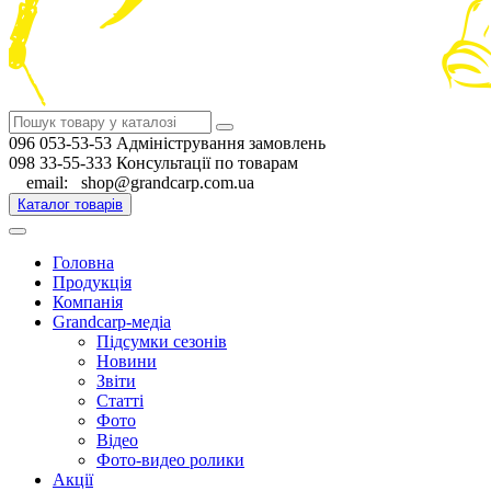
096 053-53-53 Адміністрування замовлень
098 33-55-333 Консультації по товарам
email: shop@grandcarp.com.ua
Каталог товарів
Головна
Продукція
Компанія
Grandcarp-медіа
Підсумки сезонів
Новини
Звіти
Статті
Фото
Відео
Фото-видео ролики
Акції