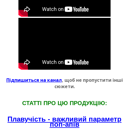
Пiдпишиться на канал
, щоб не пропустити iншi
сюжети.
СТАТТI ПРО ЦЮ ПРОДУКЦIЮ:
Плавучiсть - важливий параметр
поп-апiв