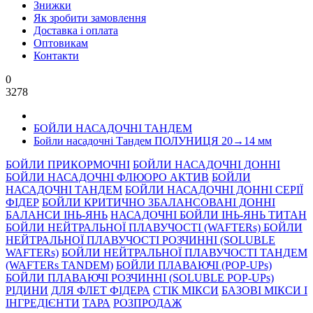
Знижки
Як зробити замовлення
Доставка і оплата
Оптовикам
Контакти
0
3278
БОЙЛИ НАСАДОЧНІ ТАНДЕМ
Бойли насадочні Тандем ПОЛУНИЦЯ 20→14 мм
БОЙЛИ ПРИКОРМОЧНI
БОЙЛИ НАСАДОЧНI ДОННI
БОЙЛИ НАСАДОЧНІ ФЛЮОРО АКТИВ
БОЙЛИ
НАСАДОЧНІ ТАНДЕМ
БОЙЛИ НАСАДОЧНI ДОННI СЕРIÏ
ФIДЕР
БОЙЛИ КРИТИЧНО ЗБАЛАНСОВАНІ ДОННІ
БАЛАНСИ ІНЬ-ЯНЬ
НАСАДОЧНІ БОЙЛИ ІНЬ-ЯНЬ ТИТАН
БОЙЛИ НЕЙТРАЛЬНОÏ ПЛАВУЧОСТI (WAFTERs)
БОЙЛИ
НЕЙТРАЛЬНОЇ ПЛАВУЧОСТІ РОЗЧИННІ (SOLUBLE
WAFTERs)
БОЙЛИ НЕЙТРАЛЬНОЇ ПЛАВУЧОСТІ ТАНДЕМ
(WAFTERs TANDEM)
БОЙЛИ ПЛАВАЮЧІ (POP-UPs)
БОЙЛИ ПЛАВАЮЧI РОЗЧИННI (SOLUBLE POP-UPs)
РIДИНИ
ДЛЯ ФЛЕТ ФІДЕРА
СТIК МIКСИ
БАЗОВІ МІКСИ І
ІНГРЕДІЄНТИ
ТАРА
РОЗПРОДАЖ