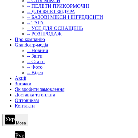
-- СТIК МIКСИ
-- ПЕЛЕТИ ПРИКОРМОЧНІ
-- ДЛЯ ФЛЕТ ФІДЕРА
-- БАЗОВІ МІКСИ І ІНГРЕДІЄНТИ
-- ТАРА
-- УСЕ ДЛЯ ОСНАЩЕНЬ
-- РОЗПРОДАЖ
Про компанію
Grandcarp-медіа
-- Новини
-- Звіти
-- Статті
-- Фото
-- Відео
Акції
Знижки
Як зробити замовлення
Доставка та оплата
Оптовикам
Контакти
Мова