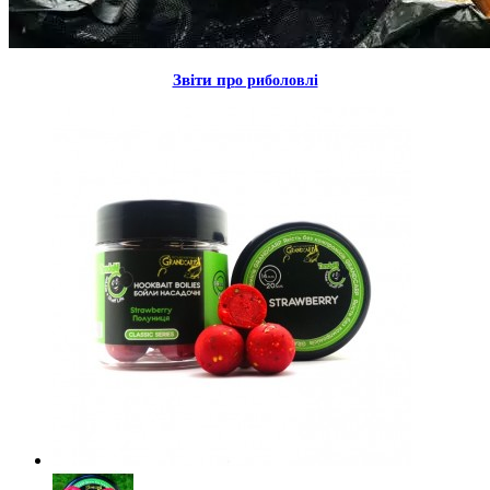
Звiти пр
о риболовлi