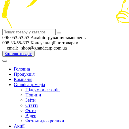
096 053-53-53 Адміністрування замовлень
098 33-55-333 Консультації по товарам
email: shop@grandcarp.com.ua
Каталог товарів
Головна
Продукція
Компанія
Grandcarp-медіа
Підсумки сезонів
Новини
Звіти
Статті
Фото
Відео
Фото-видео ролики
Акції