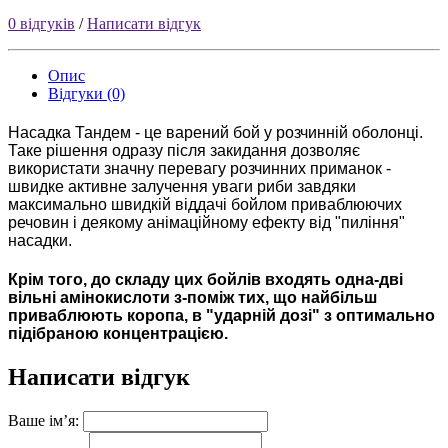
0 відгуків
/
Написати відгук
Опис
Відгуки (0)
Насадка Тандем - це варений бой у розчинній оболонці.
Таке рішення одразу після закидання дозволяє
використати значну перевагу розчинних приманок -
швидке активне залучення уваги риби завдяки
максимально швидкій віддачі
бойлом
приваблюючих
речовин і деякому анімаційному ефекту від "
пиління
"
насадки.
Крім того, до складу цих бойлів входять одна-дв
i
вільні амінокислоти з-поміж тих, що найбільш
приваблюють коропа, в "ударній дозі" з оптимально
підібраною концентрацією.
Написати відгук
Ваше ім’я: