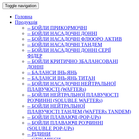
Toggle navigation
Головна
Продукція
-- БОЙЛИ ПРИКОРМОЧНI
-- БОЙЛИ НАСАДОЧНI ДОННI
-- БОЙЛИ НАСАДОЧНІ ФЛЮОРО АКТИВ
-- БОЙЛИ НАСАДОЧНІ ТАНДЕМ
-- БОЙЛИ НАСАДОЧНI ДОННI СЕРIÏ
ФIДЕР
-- БОЙЛИ КРИТИЧНО ЗБАЛАНСОВАНІ
ДОННІ
-- БАЛАНСИ ІНЬ-ЯНЬ
-- БАЛАНСИ ІНЬ-ЯНЬ ТИТАН
-- БОЙЛИ НАСАДОЧНI НЕЙТРАЛЬНОÏ
ПЛАВУЧОСТI (WAFTERs)
-- БОЙЛИ НЕЙТРАЛЬНОЇ ПЛАВУЧОСТІ
РОЗЧИННІ (SOLUBLE WAFTERs)
-- БОЙЛИ НЕЙТРАЛЬНОЇ
ПЛАВУЧОСТІ ТАНДЕМ (WAFTERs TANDEM)
-- БОЙЛИ ПЛАВАЮЧІ (POP-UPs)
-- БОЙЛИ ПЛАВАЮЧI РОЗЧИННI
(SOLUBLE POP-UPs)
-- РIДИНИ