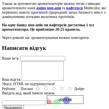
Також за допомогою ароматизаторів можна легко і швидко
ароматизувати наші
аміно поп-апи
та
вафтерси
Multicolor, які
первинно мають приємний природний запах базового міксу з
домінуючими нотками молочних протеїнів.
На одну банку поп-апів чи вафтерсів достатньо 1 мл
ароматизатора. Це приблизно 20-25 крапель.
Через деякий час ароматизування можно повторити.
Написати відгук
Ваше ім’я:
Ваш відгук
Увага:
HTML не підтримується!
Рейтинг
Погано
Добре
Введіть код, який бачите нижче
Продовжити