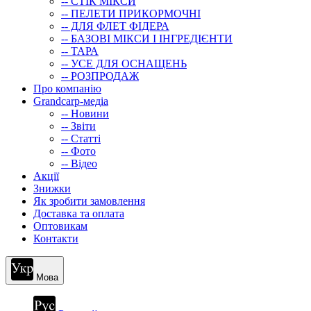
-- СТIК МIКСИ
-- ПЕЛЕТИ ПРИКОРМОЧНІ
-- ДЛЯ ФЛЕТ ФІДЕРА
-- БАЗОВІ МІКСИ І ІНГРЕДІЄНТИ
-- ТАРА
-- УСЕ ДЛЯ ОСНАЩЕНЬ
-- РОЗПРОДАЖ
Про компанію
Grandcarp-медіа
-- Новини
-- Звіти
-- Статті
-- Фото
-- Відео
Акції
Знижки
Як зробити замовлення
Доставка та оплата
Оптовикам
Контакти
Мова