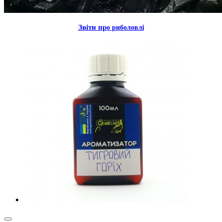
Звiти пр
о риболовлi