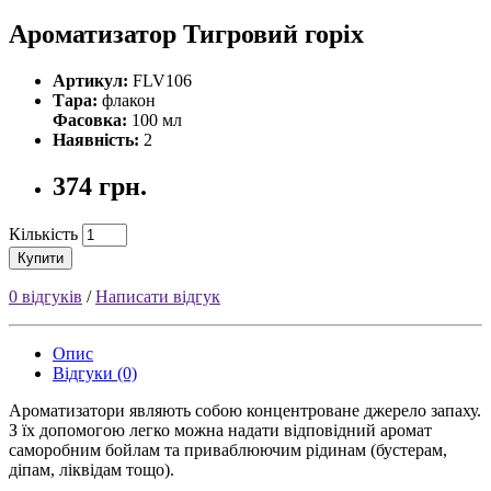
Ароматизатор Тигровий горіх
Артикул:
FLV106
Тара:
флакон
Фасовка:
100 мл
Наявність:
2
374 грн.
Кількість
Купити
0 відгуків
/
Написати відгук
Опис
Відгуки (0)
Ароматизатори являють собою концентроване джерело запаху.
З їх допомогою легко можна надати відповідний аромат
саморобним бойлам та приваблюючим рідинам (бустерам,
діпам, ліквідам тощо).