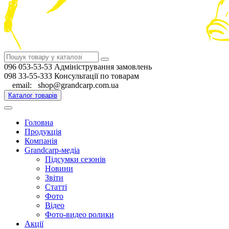
096 053-53-53 Адміністрування замовлень
098 33-55-333 Консультації по товарам
email: shop@grandcarp.com.ua
Каталог товарів
Головна
Продукція
Компанія
Grandcarp-медіа
Підсумки сезонів
Новини
Звіти
Статті
Фото
Відео
Фото-видео ролики
Акції