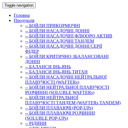
Toggle navigation
Головна
Продукція
-- БОЙЛИ ПРИКОРМОЧНI
-- БОЙЛИ НАСАДОЧНI ДОННI
-- БОЙЛИ НАСАДОЧНІ ФЛЮОРО АКТИВ
-- БОЙЛИ НАСАДОЧНІ ТАНДЕМ
-- БОЙЛИ НАСАДОЧНI ДОННI СЕРIÏ
ФIДЕР
-- БОЙЛИ КРИТИЧНО ЗБАЛАНСОВАНІ
ДОННІ
-- БАЛАНСИ ІНЬ-ЯНЬ
-- БАЛАНСИ ІНЬ-ЯНЬ ТИТАН
-- БОЙЛИ НАСАДОЧНI НЕЙТРАЛЬНОÏ
ПЛАВУЧОСТI (WAFTERs)
-- БОЙЛИ НЕЙТРАЛЬНОЇ ПЛАВУЧОСТІ
РОЗЧИННІ (SOLUBLE WAFTERs)
-- БОЙЛИ НЕЙТРАЛЬНОЇ
ПЛАВУЧОСТІ ТАНДЕМ (WAFTERs TANDEM)
-- БОЙЛИ ПЛАВАЮЧІ (POP-UPs)
-- БОЙЛИ ПЛАВАЮЧI РОЗЧИННI
(SOLUBLE POP-UPs)
-- РIДИНИ