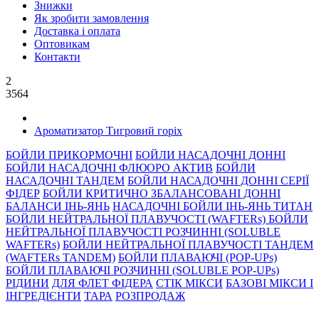
Знижки
Як зробити замовлення
Доставка і оплата
Оптовикам
Контакти
2
3564
Ароматизатор Тигровий горіх
БОЙЛИ ПРИКОРМОЧНI
БОЙЛИ НАСАДОЧНI ДОННI
БОЙЛИ НАСАДОЧНІ ФЛЮОРО АКТИВ
БОЙЛИ
НАСАДОЧНІ ТАНДЕМ
БОЙЛИ НАСАДОЧНI ДОННI СЕРIÏ
ФIДЕР
БОЙЛИ КРИТИЧНО ЗБАЛАНСОВАНІ ДОННІ
БАЛАНСИ ІНЬ-ЯНЬ
НАСАДОЧНІ БОЙЛИ ІНЬ-ЯНЬ ТИТАН
БОЙЛИ НЕЙТРАЛЬНОÏ ПЛАВУЧОСТI (WAFTERs)
БОЙЛИ
НЕЙТРАЛЬНОЇ ПЛАВУЧОСТІ РОЗЧИННІ (SOLUBLE
WAFTERs)
БОЙЛИ НЕЙТРАЛЬНОЇ ПЛАВУЧОСТІ ТАНДЕМ
(WAFTERs TANDEM)
БОЙЛИ ПЛАВАЮЧІ (POP-UPs)
БОЙЛИ ПЛАВАЮЧI РОЗЧИННI (SOLUBLE POP-UPs)
РIДИНИ
ДЛЯ ФЛЕТ ФІДЕРА
СТIК МIКСИ
БАЗОВІ МІКСИ І
ІНГРЕДІЄНТИ
ТАРА
РОЗПРОДАЖ