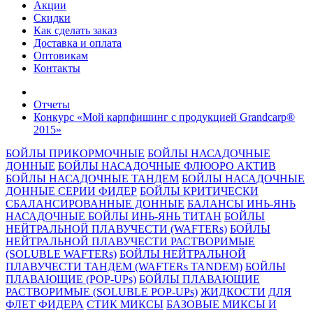
Акции
Скидки
Как сделать заказ
Доставка и оплата
Оптовикам
Контакты
Отчеты
Конкурс «Мой карпфишинг с продукцией Grandcarp®
2015»
БОЙЛЫ ПРИКОРМОЧНЫЕ
БОЙЛЫ НАСАДОЧНЫЕ
ДОННЫЕ
БОЙЛЫ НАСАДОЧНЫЕ ФЛЮОРО АКТИВ
БОЙЛЫ НАСАДОЧНЫЕ ТАНДЕМ
БОЙЛЫ НАСАДОЧНЫЕ
ДОННЫЕ СЕРИИ ФИДЕР
БОЙЛЫ КРИТИЧЕСКИ
СБАЛАНСИРОВАННЫЕ ДОННЫЕ
БАЛАНСЫ ИНЬ-ЯНЬ
НАСАДОЧНЫЕ БОЙЛЫ ИНЬ-ЯНЬ ТИТАН
БОЙЛЫ
НЕЙТРАЛЬНОЙ ПЛАВУЧЕСТИ (WAFTERs)
БОЙЛЫ
НЕЙТРАЛЬНОЙ ПЛАВУЧЕСТИ РАСТВОРИМЫЕ
(SOLUBLE WAFTERs)
БОЙЛЫ НЕЙТРАЛЬНОЙ
ПЛАВУЧЕСТИ ТАНДЕМ (WAFTERs TANDEM)
БОЙЛЫ
ПЛАВАЮЩИЕ (POP-UPs)
БОЙЛЫ ПЛАВАЮЩИЕ
РАСТВОРИМЫЕ (SOLUBLE POP-UPs)
ЖИДКОСТИ
ДЛЯ
ФЛЕТ ФИДЕРА
СТИК МИКСЫ
БАЗОВЫЕ МИКСЫ И