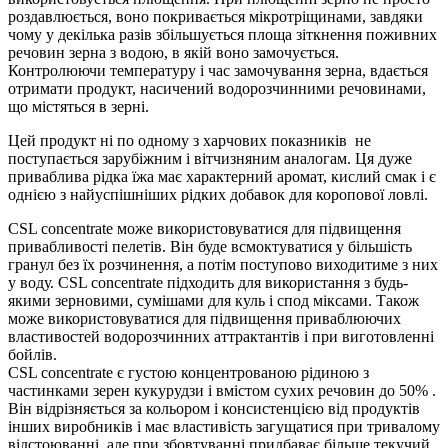
роздавлюється, воно покривається мікротріщинами, завдяки
чому у декілька разів збільшується площа зіткнення поживних
речовин зерна з водою, в якій воно замочується.
Контролюючи температуру і час замочування зерна, вдається
отримати продукт, насичений водорозчинними речовинами,
що містяться в зерні.
Цей продукт ні по одному з харчових показників не
поступається зарубіжним і вітчизняним аналогам. Ця дуже
приваблива рідка їжа має характерний аромат, кислий смак і є
однією з найуспішніших рідких добавок для коропової ловлі.
CSL concentrate може використовуватися для підвищення
привабливості пелетiв. Він буде всмоктуватися у більшість
гранул без їх розчинення, а потім поступово виходитиме з них
у воду. CSL concentrate підходить для використання з будь-
якими зерновими, сумішами для куль і спод міксами. Також
може використовуватися для підвищення приваблюючих
властивостей водорозчинних аттрактантів і при виготовленні
бойлiв.
CSL concentrate є густою концентрованою рідиною з
частинками зерен кукурудзи і вмістом сухих речовин до 50% .
Він відрізняється за кольором і консистенцією від продуктів
інших виробників і має властивість загущатися при тривалому
відстоюванні, але при збовтуванні придбаває більше текучий