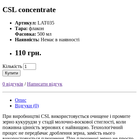
CSL concentrate
Артикул:
LAT035
Тара:
флакон
Фасовка:
500 мл
Наявність:
Немає в наявності
110 грн.
Кількість
Купити
0 відгуків
/
Написати відгук
Опис
Відгуки (0)
При виробництві CSL використовується очищене і промите
зерно кукурудзи у стадії молочно-воскової стиглості, коли
поживна цінність зернових є найвищою. Технологічний
процес не передбачає дроблення зерна, замість нього
використовується плющення. При плющенні зерно не просто