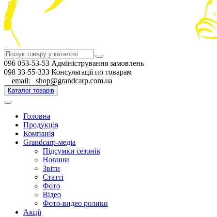
096 053-53-53 Адміністрування замовлень
098 33-55-333 Консультації по товарам
email: shop@grandcarp.com.ua
Каталог товарів
Головна
Продукція
Компанія
Grandcarp-медіа
Підсумки сезонів
Новини
Звіти
Статті
Фото
Відео
Фото-видео ролики
Акції