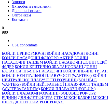
Знижки
Як зробити замовлення
Доставка і оплата
Оптовикам
Контакти
0
980
CSL concentrate
БОЙЛИ ПРИКОРМОЧНI
БОЙЛИ НАСАДОЧНI ДОННI
БОЙЛИ НАСАДОЧНІ ФЛЮОРО АКТИВ
БОЙЛИ
НАСАДОЧНІ ТАНДЕМ
БОЙЛИ НАСАДОЧНI ДОННI СЕРIÏ
ФIДЕР
БОЙЛИ КРИТИЧНО ЗБАЛАНСОВАНІ ДОННІ
БАЛАНСИ ІНЬ-ЯНЬ
НАСАДОЧНІ БОЙЛИ ІНЬ-ЯНЬ ТИТАН
БОЙЛИ НЕЙТРАЛЬНОÏ ПЛАВУЧОСТI (WAFTERs)
БОЙЛИ
НЕЙТРАЛЬНОЇ ПЛАВУЧОСТІ РОЗЧИННІ (SOLUBLE
WAFTERs)
БОЙЛИ НЕЙТРАЛЬНОЇ ПЛАВУЧОСТІ ТАНДЕМ
(WAFTERs TANDEM)
БОЙЛИ ПЛАВАЮЧІ (POP-UPs)
БОЙЛИ ПЛАВАЮЧI РОЗЧИННI (SOLUBLE POP-UPs)
РIДИНИ
ДЛЯ ФЛЕТ ФІДЕРА
СТIК МIКСИ
БАЗОВІ МІКСИ І
ІНГРЕДІЄНТИ
ТАРА
РОЗПРОДАЖ