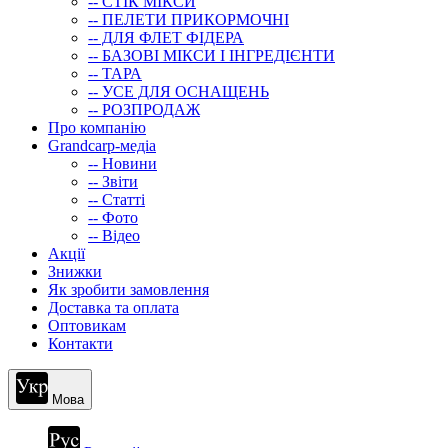
-- СТIК МIКСИ
-- ПЕЛЕТИ ПРИКОРМОЧНІ
-- ДЛЯ ФЛЕТ ФІДЕРА
-- БАЗОВІ МІКСИ І ІНГРЕДІЄНТИ
-- ТАРА
-- УСЕ ДЛЯ ОСНАЩЕНЬ
-- РОЗПРОДАЖ
Про компанію
Grandcarp-медіа
-- Новини
-- Звіти
-- Статті
-- Фото
-- Відео
Акції
Знижки
Як зробити замовлення
Доставка та оплата
Оптовикам
Контакти
Мова