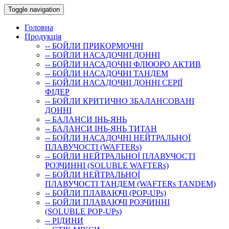
Toggle navigation
Головна
Продукція
-- БОЙЛИ ПРИКОРМОЧНI
-- БОЙЛИ НАСАДОЧНI ДОННI
-- БОЙЛИ НАСАДОЧНІ ФЛЮОРО АКТИВ
-- БОЙЛИ НАСАДОЧНІ ТАНДЕМ
-- БОЙЛИ НАСАДОЧНI ДОННI СЕРIÏ
ФIДЕР
-- БОЙЛИ КРИТИЧНО ЗБАЛАНСОВАНІ
ДОННІ
-- БАЛАНСИ ІНЬ-ЯНЬ
-- БАЛАНСИ ІНЬ-ЯНЬ ТИТАН
-- БОЙЛИ НАСАДОЧНI НЕЙТРАЛЬНОÏ
ПЛАВУЧОСТI (WAFTERs)
-- БОЙЛИ НЕЙТРАЛЬНОЇ ПЛАВУЧОСТІ
РОЗЧИННІ (SOLUBLE WAFTERs)
-- БОЙЛИ НЕЙТРАЛЬНОЇ
ПЛАВУЧОСТІ ТАНДЕМ (WAFTERs TANDEM)
-- БОЙЛИ ПЛАВАЮЧІ (POP-UPs)
-- БОЙЛИ ПЛАВАЮЧI РОЗЧИННI
(SOLUBLE POP-UPs)
-- РIДИНИ