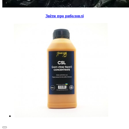
Звiти пр
о риболовлi