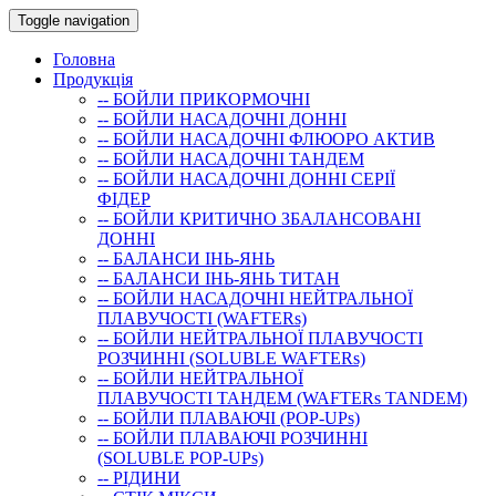
Toggle navigation
Головна
Продукція
-- БОЙЛИ ПРИКОРМОЧНI
-- БОЙЛИ НАСАДОЧНI ДОННI
-- БОЙЛИ НАСАДОЧНІ ФЛЮОРО АКТИВ
-- БОЙЛИ НАСАДОЧНІ ТАНДЕМ
-- БОЙЛИ НАСАДОЧНI ДОННI СЕРIÏ
ФIДЕР
-- БОЙЛИ КРИТИЧНО ЗБАЛАНСОВАНІ
ДОННІ
-- БАЛАНСИ ІНЬ-ЯНЬ
-- БАЛАНСИ ІНЬ-ЯНЬ ТИТАН
-- БОЙЛИ НАСАДОЧНI НЕЙТРАЛЬНОÏ
ПЛАВУЧОСТI (WAFTERs)
-- БОЙЛИ НЕЙТРАЛЬНОЇ ПЛАВУЧОСТІ
РОЗЧИННІ (SOLUBLE WAFTERs)
-- БОЙЛИ НЕЙТРАЛЬНОЇ
ПЛАВУЧОСТІ ТАНДЕМ (WAFTERs TANDEM)
-- БОЙЛИ ПЛАВАЮЧІ (POP-UPs)
-- БОЙЛИ ПЛАВАЮЧI РОЗЧИННI
(SOLUBLE POP-UPs)
-- РIДИНИ