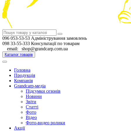
096 053-53-53 Адміністрування замовлень
098 33-55-333 Консультації по товарам
email: shop@grandcarp.com.ua
Каталог товарів
Головна
Продукція
Компанія
Grandcarp-медіа
Підсумки сезонів
Новини
Звіти
Статті
Фото
Відео
Фото-видео ролики
Акції