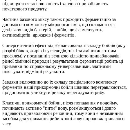
підвищується засвоюваність і харчова привабливість
початкового продукту.
Частина базового міксу також проходить ферментацію за
допомогою комплексу мікроорганізмів, що складається з
декількох видів бактерій, грибів, що ферментують,
актиноміцетів, дріжджів і ферментів.
Синергетичний ефект від збалансованості складу бойлiв (як у
розрізі білків, жирів і вуглеводів, так і за амінокислотним
профілем) у поєднанні з великою кількістю приваблювачiв
різної хімічної природи і результатами ферментації робить ці
приманки по-справжньому універсальними, здатними
показувати відмінні результати.
Завдяки включенню до їх складу спеціального комплексу
ферментів наші прикормочні бойли швидко перетравлюються,
що допомагає уникнути ризику перегодувати рибу.
Класичні прикормочні бойли, пiсля попадання у водойму,
починають активно "пити" воду, розм'якшуються і довго
виділяють приваблюючи речовини, тому вони є незамінним
засобом для утримання риби в зоні лову впродовж тривалого
часу.