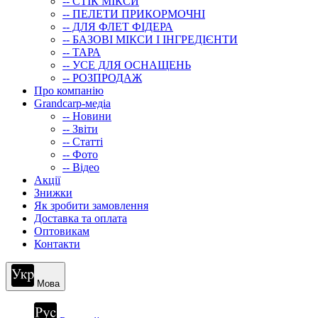
-- СТIК МIКСИ
-- ПЕЛЕТИ ПРИКОРМОЧНІ
-- ДЛЯ ФЛЕТ ФІДЕРА
-- БАЗОВІ МІКСИ І ІНГРЕДІЄНТИ
-- ТАРА
-- УСЕ ДЛЯ ОСНАЩЕНЬ
-- РОЗПРОДАЖ
Про компанію
Grandcarp-медіа
-- Новини
-- Звіти
-- Статті
-- Фото
-- Відео
Акції
Знижки
Як зробити замовлення
Доставка та оплата
Оптовикам
Контакти
Мова