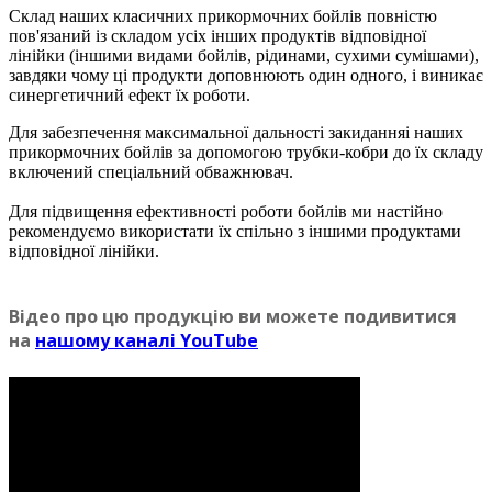
Склад наших класичних прикормочних бойлiв повністю
пов'язаний із складом усіх інших продуктів відповідної
лінійки (іншими видами бойлiв, рідинами, сухими сумішами),
завдяки чому ці продукти доповнюють один одного, і виникає
синергетичний ефект їх роботи.
Для забезпечення максимальної дальності закиданняі наших
прикормочних бойлiв за допомогою трубки-кобри до їх складу
включений спеціальний обважнювач.
Для підвищення ефективності роботи бойлiв ми настійно
рекомендуємо використати їх спільно з іншими продуктами
відповідної лінійки.
Вiдео про цю продукцiю ви можете подивитися
на
нашому каналi YouTube