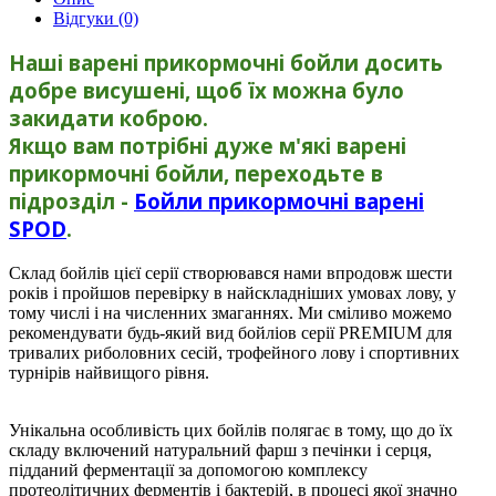
Відгуки (0)
Наші варені прикормочні бойли досить
добре висушені, щоб їх можна було
закидати коброю.
Якщо вам потрібні дуже м'які варені
прикормочні бойли, переходьте в
підрозділ -
Бойли прикормочні варені
SPOD
.
Склад бойлiв цієї серії створювався нами впродовж шести
років і пройшов перевірку в найскладніших умовах лову, у
тому числі і на численних змаганнях. Ми сміливо можемо
рекомендувати будь-який вид бойлiов серії PREMIUM для
тривалих риболовних сесій, трофейного лову і спортивних
турнірів найвищого рівня.
Унікальна особливість цих бойлiв полягає в тому, що до їх
складу включений натуральний фарш з печiнки і серця,
підданий ферментації за допомогою комплексу
протеолітичних ферментів і бактерій, в процесі якої значно