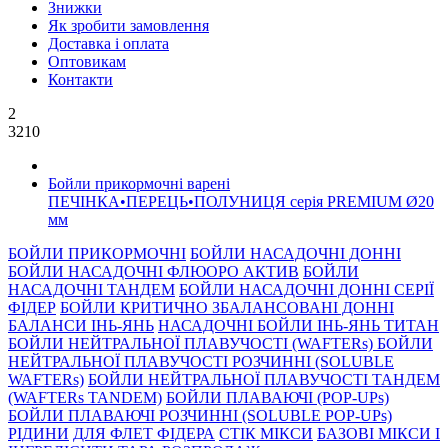
Знижки
Як зробити замовлення
Доставка і оплата
Оптовикам
Контакти
2
3210
Бойли прикормочнi варенi
ПЕЧIНКА•ПЕРЕЦЬ•ПОЛУНИЦЯ серiя PREMIUM Ø20
мм
БОЙЛИ ПРИКОРМОЧНI
БОЙЛИ НАСАДОЧНI ДОННI
БОЙЛИ НАСАДОЧНІ ФЛЮОРО АКТИВ
БОЙЛИ
НАСАДОЧНІ ТАНДЕМ
БОЙЛИ НАСАДОЧНI ДОННI СЕРIÏ
ФIДЕР
БОЙЛИ КРИТИЧНО ЗБАЛАНСОВАНІ ДОННІ
БАЛАНСИ ІНЬ-ЯНЬ
НАСАДОЧНІ БОЙЛИ ІНЬ-ЯНЬ ТИТАН
БОЙЛИ НЕЙТРАЛЬНОÏ ПЛАВУЧОСТI (WAFTERs)
БОЙЛИ
НЕЙТРАЛЬНОЇ ПЛАВУЧОСТІ РОЗЧИННІ (SOLUBLE
WAFTERs)
БОЙЛИ НЕЙТРАЛЬНОЇ ПЛАВУЧОСТІ ТАНДЕМ
(WAFTERs TANDEM)
БОЙЛИ ПЛАВАЮЧІ (POP-UPs)
БОЙЛИ ПЛАВАЮЧI РОЗЧИННI (SOLUBLE POP-UPs)
РIДИНИ
ДЛЯ ФЛЕТ ФІДЕРА
СТIК МIКСИ
БАЗОВІ МІКСИ І