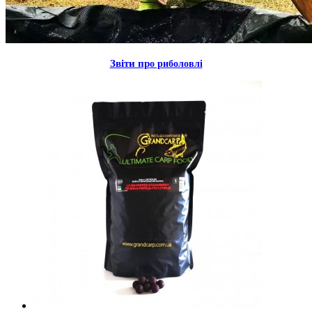
Звiти пр
о риболовлi