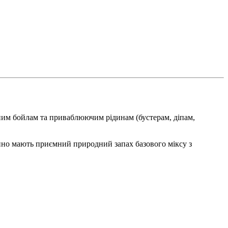
ним бойлам та приваблюючим рідинам (бустерам, діпам,
инно мають приємний природний запах базового міксу з