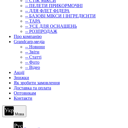
-- СТIК МIКСИ
-- ПЕЛЕТИ ПРИКОРМОЧНІ
-- ДЛЯ ФЛЕТ ФІДЕРА
-- БАЗОВІ МІКСИ І ІНГРЕДІЄНТИ
-- ТАРА
-- УСЕ ДЛЯ ОСНАЩЕНЬ
-- РОЗПРОДАЖ
Про компанію
Grandcarp-медіа
-- Новини
-- Звіти
-- Статті
-- Фото
-- Відео
Акції
Знижки
Як зробити замовлення
Доставка та оплата
Оптовикам
Контакти
Мова