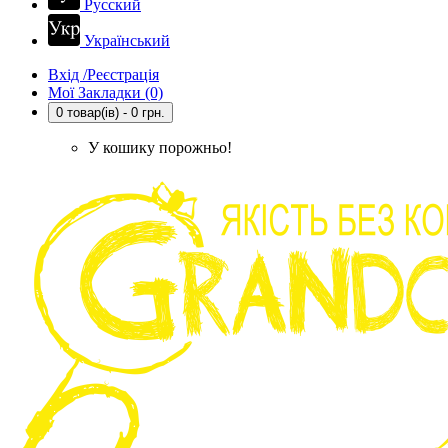
Русский
Український
Вхід /Реєстрація
Мої Закладки (0)
0 товар(ів) - 0 грн.
У кошику порожньо!