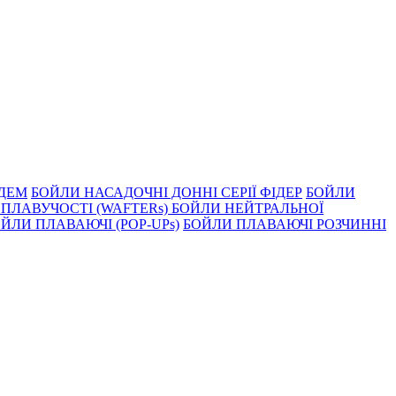
НДЕМ
БОЙЛИ НАСАДОЧНI ДОННI СЕРIÏ ФIДЕР
БОЙЛИ
ПЛАВУЧОСТI (WAFTERs)
БОЙЛИ НЕЙТРАЛЬНОЇ
ЙЛИ ПЛАВАЮЧІ (POP-UPs)
БОЙЛИ ПЛАВАЮЧI РОЗЧИННI