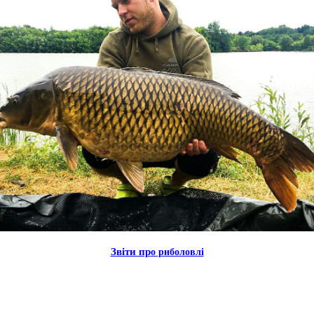
Звiти пр
о риболовлi