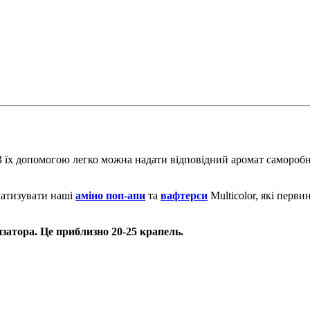
З їх допомогою легко можна надати відповідний аромат самороб
матизувати наші
аміно поп-апи
та
вафтерси
Multicolor, які перв
затора. Це приблизно 20-25 крапель.