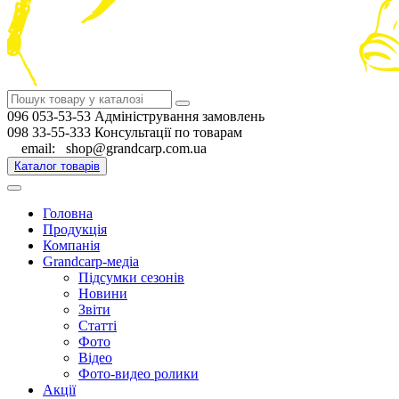
096 053-53-53 Адміністрування замовлень
098 33-55-333 Консультації по товарам
email: shop@grandcarp.com.ua
Каталог товарів
Головна
Продукція
Компанія
Grandcarp-медіа
Підсумки сезонів
Новини
Звіти
Статті
Фото
Відео
Фото-видео ролики
Акції