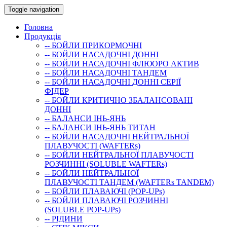
Toggle navigation
Головна
Продукція
-- БОЙЛИ ПРИКОРМОЧНI
-- БОЙЛИ НАСАДОЧНI ДОННI
-- БОЙЛИ НАСАДОЧНІ ФЛЮОРО АКТИВ
-- БОЙЛИ НАСАДОЧНІ ТАНДЕМ
-- БОЙЛИ НАСАДОЧНI ДОННI СЕРIÏ
ФIДЕР
-- БОЙЛИ КРИТИЧНО ЗБАЛАНСОВАНІ
ДОННІ
-- БАЛАНСИ ІНЬ-ЯНЬ
-- БАЛАНСИ ІНЬ-ЯНЬ ТИТАН
-- БОЙЛИ НАСАДОЧНI НЕЙТРАЛЬНОÏ
ПЛАВУЧОСТI (WAFTERs)
-- БОЙЛИ НЕЙТРАЛЬНОЇ ПЛАВУЧОСТІ
РОЗЧИННІ (SOLUBLE WAFTERs)
-- БОЙЛИ НЕЙТРАЛЬНОЇ
ПЛАВУЧОСТІ ТАНДЕМ (WAFTERs TANDEM)
-- БОЙЛИ ПЛАВАЮЧІ (POP-UPs)
-- БОЙЛИ ПЛАВАЮЧI РОЗЧИННI
(SOLUBLE POP-UPs)
-- РIДИНИ