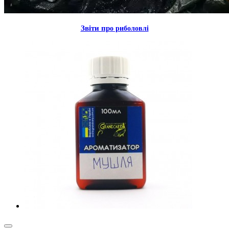
Звiти пр
о риболовлi