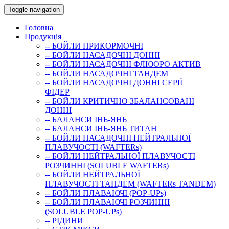
Toggle navigation
Головна
Продукція
-- БОЙЛИ ПРИКОРМОЧНI
-- БОЙЛИ НАСАДОЧНI ДОННI
-- БОЙЛИ НАСАДОЧНІ ФЛЮОРО АКТИВ
-- БОЙЛИ НАСАДОЧНІ ТАНДЕМ
-- БОЙЛИ НАСАДОЧНI ДОННI СЕРIÏ
ФIДЕР
-- БОЙЛИ КРИТИЧНО ЗБАЛАНСОВАНІ
ДОННІ
-- БАЛАНСИ ІНЬ-ЯНЬ
-- БАЛАНСИ ІНЬ-ЯНЬ ТИТАН
-- БОЙЛИ НАСАДОЧНI НЕЙТРАЛЬНОÏ
ПЛАВУЧОСТI (WAFTERs)
-- БОЙЛИ НЕЙТРАЛЬНОЇ ПЛАВУЧОСТІ
РОЗЧИННІ (SOLUBLE WAFTERs)
-- БОЙЛИ НЕЙТРАЛЬНОЇ
ПЛАВУЧОСТІ ТАНДЕМ (WAFTERs TANDEM)
-- БОЙЛИ ПЛАВАЮЧІ (POP-UPs)
-- БОЙЛИ ПЛАВАЮЧI РОЗЧИННI
(SOLUBLE POP-UPs)
-- РIДИНИ