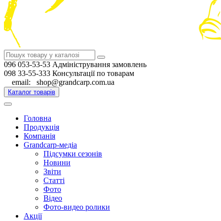
096 053-53-53 Адміністрування замовлень
098 33-55-333 Консультації по товарам
email: shop@grandcarp.com.ua
Каталог товарів
Головна
Продукція
Компанія
Grandcarp-медіа
Підсумки сезонів
Новини
Звіти
Статті
Фото
Відео
Фото-видео ролики
Акції