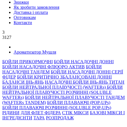
Знижки
Як зробити замовлення
Доставка і оплата
Оптовикам
Контакти
3
3127
Ароматизатор Мушля
БОЙЛИ ПРИКОРМОЧНI
БОЙЛИ НАСАДОЧНI ДОННI
БОЙЛИ НАСАДОЧНІ ФЛЮОРО АКТИВ
БОЙЛИ
НАСАДОЧНІ ТАНДЕМ
БОЙЛИ НАСАДОЧНI ДОННI СЕРIÏ
ФIДЕР
БОЙЛИ КРИТИЧНО ЗБАЛАНСОВАНІ ДОННІ
БАЛАНСИ ІНЬ-ЯНЬ
НАСАДОЧНІ БОЙЛИ ІНЬ-ЯНЬ ТИТАН
БОЙЛИ НЕЙТРАЛЬНОÏ ПЛАВУЧОСТI (WAFTERs)
БОЙЛИ
НЕЙТРАЛЬНОЇ ПЛАВУЧОСТІ РОЗЧИННІ (SOLUBLE
WAFTERs)
БОЙЛИ НЕЙТРАЛЬНОЇ ПЛАВУЧОСТІ ТАНДЕМ
(WAFTERs TANDEM)
БОЙЛИ ПЛАВАЮЧІ (POP-UPs)
БОЙЛИ ПЛАВАЮЧI РОЗЧИННI (SOLUBLE POP-UPs)
РIДИНИ
ДЛЯ ФЛЕТ ФІДЕРА
СТIК МIКСИ
БАЗОВІ МІКСИ І
ІНГРЕДІЄНТИ
ТАРА
РОЗПРОДАЖ