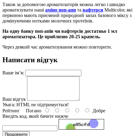
Також за допомогою ароматизаторів можна легко і швидко
ароматизувати наші
аміно поп-апи
та
вафтерси
Multicolor, які
первинно мають приємний природний запах базового міксу з
домінуючими нотками молочних протеїнів.
На одну банку поп-апів чи вафтерсів достатньо 1 мл
ароматизатора. Це приблизно 20-25 крапель.
Через деякий час ароматизування можно повторити.
Написати відгук
Ваше ім’я:
Ваш відгук
Увага:
HTML не підтримується!
Рейтинг
Погано
Добре
Введіть код, який бачите нижче
Продовжити