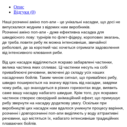
Опис
Відгуки (0)
Наші розчинні аміно поп-апи - це унікальні насадки, що досі не
випускалися жодним з відомих нам виробників.
Розчинні аміно поп-апи - дуже ефективна насадка для
швидкісного лову: турнірів по флет-фiдеру, коропових змагань,
де треба ловити рибу як можна інтенсивніше, звичайної
риболовлі, де за короткий час хочеться отримати задоволення
від інтенсивного клювання риби.
Від цих насадок відділяються яскраво забарвлені частинки,
велика частина яких спливає. Ці частинки несуть на собі
приваблюючі речовини, включені до складу усіх наших
насадочних бойлiв. Таким чином сигнал, що приваблює рибу,
швидко поширюється на значну відстань від насадки, завдяки
чому риба, що знаходиться в різних горизонтах води, виявить
саме вашу насадку набагато швидше. Крім того, рух яскравих
частинок створює своєрідний анімаційний ефект, що примушує
рибу звернути на насадку додаткову увагу. Оскільки при
виробництві цих насадок нам вдалося уникнути процесу варіння,
розчинні і довгорозчиннi поп-апи виділяють у воду аттрактивнi
речовини, що містяться їх, набагато інтенсивніше традиційних
плаваючих бойлiв.