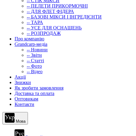
-- СТIК МIКСИ
-- ПЕЛЕТИ ПРИКОРМОЧНІ
-- ДЛЯ ФЛЕТ ФІДЕРА
-- БАЗОВІ МІКСИ І ІНГРЕДІЄНТИ
-- ТАРА
-- УСЕ ДЛЯ ОСНАЩЕНЬ
-- РОЗПРОДАЖ
Про компанію
Grandcarp-медіа
-- Новини
-- Звіти
-- Статті
-- Фото
-- Відео
Акції
Знижки
Як зробити замовлення
Доставка та оплата
Оптовикам
Контакти
Мова