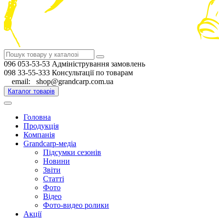
096 053-53-53 Адміністрування замовлень
098 33-55-333 Консультації по товарам
email: shop@grandcarp.com.ua
Каталог товарів
Головна
Продукція
Компанія
Grandcarp-медіа
Підсумки сезонів
Новини
Звіти
Статті
Фото
Відео
Фото-видео ролики
Акції