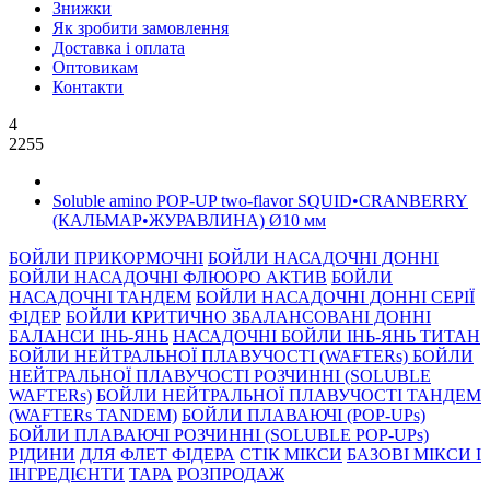
Знижки
Як зробити замовлення
Доставка і оплата
Оптовикам
Контакти
4
2255
Soluble amino POP-UP two-flavor SQUID•CRANBERRY
(КАЛЬМАР•ЖУРАВЛИНА) Ø10 мм
БОЙЛИ ПРИКОРМОЧНI
БОЙЛИ НАСАДОЧНI ДОННI
БОЙЛИ НАСАДОЧНІ ФЛЮОРО АКТИВ
БОЙЛИ
НАСАДОЧНІ ТАНДЕМ
БОЙЛИ НАСАДОЧНI ДОННI СЕРIÏ
ФIДЕР
БОЙЛИ КРИТИЧНО ЗБАЛАНСОВАНІ ДОННІ
БАЛАНСИ ІНЬ-ЯНЬ
НАСАДОЧНІ БОЙЛИ ІНЬ-ЯНЬ ТИТАН
БОЙЛИ НЕЙТРАЛЬНОÏ ПЛАВУЧОСТI (WAFTERs)
БОЙЛИ
НЕЙТРАЛЬНОЇ ПЛАВУЧОСТІ РОЗЧИННІ (SOLUBLE
WAFTERs)
БОЙЛИ НЕЙТРАЛЬНОЇ ПЛАВУЧОСТІ ТАНДЕМ
(WAFTERs TANDEM)
БОЙЛИ ПЛАВАЮЧІ (POP-UPs)
БОЙЛИ ПЛАВАЮЧI РОЗЧИННI (SOLUBLE POP-UPs)
РIДИНИ
ДЛЯ ФЛЕТ ФІДЕРА
СТIК МIКСИ
БАЗОВІ МІКСИ І
ІНГРЕДІЄНТИ
ТАРА
РОЗПРОДАЖ