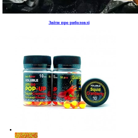
Звiти пр
о риболовлi