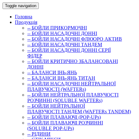
Toggle navigation
Головна
Продукція
-- БОЙЛИ ПРИКОРМОЧНI
-- БОЙЛИ НАСАДОЧНI ДОННI
-- БОЙЛИ НАСАДОЧНІ ФЛЮОРО АКТИВ
-- БОЙЛИ НАСАДОЧНІ ТАНДЕМ
-- БОЙЛИ НАСАДОЧНI ДОННI СЕРIÏ
ФIДЕР
-- БОЙЛИ КРИТИЧНО ЗБАЛАНСОВАНІ
ДОННІ
-- БАЛАНСИ ІНЬ-ЯНЬ
-- БАЛАНСИ ІНЬ-ЯНЬ ТИТАН
-- БОЙЛИ НАСАДОЧНI НЕЙТРАЛЬНОÏ
ПЛАВУЧОСТI (WAFTERs)
-- БОЙЛИ НЕЙТРАЛЬНОЇ ПЛАВУЧОСТІ
РОЗЧИННІ (SOLUBLE WAFTERs)
-- БОЙЛИ НЕЙТРАЛЬНОЇ
ПЛАВУЧОСТІ ТАНДЕМ (WAFTERs TANDEM)
-- БОЙЛИ ПЛАВАЮЧІ (POP-UPs)
-- БОЙЛИ ПЛАВАЮЧI РОЗЧИННI
(SOLUBLE POP-UPs)
-- РIДИНИ