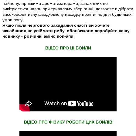
найпопулярнішими ароматизаторами, запах яких не
вивітрюється навіть при тривалому зберіганні, дозволяє підібрати
високоефективну швидкодіючу насадку практично для будь-яких
умов лову.
Якщо після чергового закидання снасті ви хочете
якнайшвидше упіймати рибу, обов'язково спробуйте нашу
новинку - розчинні аміно поп-апи.
ВIДЕО ПРО ЦI БОЙЛИ
ВIДЕО ПРО ФIЗИКУ РОБОТИ ЦИХ БОЙЛIВ