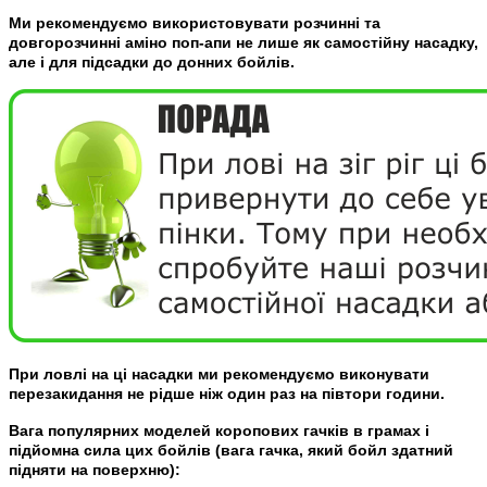
Ми рекомендуємо використовувати розчинні та
довгорозчинні аміно поп-апи не лише як самостійну насадку,
але і для підсадки до донних бойлiв.
При ловлі на ці насадки ми рекомендуємо виконувати
перезакидання не рідше нiж один раз на пiвтори години.
Вага популярних моделей коропових гачків в грамах і
підйомна сила цих бойлiв (вага гачка, який бойл здатний
підняти на поверхню):