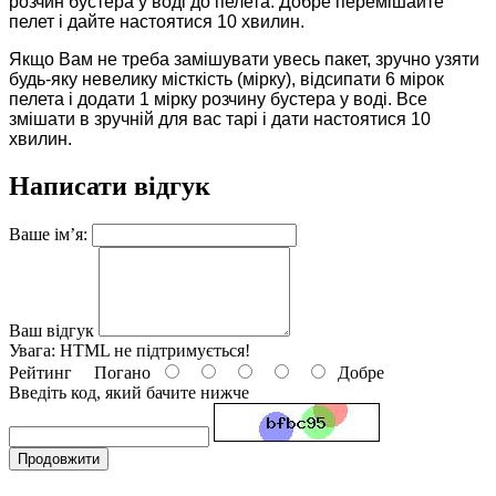
розчин бустера у воді до пелета. Добре перемішайте
пелет і дайте настоятися 10 хвилин.
Якщо Вам не треба замішувати увесь пакет, зручно узяти
будь-яку невелику місткість (мірку), відсипати 6 мірок
пелета і додати 1 мірку розчину бустера у воді. Все
змішати в зручній для вас тарі і дати настоятися 10
хвилин.
Написати відгук
Ваше ім’я:
Ваш відгук
Увага:
HTML не підтримується!
Рейтинг
Погано
Добре
Введіть код, який бачите нижче
Продовжити