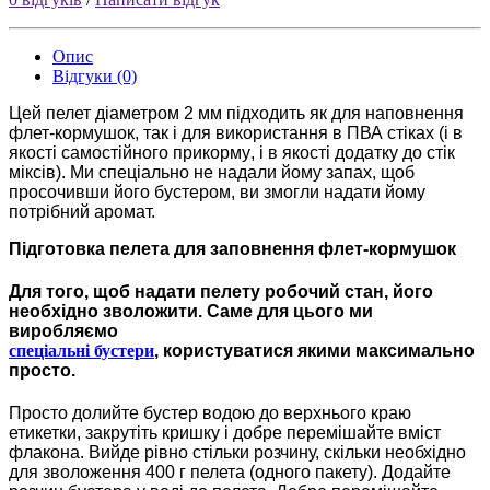
Опис
Відгуки (0)
Ц
ей
пелет діаметром 2 мм підход
и
ть як для наповнення
флет-кормушок, так
і
для використання в ПВА ст
і
ках (і в
якості самостійно
го
п
рикорму
, і в якості до
дат
к
у
до ст
і
к
мікс
ів
).
Ми спеціально не надали йому запах, щоб
просочивши його бустером, ви змогли надати йому
потрібний аромат.
Підготовка пелета для заповнення флет-кормушок
Для того, щоб надати пелету робочий стан, його
необхідно зволожити. Саме для цього ми
виробляємо
спеціальні бустери
, користуватися якими максимально
просто.
Просто долийте бустер водою до верхнього краю
етикетки, закрутіть кришку і добре перемішайте вміст
флакона. Вийде рівно стільки розчину, скільки необхідно
для зволоження 400 г пелета (одного пакету). Додайте