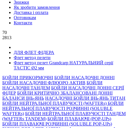
Знижки
Як зробити замовлення
Доставка і оплата
Оптовикам
Контакти
70
2813
ДЛЯ ФЛЕТ ФІДЕРА
Флет метод пелети
Флет метод пелет Grandcarp НАТУРАЛЬНИЙ серiї
TACTIC Ø2 мм
БОЙЛИ ПРИКОРМОЧНI
БОЙЛИ НАСАДОЧНI ДОННI
БОЙЛИ НАСАДОЧНІ ФЛЮОРО АКТИВ
БОЙЛИ
НАСАДОЧНІ ТАНДЕМ
БОЙЛИ НАСАДОЧНI ДОННI СЕРIÏ
ФIДЕР
БОЙЛИ КРИТИЧНО ЗБАЛАНСОВАНІ ДОННІ
БАЛАНСИ ІНЬ-ЯНЬ
НАСАДОЧНІ БОЙЛИ ІНЬ-ЯНЬ ТИТАН
БОЙЛИ НЕЙТРАЛЬНОÏ ПЛАВУЧОСТI (WAFTERs)
БОЙЛИ
НЕЙТРАЛЬНОЇ ПЛАВУЧОСТІ РОЗЧИННІ (SOLUBLE
WAFTERs)
БОЙЛИ НЕЙТРАЛЬНОЇ ПЛАВУЧОСТІ ТАНДЕМ
(WAFTERs TANDEM)
БОЙЛИ ПЛАВАЮЧІ (POP-UPs)
БОЙЛИ ПЛАВАЮЧI РОЗЧИННI (SOLUBLE POP-UPs)