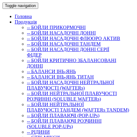
Toggle navigation
Головна
Продукція
-- БОЙЛИ ПРИКОРМОЧНI
-- БОЙЛИ НАСАДОЧНI ДОННI
-- БОЙЛИ НАСАДОЧНІ ФЛЮОРО АКТИВ
-- БОЙЛИ НАСАДОЧНІ ТАНДЕМ
-- БОЙЛИ НАСАДОЧНI ДОННI СЕРIÏ
ФIДЕР
-- БОЙЛИ КРИТИЧНО ЗБАЛАНСОВАНІ
ДОННІ
-- БАЛАНСИ ІНЬ-ЯНЬ
-- БАЛАНСИ ІНЬ-ЯНЬ ТИТАН
-- БОЙЛИ НАСАДОЧНI НЕЙТРАЛЬНОÏ
ПЛАВУЧОСТI (WAFTERs)
-- БОЙЛИ НЕЙТРАЛЬНОЇ ПЛАВУЧОСТІ
РОЗЧИННІ (SOLUBLE WAFTERs)
-- БОЙЛИ НЕЙТРАЛЬНОЇ
ПЛАВУЧОСТІ ТАНДЕМ (WAFTERs TANDEM)
-- БОЙЛИ ПЛАВАЮЧІ (POP-UPs)
-- БОЙЛИ ПЛАВАЮЧI РОЗЧИННI
(SOLUBLE POP-UPs)
-- РIДИНИ