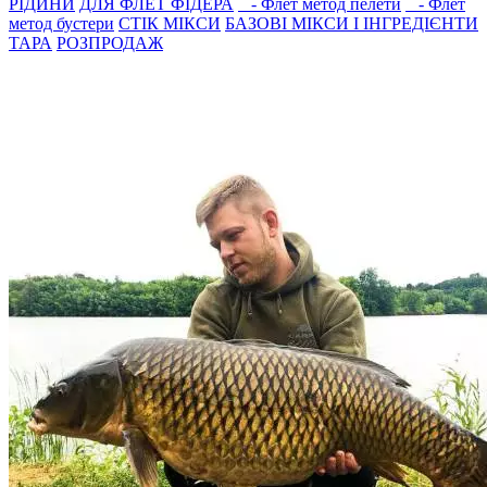
РIДИНИ
ДЛЯ ФЛЕТ ФІДЕРА
- Флет метод пелети
- Флет
метод бустери
СТIК МIКСИ
БАЗОВІ МІКСИ І ІНГРЕДІЄНТИ
ТАРА
РОЗПРОДАЖ