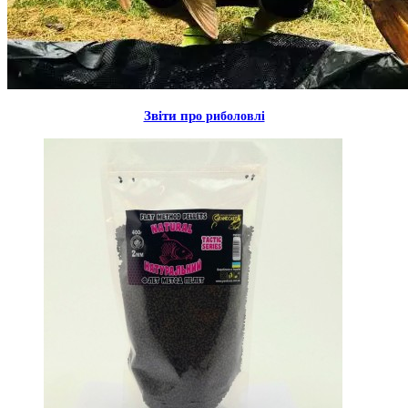
Звiти пр
о риболовлi