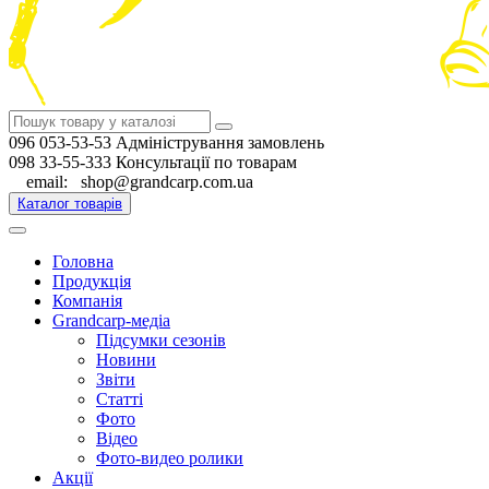
096 053-53-53 Адміністрування замовлень
098 33-55-333 Консультації по товарам
email: shop@grandcarp.com.ua
Каталог товарів
Головна
Продукція
Компанія
Grandcarp-медіа
Підсумки сезонів
Новини
Звіти
Статті
Фото
Відео
Фото-видео ролики
Акції