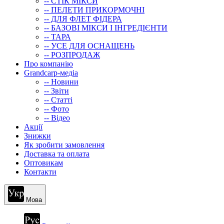
-- СТIК МIКСИ
-- ПЕЛЕТИ ПРИКОРМОЧНІ
-- ДЛЯ ФЛЕТ ФІДЕРА
-- БАЗОВІ МІКСИ І ІНГРЕДІЄНТИ
-- ТАРА
-- УСЕ ДЛЯ ОСНАЩЕНЬ
-- РОЗПРОДАЖ
Про компанію
Grandcarp-медіа
-- Новини
-- Звіти
-- Статті
-- Фото
-- Відео
Акції
Знижки
Як зробити замовлення
Доставка та оплата
Оптовикам
Контакти
Мова