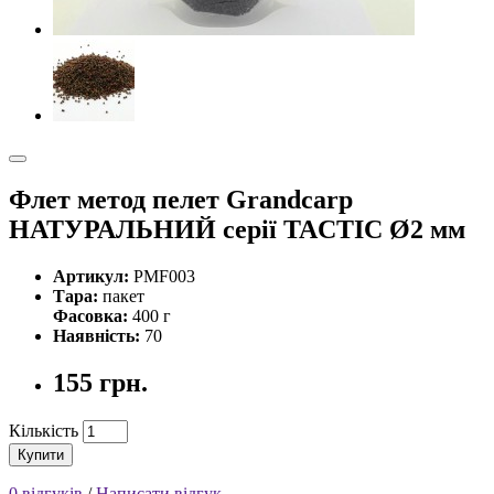
Флет метод пелет Grandcarp
НАТУРАЛЬНИЙ серiї TACTIC Ø2 мм
Артикул:
PMF003
Тара:
пакет
Фасовка:
400 г
Наявність:
70
155 грн.
Кількість
Купити
0 відгуків
/
Написати відгук