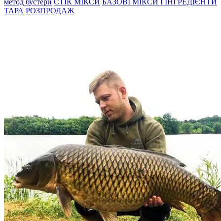
метод бустери
СТIК МIКСИ
БАЗОВІ МІКСИ І ІНГРЕДІЄНТИ
ТАРА
РОЗПРОДАЖ