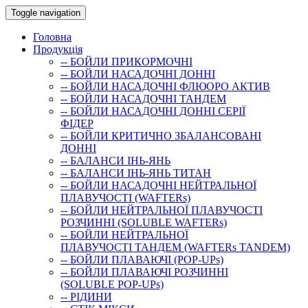
Toggle navigation
Головна
Продукція
-- БОЙЛИ ПРИКОРМОЧНI
-- БОЙЛИ НАСАДОЧНI ДОННI
-- БОЙЛИ НАСАДОЧНІ ФЛЮОРО АКТИВ
-- БОЙЛИ НАСАДОЧНІ ТАНДЕМ
-- БОЙЛИ НАСАДОЧНI ДОННI СЕРIÏ
ФIДЕР
-- БОЙЛИ КРИТИЧНО ЗБАЛАНСОВАНІ
ДОННІ
-- БАЛАНСИ ІНЬ-ЯНЬ
-- БАЛАНСИ ІНЬ-ЯНЬ ТИТАН
-- БОЙЛИ НАСАДОЧНI НЕЙТРАЛЬНОÏ
ПЛАВУЧОСТI (WAFTERs)
-- БОЙЛИ НЕЙТРАЛЬНОЇ ПЛАВУЧОСТІ
РОЗЧИННІ (SOLUBLE WAFTERs)
-- БОЙЛИ НЕЙТРАЛЬНОЇ
ПЛАВУЧОСТІ ТАНДЕМ (WAFTERs TANDEM)
-- БОЙЛИ ПЛАВАЮЧІ (POP-UPs)
-- БОЙЛИ ПЛАВАЮЧI РОЗЧИННI
(SOLUBLE POP-UPs)
-- РIДИНИ