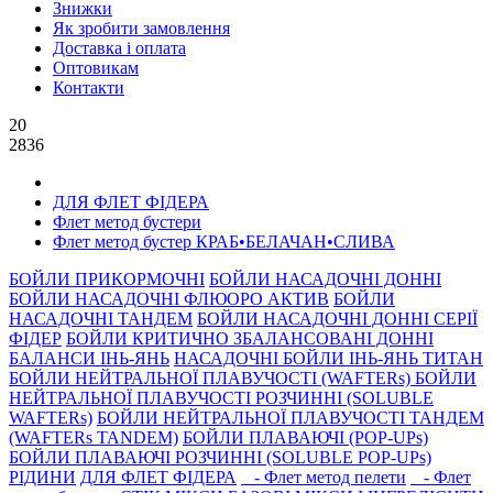
Знижки
Як зробити замовлення
Доставка і оплата
Оптовикам
Контакти
20
2836
ДЛЯ ФЛЕТ ФІДЕРА
Флет метод бустери
Флет метод бустер КРАБ•БЕЛАЧАН•СЛИВА
БОЙЛИ ПРИКОРМОЧНI
БОЙЛИ НАСАДОЧНI ДОННI
БОЙЛИ НАСАДОЧНІ ФЛЮОРО АКТИВ
БОЙЛИ
НАСАДОЧНІ ТАНДЕМ
БОЙЛИ НАСАДОЧНI ДОННI СЕРIÏ
ФIДЕР
БОЙЛИ КРИТИЧНО ЗБАЛАНСОВАНІ ДОННІ
БАЛАНСИ ІНЬ-ЯНЬ
НАСАДОЧНІ БОЙЛИ ІНЬ-ЯНЬ ТИТАН
БОЙЛИ НЕЙТРАЛЬНОÏ ПЛАВУЧОСТI (WAFTERs)
БОЙЛИ
НЕЙТРАЛЬНОЇ ПЛАВУЧОСТІ РОЗЧИННІ (SOLUBLE
WAFTERs)
БОЙЛИ НЕЙТРАЛЬНОЇ ПЛАВУЧОСТІ ТАНДЕМ
(WAFTERs TANDEM)
БОЙЛИ ПЛАВАЮЧІ (POP-UPs)
БОЙЛИ ПЛАВАЮЧI РОЗЧИННI (SOLUBLE POP-UPs)
РIДИНИ
ДЛЯ ФЛЕТ ФІДЕРА
- Флет метод пелети
- Флет