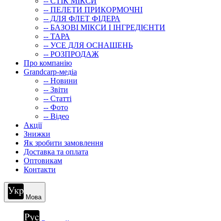
-- СТIК МIКСИ
-- ПЕЛЕТИ ПРИКОРМОЧНІ
-- ДЛЯ ФЛЕТ ФІДЕРА
-- БАЗОВІ МІКСИ І ІНГРЕДІЄНТИ
-- ТАРА
-- УСЕ ДЛЯ ОСНАЩЕНЬ
-- РОЗПРОДАЖ
Про компанію
Grandcarp-медіа
-- Новини
-- Звіти
-- Статті
-- Фото
-- Відео
Акції
Знижки
Як зробити замовлення
Доставка та оплата
Оптовикам
Контакти
Мова