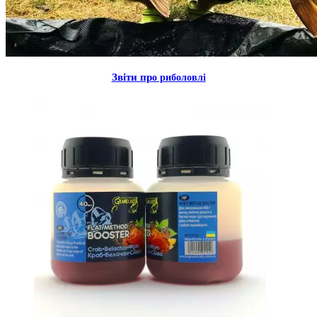
Звiти пр
о риболовлi