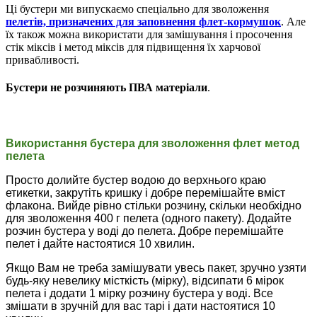
Ці бустери ми випускаємо спеціально для зволоження
пелетів, призначених для заповнення флет-кормушок
. Але
їх також можна використати для замішування і просочення
стік міксів і метод міксів для підвищення їх харчової
привабливості.
Бустери не розчиняють ПВА матеріали
.
Використання бустера для зволоження флет метод
пелета
Просто долийте бустер водою до верхнього краю
етикетки, закрутіть кришку і добре перемішайте вміст
флакона. Вийде рівно стільки розчину, скільки необхідно
для зволоження 400 г пелета (одного пакету). Додайте
розчин бустера у воді до пелета. Добре перемішайте
пелет і дайте настоятися 10 хвилин.
Якщо Вам не треба замішувати увесь пакет, зручно узяти
будь-яку невелику місткість (мірку), відсипати 6 мірок
пелета і додати 1 мірку розчину бустера у воді. Все
змішати в зручній для вас тарі і дати настоятися 10