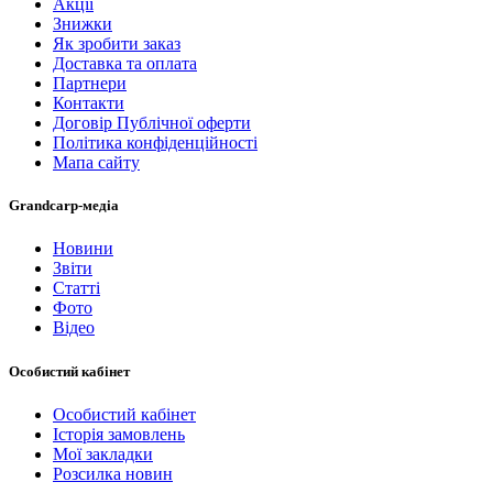
Акції
Знижки
Як зробити заказ
Доставка та оплата
Партнери
Контакти
Договір Публічної оферти
Політика конфіденційності
Мапа сайту
Grandcarp-медіа
Новини
Звіти
Статті
Фото
Відео
Особистий кабінет
Особистий кабінет
Історія замовлень
Мої закладки
Розсилка новин