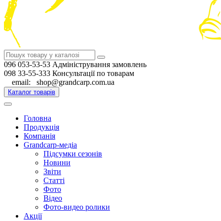
096 053-53-53 Адміністрування замовлень
098 33-55-333 Консультації по товарам
email: shop@grandcarp.com.ua
Каталог товарів
Головна
Продукція
Компанія
Grandcarp-медіа
Підсумки сезонів
Новини
Звіти
Статті
Фото
Відео
Фото-видео ролики
Акції