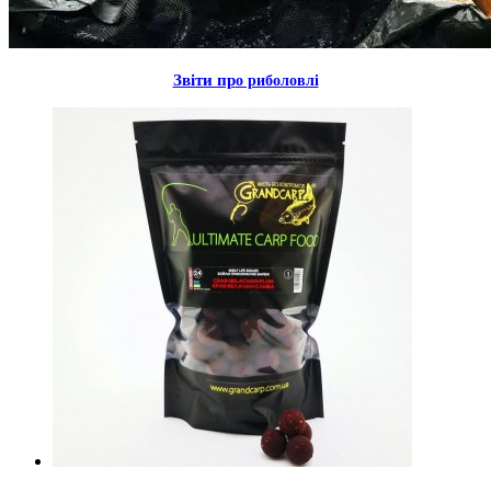
Звiти пр
о риболовлi