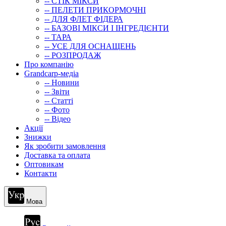
-- СТIК МIКСИ
-- ПЕЛЕТИ ПРИКОРМОЧНІ
-- ДЛЯ ФЛЕТ ФІДЕРА
-- БАЗОВІ МІКСИ І ІНГРЕДІЄНТИ
-- ТАРА
-- УСЕ ДЛЯ ОСНАЩЕНЬ
-- РОЗПРОДАЖ
Про компанію
Grandcarp-медіа
-- Новини
-- Звіти
-- Статті
-- Фото
-- Відео
Акції
Знижки
Як зробити замовлення
Доставка та оплата
Оптовикам
Контакти
Мова