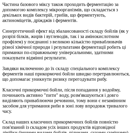
Частина базового міксу також проходить ферментацію за
допомогою комплексу мікроорганізмів, що складається з
декількох видів бактерій, грибів, що ферментують,
актиноміцетів, дріжджів і ферментів.
Синергетичний ефект від збалансованості складу бойлiв (як у
розрізі білків, жирів і вуглеводів, так і за амінокислотним
профілем) у поєднанні з великою кількістю приваблювачiв
різної хімічної природи і результатами ферментації робить ці
приманки по-справжньому універсальними, здатними
показувати відмінні результати.
Завдяки включенню до їх складу спеціального комплексу
ферментів наші прикормочні бойли швидко перетравлюються,
що допомагає уникнути ризику перегодувати рибу.
Класичні прикормочні бойли, пiсля попадання у водойму,
починають активно "пити" воду, розм'якшуються і довго
виділяють приваблюючи речовини, тому вони є незамінним
засобом для утримання риби в зоні лову впродовж тривалого
часу.
Склад наших класичних прикормочних бойлiв повністю
пов'язаний із складом усіх інших продуктів відповідної
лінійки (іншими видами бойлiв, рідинами, сухими сумішами),