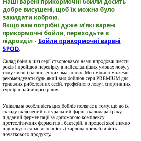
Наші варені прикормочні бойли досить
добре висушені, щоб їх можна було
закидати коброю.
Якщо вам потрібні дуже м'які варені
прикормочні бойли, переходьте в
підрозділ -
Бойли прикормочні варені
SPOD
.
Склад бойлiв цієї серії створювався нами впродовж шести
років і пройшов перевірку в найскладніших умовах лову, у
тому числі і на численних змаганнях. Ми сміливо можемо
рекомендувати будь-який вид бойлiов серії PREMIUM для
тривалих риболовних сесій, трофейного лову і спортивних
турнірів найвищого рівня.
Унікальна особливість цих бойлiв полягає в тому, що до їх
складу включений натуральний фарш з кальмара і раку,
підданий ферментації за допомогою комплексу
протеолітичних ферментів і бактерій, в процесі якої значно
підвищується засвоюваність і харчова привабливість
початкового продукту.