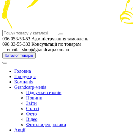
096 053-53-53 Адміністрування замовлень
098 33-55-333 Консультації по товарам
email: shop@grandcarp.com.ua
Каталог товарів
Головна
Продукція
Компанія
Grandcarp-медіа
Підсумки сезонів
Новини
Звіти
Статті
Фото
Відео
Фото-видео ролики
Акції