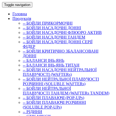
Toggle navigation
Головна
Продукція
-- БОЙЛИ ПРИКОРМОЧНI
-- БОЙЛИ НАСАДОЧНI ДОННI
-- БОЙЛИ НАСАДОЧНІ ФЛЮОРО АКТИВ
-- БОЙЛИ НАСАДОЧНІ ТАНДЕМ
-- БОЙЛИ НАСАДОЧНI ДОННI СЕРIÏ
ФIДЕР
-- БОЙЛИ КРИТИЧНО ЗБАЛАНСОВАНІ
ДОННІ
-- БАЛАНСИ ІНЬ-ЯНЬ
-- БАЛАНСИ ІНЬ-ЯНЬ ТИТАН
-- БОЙЛИ НАСАДОЧНI НЕЙТРАЛЬНОÏ
ПЛАВУЧОСТI (WAFTERs)
-- БОЙЛИ НЕЙТРАЛЬНОЇ ПЛАВУЧОСТІ
РОЗЧИННІ (SOLUBLE WAFTERs)
-- БОЙЛИ НЕЙТРАЛЬНОЇ
ПЛАВУЧОСТІ ТАНДЕМ (WAFTERs TANDEM)
-- БОЙЛИ ПЛАВАЮЧІ (POP-UPs)
-- БОЙЛИ ПЛАВАЮЧI РОЗЧИННI
(SOLUBLE POP-UPs)
-- РIДИНИ