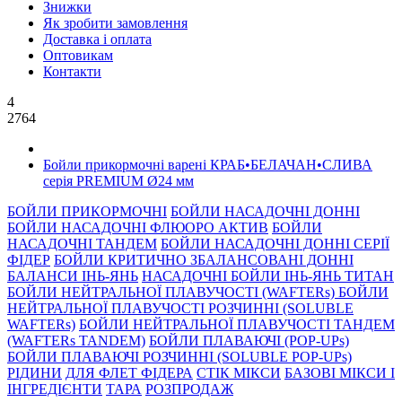
Знижки
Як зробити замовлення
Доставка і оплата
Оптовикам
Контакти
4
2764
Бойли прикормочнi варенi КРАБ•БЕЛАЧАН•СЛИВА
серiя PREMIUM Ø24 мм
БОЙЛИ ПРИКОРМОЧНI
БОЙЛИ НАСАДОЧНI ДОННI
БОЙЛИ НАСАДОЧНІ ФЛЮОРО АКТИВ
БОЙЛИ
НАСАДОЧНІ ТАНДЕМ
БОЙЛИ НАСАДОЧНI ДОННI СЕРIÏ
ФIДЕР
БОЙЛИ КРИТИЧНО ЗБАЛАНСОВАНІ ДОННІ
БАЛАНСИ ІНЬ-ЯНЬ
НАСАДОЧНІ БОЙЛИ ІНЬ-ЯНЬ ТИТАН
БОЙЛИ НЕЙТРАЛЬНОÏ ПЛАВУЧОСТI (WAFTERs)
БОЙЛИ
НЕЙТРАЛЬНОЇ ПЛАВУЧОСТІ РОЗЧИННІ (SOLUBLE
WAFTERs)
БОЙЛИ НЕЙТРАЛЬНОЇ ПЛАВУЧОСТІ ТАНДЕМ
(WAFTERs TANDEM)
БОЙЛИ ПЛАВАЮЧІ (POP-UPs)
БОЙЛИ ПЛАВАЮЧI РОЗЧИННI (SOLUBLE POP-UPs)
РIДИНИ
ДЛЯ ФЛЕТ ФІДЕРА
СТIК МIКСИ
БАЗОВІ МІКСИ І
ІНГРЕДІЄНТИ
ТАРА
РОЗПРОДАЖ