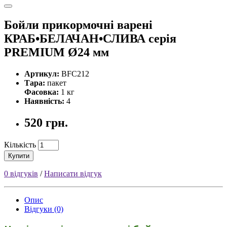
Бойли прикормочнi варенi
КРАБ•БЕЛАЧАН•СЛИВА серiя
PREMIUM Ø24 мм
Артикул:
BFC212
Тара:
пакет
Фасовка:
1 кг
Наявність:
4
520 грн.
Кількість
Купити
0 відгуків
/
Написати відгук
Опис
Відгуки (0)