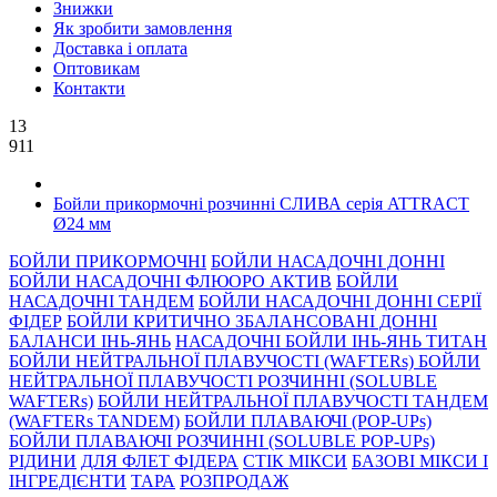
Знижки
Як зробити замовлення
Доставка і оплата
Оптовикам
Контакти
13
911
Бойли прикормочні розчинні СЛИВА серiя ATTRACT
Ø24 мм
БОЙЛИ ПРИКОРМОЧНI
БОЙЛИ НАСАДОЧНI ДОННI
БОЙЛИ НАСАДОЧНІ ФЛЮОРО АКТИВ
БОЙЛИ
НАСАДОЧНІ ТАНДЕМ
БОЙЛИ НАСАДОЧНI ДОННI СЕРIÏ
ФIДЕР
БОЙЛИ КРИТИЧНО ЗБАЛАНСОВАНІ ДОННІ
БАЛАНСИ ІНЬ-ЯНЬ
НАСАДОЧНІ БОЙЛИ ІНЬ-ЯНЬ ТИТАН
БОЙЛИ НЕЙТРАЛЬНОÏ ПЛАВУЧОСТI (WAFTERs)
БОЙЛИ
НЕЙТРАЛЬНОЇ ПЛАВУЧОСТІ РОЗЧИННІ (SOLUBLE
WAFTERs)
БОЙЛИ НЕЙТРАЛЬНОЇ ПЛАВУЧОСТІ ТАНДЕМ
(WAFTERs TANDEM)
БОЙЛИ ПЛАВАЮЧІ (POP-UPs)
БОЙЛИ ПЛАВАЮЧI РОЗЧИННI (SOLUBLE POP-UPs)
РIДИНИ
ДЛЯ ФЛЕТ ФІДЕРА
СТIК МIКСИ
БАЗОВІ МІКСИ І
ІНГРЕДІЄНТИ
ТАРА
РОЗПРОДАЖ