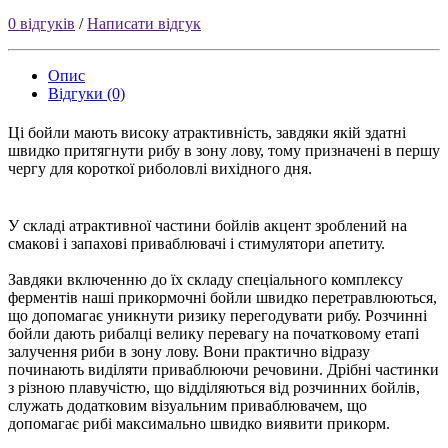
0 відгуків
/
Написати відгук
Опис
Відгуки (0)
Ці бойли мають високу атрактивнicть, завдяки якій здатні
швидко притягнути рибу в зону лову, тому призначені в першу
чергу для короткої риболовлі вихідного дня.
У складі атрактивної частини бойлiв акцент зроблений на
смакові і запахові приваблювачi і стимулятори апетиту.
Завдяки включенню до їх складу спеціального комплексу
ферментів наші прикормочні бойли швидко перетравлюються,
що допомагає уникнути ризику перегодувати рибу. Розчинні
бойли дають рибалці велику перевагу на початковому етапі
залучення риби в зону лову. Вони практично відразу
починають виділяти приваблюючи речовини. Дрібні частинки
з різною плавучістю, що відділяються від розчинних бойлiв,
служать додатковим візуальним приваблювачем, що
допомагає рибі максимально швидко виявити прикорм.