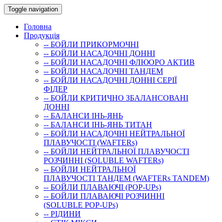
Toggle navigation
Головна
Продукція
-- БОЙЛИ ПРИКОРМОЧНI
-- БОЙЛИ НАСАДОЧНI ДОННI
-- БОЙЛИ НАСАДОЧНІ ФЛЮОРО АКТИВ
-- БОЙЛИ НАСАДОЧНІ ТАНДЕМ
-- БОЙЛИ НАСАДОЧНI ДОННI СЕРIÏ
ФIДЕР
-- БОЙЛИ КРИТИЧНО ЗБАЛАНСОВАНІ
ДОННІ
-- БАЛАНСИ ІНЬ-ЯНЬ
-- БАЛАНСИ ІНЬ-ЯНЬ ТИТАН
-- БОЙЛИ НАСАДОЧНI НЕЙТРАЛЬНОÏ
ПЛАВУЧОСТI (WAFTERs)
-- БОЙЛИ НЕЙТРАЛЬНОЇ ПЛАВУЧОСТІ
РОЗЧИННІ (SOLUBLE WAFTERs)
-- БОЙЛИ НЕЙТРАЛЬНОЇ
ПЛАВУЧОСТІ ТАНДЕМ (WAFTERs TANDEM)
-- БОЙЛИ ПЛАВАЮЧІ (POP-UPs)
-- БОЙЛИ ПЛАВАЮЧI РОЗЧИННI
(SOLUBLE POP-UPs)
-- РIДИНИ