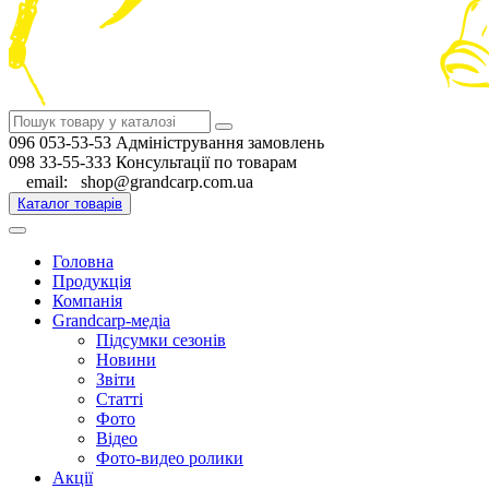
096 053-53-53 Адміністрування замовлень
098 33-55-333 Консультації по товарам
email: shop@grandcarp.com.ua
Каталог товарів
Головна
Продукція
Компанія
Grandcarp-медіа
Підсумки сезонів
Новини
Звіти
Статті
Фото
Відео
Фото-видео ролики
Акції