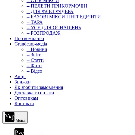
-- СТIК МIКСИ
-- ПЕЛЕТИ ПРИКОРМОЧНІ
-- ДЛЯ ФЛЕТ ФІДЕРА
-- БАЗОВІ МІКСИ І ІНГРЕДІЄНТИ
-- ТАРА
-- УСЕ ДЛЯ ОСНАЩЕНЬ
-- РОЗПРОДАЖ
Про компанію
Grandcarp-медіа
-- Новини
-- Звіти
-- Статті
-- Фото
-- Відео
Акції
Знижки
Як зробити замовлення
Доставка та оплата
Оптовикам
Контакти
Мова