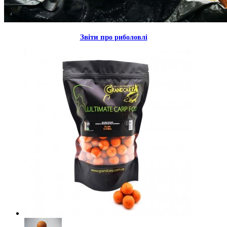
Звiти пр
о риболовлi