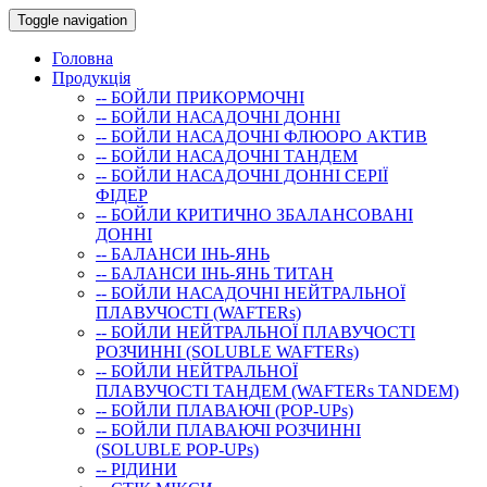
Toggle navigation
Головна
Продукція
-- БОЙЛИ ПРИКОРМОЧНI
-- БОЙЛИ НАСАДОЧНI ДОННI
-- БОЙЛИ НАСАДОЧНІ ФЛЮОРО АКТИВ
-- БОЙЛИ НАСАДОЧНІ ТАНДЕМ
-- БОЙЛИ НАСАДОЧНI ДОННI СЕРIÏ
ФIДЕР
-- БОЙЛИ КРИТИЧНО ЗБАЛАНСОВАНІ
ДОННІ
-- БАЛАНСИ ІНЬ-ЯНЬ
-- БАЛАНСИ ІНЬ-ЯНЬ ТИТАН
-- БОЙЛИ НАСАДОЧНI НЕЙТРАЛЬНОÏ
ПЛАВУЧОСТI (WAFTERs)
-- БОЙЛИ НЕЙТРАЛЬНОЇ ПЛАВУЧОСТІ
РОЗЧИННІ (SOLUBLE WAFTERs)
-- БОЙЛИ НЕЙТРАЛЬНОЇ
ПЛАВУЧОСТІ ТАНДЕМ (WAFTERs TANDEM)
-- БОЙЛИ ПЛАВАЮЧІ (POP-UPs)
-- БОЙЛИ ПЛАВАЮЧI РОЗЧИННI
(SOLUBLE POP-UPs)
-- РIДИНИ