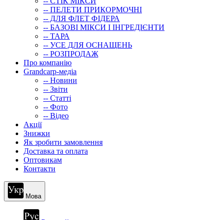
-- СТIК МIКСИ
-- ПЕЛЕТИ ПРИКОРМОЧНІ
-- ДЛЯ ФЛЕТ ФІДЕРА
-- БАЗОВІ МІКСИ І ІНГРЕДІЄНТИ
-- ТАРА
-- УСЕ ДЛЯ ОСНАЩЕНЬ
-- РОЗПРОДАЖ
Про компанію
Grandcarp-медіа
-- Новини
-- Звіти
-- Статті
-- Фото
-- Відео
Акції
Знижки
Як зробити замовлення
Доставка та оплата
Оптовикам
Контакти
Мова