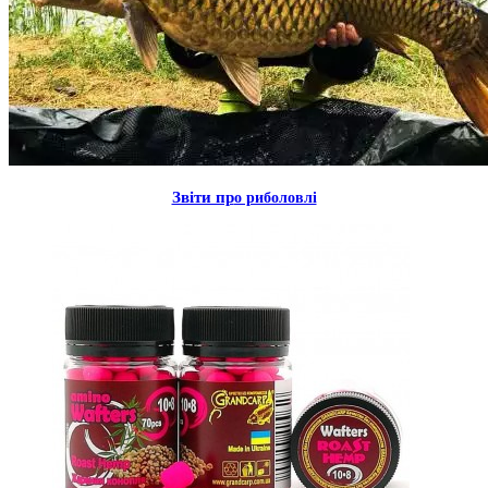
Звiти пр
о риболовлi