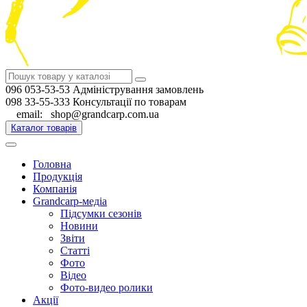
096 053-53-53 Адміністрування замовлень
098 33-55-333 Консультації по товарам
email: shop@grandcarp.com.ua
Каталог товарів
Головна
Продукція
Компанія
Grandcarp-медіа
Підсумки сезонів
Новини
Звіти
Статті
Фото
Відео
Фото-видео ролики
Акції