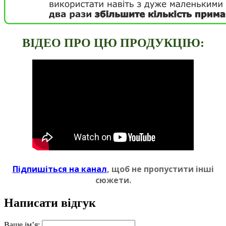
ВIДЕО ПРО ЦЮ ПРОДУКЦIЮ:
Пiдпишіться на канал
, щоб не пропустити iншi
сюжети.
Написати відгук
Ваше ім’я: