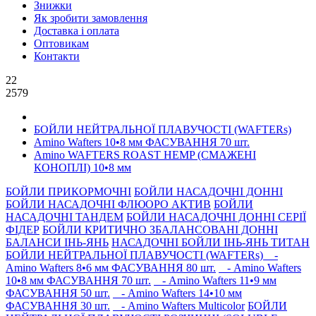
Знижки
Як зробити замовлення
Доставка і оплата
Оптовикам
Контакти
22
2579
БОЙЛИ НЕЙТРАЛЬНОÏ ПЛАВУЧОСТI (WAFTERs)
Amino Wafters 10•8 мм ФАСУВАННЯ 70 шт.
Amino WAFTERS ROAST HEMP (СМАЖЕНІ
КОНОПЛІ) 10•8 мм
БОЙЛИ ПРИКОРМОЧНI
БОЙЛИ НАСАДОЧНI ДОННI
БОЙЛИ НАСАДОЧНІ ФЛЮОРО АКТИВ
БОЙЛИ
НАСАДОЧНІ ТАНДЕМ
БОЙЛИ НАСАДОЧНI ДОННI СЕРIÏ
ФIДЕР
БОЙЛИ КРИТИЧНО ЗБАЛАНСОВАНІ ДОННІ
БАЛАНСИ ІНЬ-ЯНЬ
НАСАДОЧНІ БОЙЛИ ІНЬ-ЯНЬ ТИТАН
БОЙЛИ НЕЙТРАЛЬНОÏ ПЛАВУЧОСТI (WAFTERs)
-
Amino Wafters 8•6 мм ФАСУВАННЯ 80 шт.
- Amino Wafters
10•8 мм ФАСУВАННЯ 70 шт.
- Amino Wafters 11•9 мм
ФАСУВАННЯ 50 шт.
- Amino Wafters 14•10 мм
ФАСУВАННЯ 30 шт.
- Amino Wafters Multicolor
БОЙЛИ