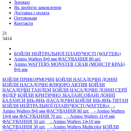
Знижки
Як зробити замовлення
Доставка і оплата
Оптовикам
Контакти
21
3414
БОЙЛИ НЕЙТРАЛЬНОÏ ПЛАВУЧОСТI (WAFTERs)
Amino Wafters 8•6 мм ФАСУВАННЯ 80 шт.
Amino WAFTERS MONSTER CRAB (МОНСТР КРАБ)
8•6 мм
БОЙЛИ ПРИКОРМОЧНI
БОЙЛИ НАСАДОЧНI ДОННI
БОЙЛИ НАСАДОЧНІ ФЛЮОРО АКТИВ
БОЙЛИ
НАСАДОЧНІ ТАНДЕМ
БОЙЛИ НАСАДОЧНI ДОННI СЕРIÏ
ФIДЕР
БОЙЛИ КРИТИЧНО ЗБАЛАНСОВАНІ ДОННІ
БАЛАНСИ ІНЬ-ЯНЬ
НАСАДОЧНІ БОЙЛИ ІНЬ-ЯНЬ ТИТАН
БОЙЛИ НЕЙТРАЛЬНОÏ ПЛАВУЧОСТI (WAFTERs)
-
Amino Wafters 8•6 мм ФАСУВАННЯ 80 шт.
- Amino Wafters
10•8 мм ФАСУВАННЯ 70 шт.
- Amino Wafters 11•9 мм
ФАСУВАННЯ 50 шт.
- Amino Wafters 14•10 мм
ФАСУВАННЯ 30 шт.
- Amino Wafters Multicolor
БОЙЛИ