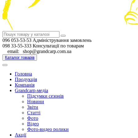
096 053-53-53 Адміністрування замовлень
098 33-55-333 Консультації по товарам
email: shop@grandcarp.com.ua
Каталог товарів
Головна
Продукція
Компанія
Grandcarp-медіа
Підсумки сезонів
Новини
Звіти
Статті
Фото
Відео
Фото-видео ролики
Акції