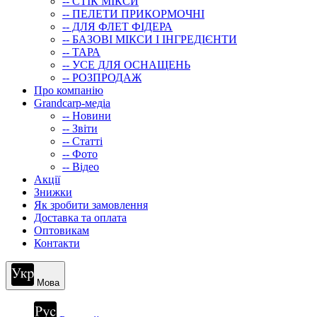
-- СТIК МIКСИ
-- ПЕЛЕТИ ПРИКОРМОЧНІ
-- ДЛЯ ФЛЕТ ФІДЕРА
-- БАЗОВІ МІКСИ І ІНГРЕДІЄНТИ
-- ТАРА
-- УСЕ ДЛЯ ОСНАЩЕНЬ
-- РОЗПРОДАЖ
Про компанію
Grandcarp-медіа
-- Новини
-- Звіти
-- Статті
-- Фото
-- Відео
Акції
Знижки
Як зробити замовлення
Доставка та оплата
Оптовикам
Контакти
Мова