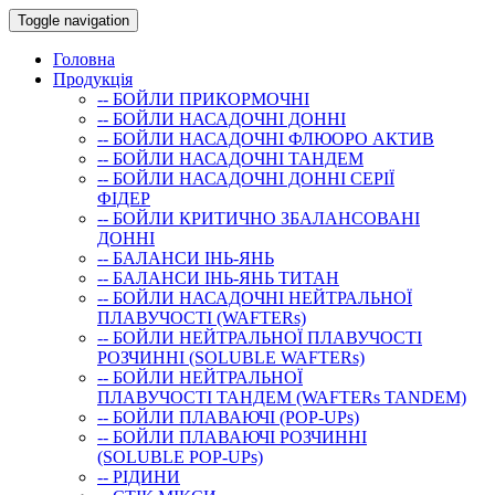
Toggle navigation
Головна
Продукція
-- БОЙЛИ ПРИКОРМОЧНI
-- БОЙЛИ НАСАДОЧНI ДОННI
-- БОЙЛИ НАСАДОЧНІ ФЛЮОРО АКТИВ
-- БОЙЛИ НАСАДОЧНІ ТАНДЕМ
-- БОЙЛИ НАСАДОЧНI ДОННI СЕРIÏ
ФIДЕР
-- БОЙЛИ КРИТИЧНО ЗБАЛАНСОВАНІ
ДОННІ
-- БАЛАНСИ ІНЬ-ЯНЬ
-- БАЛАНСИ ІНЬ-ЯНЬ ТИТАН
-- БОЙЛИ НАСАДОЧНI НЕЙТРАЛЬНОÏ
ПЛАВУЧОСТI (WAFTERs)
-- БОЙЛИ НЕЙТРАЛЬНОЇ ПЛАВУЧОСТІ
РОЗЧИННІ (SOLUBLE WAFTERs)
-- БОЙЛИ НЕЙТРАЛЬНОЇ
ПЛАВУЧОСТІ ТАНДЕМ (WAFTERs TANDEM)
-- БОЙЛИ ПЛАВАЮЧІ (POP-UPs)
-- БОЙЛИ ПЛАВАЮЧI РОЗЧИННI
(SOLUBLE POP-UPs)
-- РIДИНИ