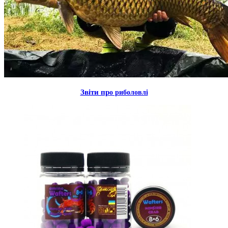
Звiти пр
о риболовлi