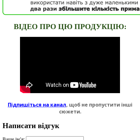
ВIДЕО ПРО ЦЮ ПРОДУКЦIЮ:
Пiдпишіться на канал
, щоб не пропустити iншi
сюжети.
Написати відгук
Ваше ім’я: