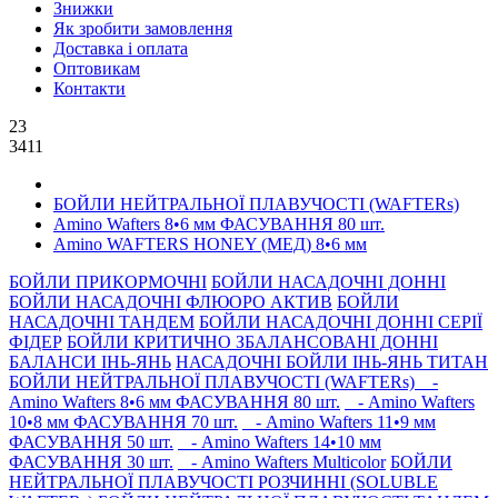
Знижки
Як зробити замовлення
Доставка і оплата
Оптовикам
Контакти
23
3411
БОЙЛИ НЕЙТРАЛЬНОÏ ПЛАВУЧОСТI (WAFTERs)
Amino Wafters 8•6 мм ФАСУВАННЯ 80 шт.
Amino WAFTERS HONEY (МЕД) 8•6 мм
БОЙЛИ ПРИКОРМОЧНI
БОЙЛИ НАСАДОЧНI ДОННI
БОЙЛИ НАСАДОЧНІ ФЛЮОРО АКТИВ
БОЙЛИ
НАСАДОЧНІ ТАНДЕМ
БОЙЛИ НАСАДОЧНI ДОННI СЕРIÏ
ФIДЕР
БОЙЛИ КРИТИЧНО ЗБАЛАНСОВАНІ ДОННІ
БАЛАНСИ ІНЬ-ЯНЬ
НАСАДОЧНІ БОЙЛИ ІНЬ-ЯНЬ ТИТАН
БОЙЛИ НЕЙТРАЛЬНОÏ ПЛАВУЧОСТI (WAFTERs)
-
Amino Wafters 8•6 мм ФАСУВАННЯ 80 шт.
- Amino Wafters
10•8 мм ФАСУВАННЯ 70 шт.
- Amino Wafters 11•9 мм
ФАСУВАННЯ 50 шт.
- Amino Wafters 14•10 мм
ФАСУВАННЯ 30 шт.
- Amino Wafters Multicolor
БОЙЛИ
НЕЙТРАЛЬНОЇ ПЛАВУЧОСТІ РОЗЧИННІ (SOLUBLE