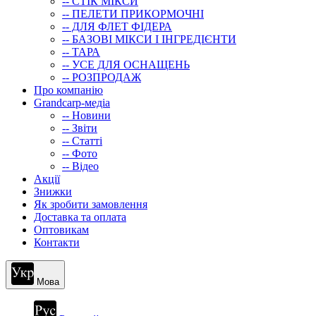
-- СТIК МIКСИ
-- ПЕЛЕТИ ПРИКОРМОЧНІ
-- ДЛЯ ФЛЕТ ФІДЕРА
-- БАЗОВІ МІКСИ І ІНГРЕДІЄНТИ
-- ТАРА
-- УСЕ ДЛЯ ОСНАЩЕНЬ
-- РОЗПРОДАЖ
Про компанію
Grandcarp-медіа
-- Новини
-- Звіти
-- Статті
-- Фото
-- Відео
Акції
Знижки
Як зробити замовлення
Доставка та оплата
Оптовикам
Контакти
Мова