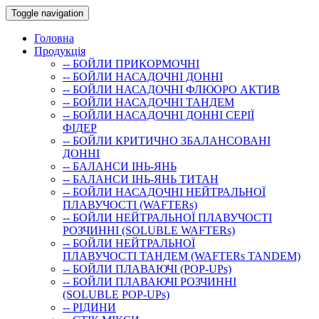
Toggle navigation
Головна
Продукція
-- БОЙЛИ ПРИКОРМОЧНI
-- БОЙЛИ НАСАДОЧНI ДОННI
-- БОЙЛИ НАСАДОЧНІ ФЛЮОРО АКТИВ
-- БОЙЛИ НАСАДОЧНІ ТАНДЕМ
-- БОЙЛИ НАСАДОЧНI ДОННI СЕРIÏ
ФIДЕР
-- БОЙЛИ КРИТИЧНО ЗБАЛАНСОВАНІ
ДОННІ
-- БАЛАНСИ ІНЬ-ЯНЬ
-- БАЛАНСИ ІНЬ-ЯНЬ ТИТАН
-- БОЙЛИ НАСАДОЧНI НЕЙТРАЛЬНОÏ
ПЛАВУЧОСТI (WAFTERs)
-- БОЙЛИ НЕЙТРАЛЬНОЇ ПЛАВУЧОСТІ
РОЗЧИННІ (SOLUBLE WAFTERs)
-- БОЙЛИ НЕЙТРАЛЬНОЇ
ПЛАВУЧОСТІ ТАНДЕМ (WAFTERs TANDEM)
-- БОЙЛИ ПЛАВАЮЧІ (POP-UPs)
-- БОЙЛИ ПЛАВАЮЧI РОЗЧИННI
(SOLUBLE POP-UPs)
-- РIДИНИ