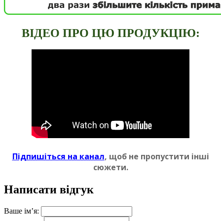
ВIДЕО ПРО ЦЮ ПРОДУКЦIЮ:
Пiдпишіться на канал
, щоб не пропустити iншi
сюжети.
Написати відгук
Ваше ім’я: