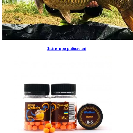
Звiти пр
о риболовлi