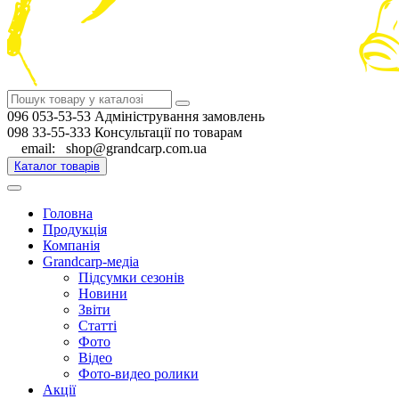
096 053-53-53 Адміністрування замовлень
098 33-55-333 Консультації по товарам
email: shop@grandcarp.com.ua
Каталог товарів
Головна
Продукція
Компанія
Grandcarp-медіа
Підсумки сезонів
Новини
Звіти
Статті
Фото
Відео
Фото-видео ролики
Акції