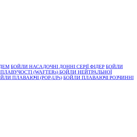
НДЕМ
БОЙЛИ НАСАДОЧНI ДОННI СЕРIÏ ФIДЕР
БОЙЛИ
ПЛАВУЧОСТI (WAFTERs)
БОЙЛИ НЕЙТРАЛЬНОЇ
ЙЛИ ПЛАВАЮЧІ (POP-UPs)
БОЙЛИ ПЛАВАЮЧI РОЗЧИННI