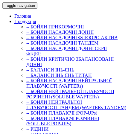
Toggle navigation
Головна
Продукція
-- БОЙЛИ ПРИКОРМОЧНI
-- БОЙЛИ НАСАДОЧНI ДОННI
-- БОЙЛИ НАСАДОЧНІ ФЛЮОРО АКТИВ
-- БОЙЛИ НАСАДОЧНІ ТАНДЕМ
-- БОЙЛИ НАСАДОЧНI ДОННI СЕРIÏ
ФIДЕР
-- БОЙЛИ КРИТИЧНО ЗБАЛАНСОВАНІ
ДОННІ
-- БАЛАНСИ ІНЬ-ЯНЬ
-- БАЛАНСИ ІНЬ-ЯНЬ ТИТАН
-- БОЙЛИ НАСАДОЧНI НЕЙТРАЛЬНОÏ
ПЛАВУЧОСТI (WAFTERs)
-- БОЙЛИ НЕЙТРАЛЬНОЇ ПЛАВУЧОСТІ
РОЗЧИННІ (SOLUBLE WAFTERs)
-- БОЙЛИ НЕЙТРАЛЬНОЇ
ПЛАВУЧОСТІ ТАНДЕМ (WAFTERs TANDEM)
-- БОЙЛИ ПЛАВАЮЧІ (POP-UPs)
-- БОЙЛИ ПЛАВАЮЧI РОЗЧИННI
(SOLUBLE POP-UPs)
-- РIДИНИ