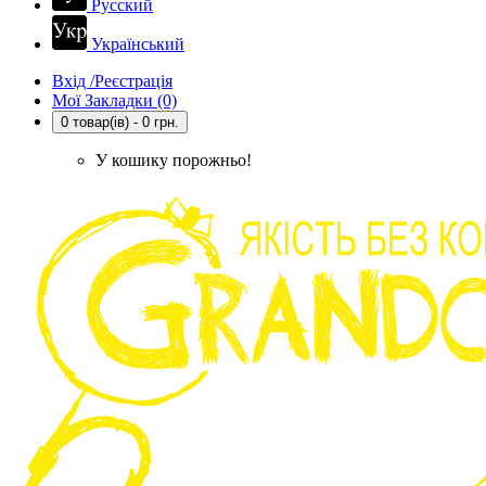
Русский
Український
Вхід /Реєстрація
Мої Закладки (0)
0 товар(ів) - 0 грн.
У кошику порожньо!