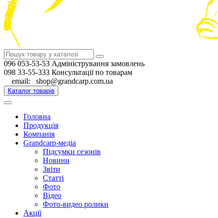
096 053-53-53 Адміністрування замовлень
098 33-55-333 Консультації по товарам
email: shop@grandcarp.com.ua
Каталог товарів
Головна
Продукція
Компанія
Grandcarp-медіа
Підсумки сезонів
Новини
Звіти
Статті
Фото
Відео
Фото-видео ролики
Акції