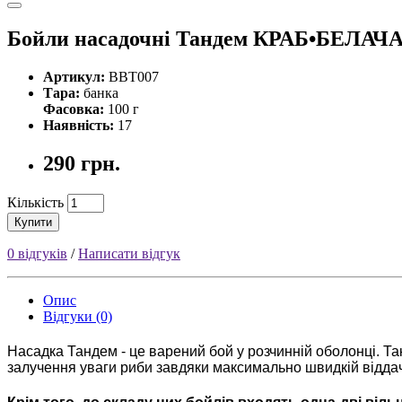
Бойли насадочні Тандем КРАБ•БЕЛА
Артикул:
BBT007
Тара:
банка
Фасовка:
100 г
Наявність:
17
290 грн.
Кількість
Купити
0 відгуків
/
Написати відгук
Опис
Відгуки (0)
Насадка Тандем - це варений бой у розчинній оболонці. Т
залучення уваги риби завдяки максимально швидкій відда