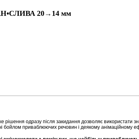
ЧАН•СЛИВА 20→14 мм
аке рішення одразу після закидання дозволяє використати з
чі
бойлом
приваблюючих
речовин і деякому анімаційному еф