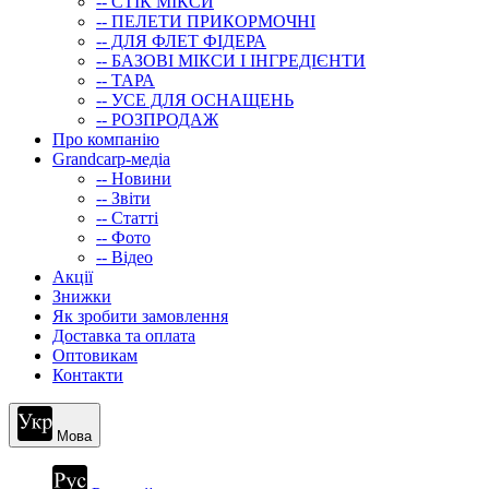
-- СТIК МIКСИ
-- ПЕЛЕТИ ПРИКОРМОЧНІ
-- ДЛЯ ФЛЕТ ФІДЕРА
-- БАЗОВІ МІКСИ І ІНГРЕДІЄНТИ
-- ТАРА
-- УСЕ ДЛЯ ОСНАЩЕНЬ
-- РОЗПРОДАЖ
Про компанію
Grandcarp-медіа
-- Новини
-- Звіти
-- Статті
-- Фото
-- Відео
Акції
Знижки
Як зробити замовлення
Доставка та оплата
Оптовикам
Контакти
Мова