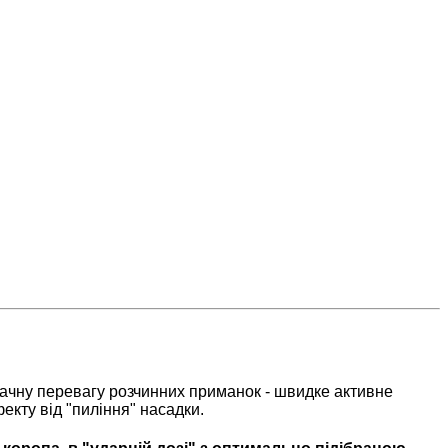
начну перевагу розчинних приманок - швидке активне
екту від "
пиління
" насадки.