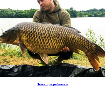
Звiти пр
о риболовлi