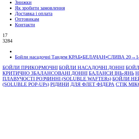
Знижки
Як зробити замовлення
Доставка і оплата
Оптовикам
Контакти
17
3284
Бойли насадочні Тандем КРАБ•БЕЛАЧАН•СЛИВА 20→1
БОЙЛИ ПРИКОРМОЧНI
БОЙЛИ НАСАДОЧНI ДОННI
БОЙЛ
КРИТИЧНО ЗБАЛАНСОВАНІ ДОННІ
БАЛАНСИ ІНЬ-ЯНЬ
Н
ПЛАВУЧОСТІ РОЗЧИННІ (SOLUBLE WAFTERs)
БОЙЛИ НЕ
(SOLUBLE POP-UPs)
РIДИНИ
ДЛЯ ФЛЕТ ФІДЕРА
СТIК МI