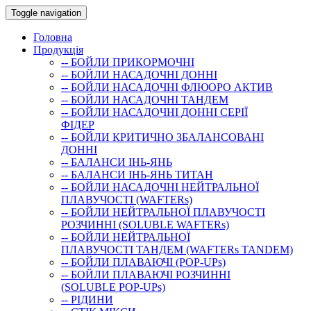
Toggle navigation
Головна
Продукція
-- БОЙЛИ ПРИКОРМОЧНI
-- БОЙЛИ НАСАДОЧНI ДОННI
-- БОЙЛИ НАСАДОЧНІ ФЛЮОРО АКТИВ
-- БОЙЛИ НАСАДОЧНІ ТАНДЕМ
-- БОЙЛИ НАСАДОЧНI ДОННI СЕРIÏ
ФIДЕР
-- БОЙЛИ КРИТИЧНО ЗБАЛАНСОВАНІ
ДОННІ
-- БАЛАНСИ ІНЬ-ЯНЬ
-- БАЛАНСИ ІНЬ-ЯНЬ ТИТАН
-- БОЙЛИ НАСАДОЧНI НЕЙТРАЛЬНОÏ
ПЛАВУЧОСТI (WAFTERs)
-- БОЙЛИ НЕЙТРАЛЬНОЇ ПЛАВУЧОСТІ
РОЗЧИННІ (SOLUBLE WAFTERs)
-- БОЙЛИ НЕЙТРАЛЬНОЇ
ПЛАВУЧОСТІ ТАНДЕМ (WAFTERs TANDEM)
-- БОЙЛИ ПЛАВАЮЧІ (POP-UPs)
-- БОЙЛИ ПЛАВАЮЧI РОЗЧИННI
(SOLUBLE POP-UPs)
-- РIДИНИ