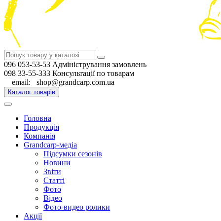
096 053-53-53 Адміністрування замовлень
098 33-55-333 Консультації по товарам
email: shop@grandcarp.com.ua
Каталог товарів
Головна
Продукція
Компанія
Grandcarp-медіа
Підсумки сезонів
Новини
Звіти
Статті
Фото
Відео
Фото-видео ролики
Акції