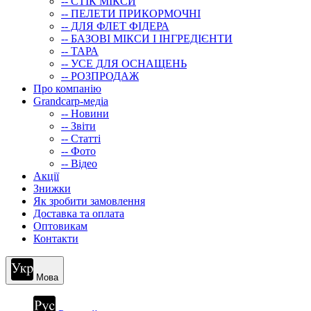
-- СТIК МIКСИ
-- ПЕЛЕТИ ПРИКОРМОЧНІ
-- ДЛЯ ФЛЕТ ФІДЕРА
-- БАЗОВІ МІКСИ І ІНГРЕДІЄНТИ
-- ТАРА
-- УСЕ ДЛЯ ОСНАЩЕНЬ
-- РОЗПРОДАЖ
Про компанію
Grandcarp-медіа
-- Новини
-- Звіти
-- Статті
-- Фото
-- Відео
Акції
Знижки
Як зробити замовлення
Доставка та оплата
Оптовикам
Контакти
Мова