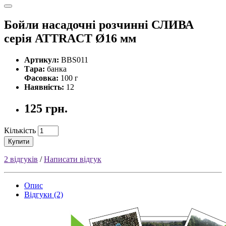
Бойли насадочні розчинні СЛИВА
серiя ATTRACT Ø16 мм
Артикул:
BBS011
Тара:
банка
Фасовка:
100 г
Наявність:
12
125 грн.
Кількість
Купити
2 відгуків
/
Написати відгук
Опис
Відгуки (2)