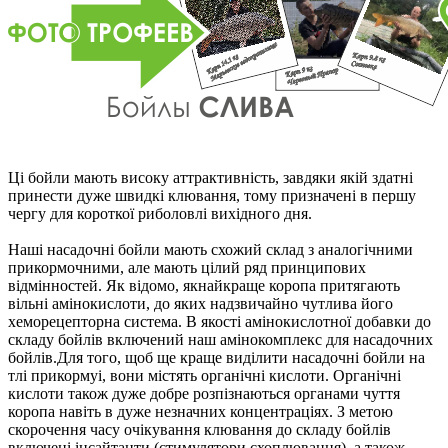
Ці бойли мають високу аттрактивнiсть, завдяки якій здатні
принести дуже швидкі клювання, тому призначені в першу
чергу для короткої риболовлі вихідного дня.
Наші насадочні бойли мають схожий склад з аналогічними
прикормочними, але мають цілий ряд принципових
відмінностей. Як відомо, якнайкраще коропа притягають
вільні амінокислоти, до яких надзвичайно чутлива його
хеморецепторна система. В якості амінокислотної добавки до
складу бойлiв включений наш амінокомплекс для насадочних
бойлiв.Для того, щоб ще краще виділити насадочні бойли на
тлі прикормуі, вони містять органічні кислоти. Органічні
кислоти також дуже добре розпізнаються органами чуття
коропа навіть в дуже незначних концентраціях. З метою
скорочення часу очікування клювання до складу бойлiв
включені iнсайтанти (стимулятори схоплювання), а також