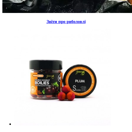
Звiти пр
о риболовлi