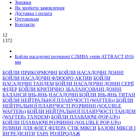
Знижки
Як зробити замовлення
Доставка і оплата
Оптовикам
Контакти
12
1372
Бойли насадочні розчинні СЛИВА серiя ATTRACT Ø16
мм
БОЙЛИ ПРИКОРМОЧНI
БОЙЛИ НАСАДОЧНI ДОННI
БОЙЛИ НАСАДОЧНІ ФЛЮОРО АКТИВ
БОЙЛИ
НАСАДОЧНІ ТАНДЕМ
БОЙЛИ НАСАДОЧНI ДОННI СЕРIÏ
ФIДЕР
БОЙЛИ КРИТИЧНО ЗБАЛАНСОВАНІ ДОННІ
БАЛАНСИ ІНЬ-ЯНЬ
НАСАДОЧНІ БОЙЛИ ІНЬ-ЯНЬ ТИТАН
БОЙЛИ НЕЙТРАЛЬНОÏ ПЛАВУЧОСТI (WAFTERs)
БОЙЛИ
НЕЙТРАЛЬНОЇ ПЛАВУЧОСТІ РОЗЧИННІ (SOLUBLE
WAFTERs)
БОЙЛИ НЕЙТРАЛЬНОЇ ПЛАВУЧОСТІ ТАНДЕМ
(WAFTERs TANDEM)
БОЙЛИ ПЛАВАЮЧІ (POP-UPs)
БОЙЛИ ПЛАВАЮЧI РОЗЧИННI (SOLUBLE POP-UPs)
РIДИНИ
ДЛЯ ФЛЕТ ФІДЕРА
СТIК МIКСИ
БАЗОВІ МІКСИ І
ІНГРЕДІЄНТИ
ТАРА
РОЗПРОДАЖ