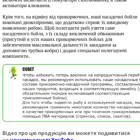
активатори клювання.
Крім того, на відміну від прикормочних, наші насадочні бойли
виконані двоколірними, що додатково сприяє їх швидкому
виявленню рибою. Щоб полегшити рибі узяття саме
насадочного бойла, з їх складу виключений обважнювач
(присутній в усіх наших прикормочних бойлах для
забезпечення максимальної дальності їх закидання за
допомогою трубки-кобри) і додані спеціальні полегшуючі
компоненти.
Вiдео про цю продукцiю ви можете подивитися
на
нашому каналi YouTube