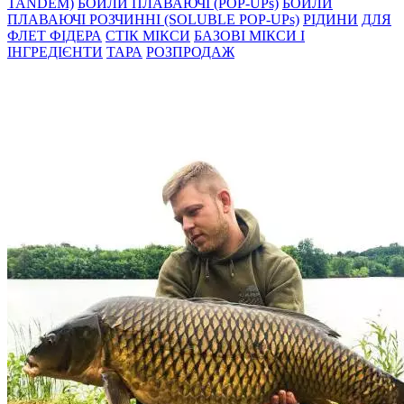
TANDEM)
БОЙЛИ ПЛАВАЮЧІ (POP-UPs)
БОЙЛИ
ПЛАВАЮЧI РОЗЧИННI (SOLUBLE POP-UPs)
РIДИНИ
ДЛЯ
ФЛЕТ ФІДЕРА
СТIК МIКСИ
БАЗОВІ МІКСИ І
ІНГРЕДІЄНТИ
ТАРА
РОЗПРОДАЖ