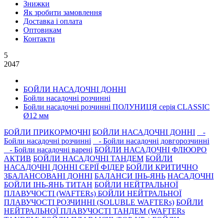
Знижки
Як зробити замовлення
Доставка і оплата
Оптовикам
Контакти
5
2047
БОЙЛИ НАСАДОЧНI ДОННI
Бойли насадочнi розчиннi
Бойли насадочні розчинні ПОЛУНИЦЯ серія CLASSIC
Ø12 мм
БОЙЛИ ПРИКОРМОЧНI
БОЙЛИ НАСАДОЧНI ДОННI
-
Бойли насадочнi розчиннi
- Бойли насадочнi довгорозчиннi
- Бойли насадочнi варенi
БОЙЛИ НАСАДОЧНІ ФЛЮОРО
АКТИВ
БОЙЛИ НАСАДОЧНІ ТАНДЕМ
БОЙЛИ
НАСАДОЧНI ДОННI СЕРIÏ ФIДЕР
БОЙЛИ КРИТИЧНО
ЗБАЛАНСОВАНІ ДОННІ
БАЛАНСИ ІНЬ-ЯНЬ
НАСАДОЧНІ
БОЙЛИ ІНЬ-ЯНЬ ТИТАН
БОЙЛИ НЕЙТРАЛЬНОÏ
ПЛАВУЧОСТI (WAFTERs)
БОЙЛИ НЕЙТРАЛЬНОЇ
ПЛАВУЧОСТІ РОЗЧИННІ (SOLUBLE WAFTERs)
БОЙЛИ
НЕЙТРАЛЬНОЇ ПЛАВУЧОСТІ ТАНДЕМ (WAFTERs