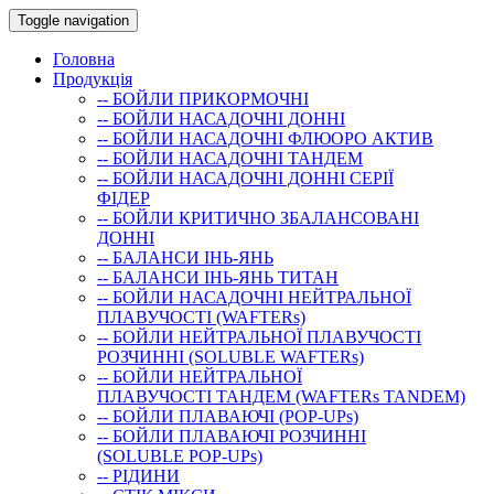
Toggle navigation
Головна
Продукція
-- БОЙЛИ ПРИКОРМОЧНI
-- БОЙЛИ НАСАДОЧНI ДОННI
-- БОЙЛИ НАСАДОЧНІ ФЛЮОРО АКТИВ
-- БОЙЛИ НАСАДОЧНІ ТАНДЕМ
-- БОЙЛИ НАСАДОЧНI ДОННI СЕРIÏ
ФIДЕР
-- БОЙЛИ КРИТИЧНО ЗБАЛАНСОВАНІ
ДОННІ
-- БАЛАНСИ ІНЬ-ЯНЬ
-- БАЛАНСИ ІНЬ-ЯНЬ ТИТАН
-- БОЙЛИ НАСАДОЧНI НЕЙТРАЛЬНОÏ
ПЛАВУЧОСТI (WAFTERs)
-- БОЙЛИ НЕЙТРАЛЬНОЇ ПЛАВУЧОСТІ
РОЗЧИННІ (SOLUBLE WAFTERs)
-- БОЙЛИ НЕЙТРАЛЬНОЇ
ПЛАВУЧОСТІ ТАНДЕМ (WAFTERs TANDEM)
-- БОЙЛИ ПЛАВАЮЧІ (POP-UPs)
-- БОЙЛИ ПЛАВАЮЧI РОЗЧИННI
(SOLUBLE POP-UPs)
-- РIДИНИ