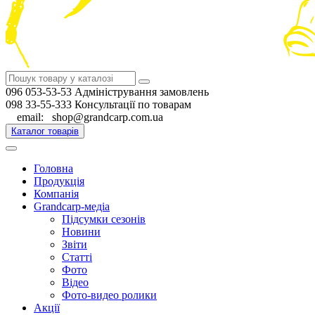
096 053-53-53 Адміністрування замовлень
098 33-55-333 Консультації по товарам
email: shop@grandcarp.com.ua
Каталог товарів
Головна
Продукція
Компанія
Grandcarp-медіа
Підсумки сезонів
Новини
Звіти
Статті
Фото
Відео
Фото-видео ролики
Акції