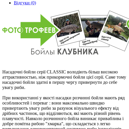
Відгуки (0)
Насадочні бойли серії CLASSIC володіють більш високою
аттрактивностью, ніж прикормочні бойли цієї серії. Саме тому
насадочні бойли здатні в першу чергу привернути до себе
увагу риби.
При використанні у якостi насадки розчинні бойли мають ряд
особливостей і переваг : вони максимально швидко
привертають увагу риби за рахунок візуального ефекту від
дрібних частинок, що відділяються, якi мають різний рівень
плавучості. Навколо розчинного бойла виникає приваблива і
добре помітна рибою "хмарка", що складається з легко
виявлюваних хеморецепторной системою риби інгредієнтів.