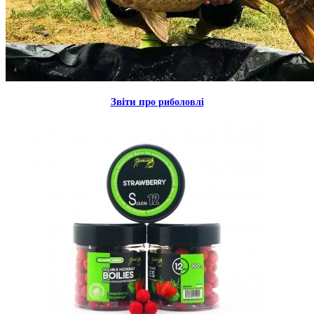
Звiти пр
о риболовлi