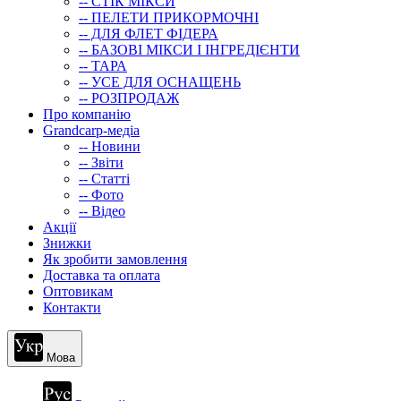
-- СТIК МIКСИ
-- ПЕЛЕТИ ПРИКОРМОЧНІ
-- ДЛЯ ФЛЕТ ФІДЕРА
-- БАЗОВІ МІКСИ І ІНГРЕДІЄНТИ
-- ТАРА
-- УСЕ ДЛЯ ОСНАЩЕНЬ
-- РОЗПРОДАЖ
Про компанію
Grandcarp-медіа
-- Новини
-- Звіти
-- Статті
-- Фото
-- Відео
Акції
Знижки
Як зробити замовлення
Доставка та оплата
Оптовикам
Контакти
Мова