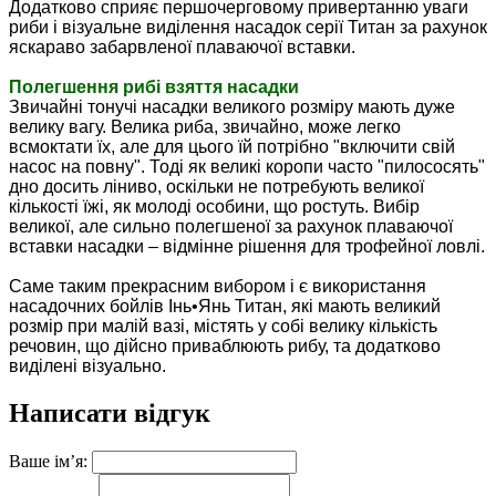
Додатково сприяє першочерговому привертанню уваги
риби і візуальне виділення насадок серії Титан за рахунок
яскараво забарвленої плаваючої вставки.
Полегшення рибі взяття насадки
Звичайні тонучі насадки великого розміру мають дуже
велику вагу.
Велика риба, звичайно, може легко
всмоктати їх, але для цього їй потрібно "включити свій
насос на повну".
Тоді як великі коропи часто "пилососять"
дно досить ліниво, оскільки не потребують великої
кількості їжі, як молоді особини, що ростуть. Вибір
великої, але сильно полегшеної за рахунок плаваючої
вставки насадки – відмінне рішення для трофейної ловлі.
Саме таким прекрасним вибором і є використання
насадочних бойлів Інь•Янь Титан, які мають великий
розмір при малій вазі, містять у собі велику кількість
речовин, що дійсно приваблюють рибу, та додатково
виділені візуально.
Написати відгук
Ваше ім’я: