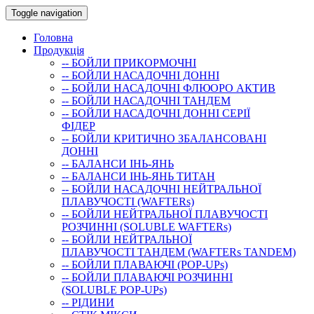
Toggle navigation
Головна
Продукція
-- БОЙЛИ ПРИКОРМОЧНI
-- БОЙЛИ НАСАДОЧНI ДОННI
-- БОЙЛИ НАСАДОЧНІ ФЛЮОРО АКТИВ
-- БОЙЛИ НАСАДОЧНІ ТАНДЕМ
-- БОЙЛИ НАСАДОЧНI ДОННI СЕРIÏ
ФIДЕР
-- БОЙЛИ КРИТИЧНО ЗБАЛАНСОВАНІ
ДОННІ
-- БАЛАНСИ ІНЬ-ЯНЬ
-- БАЛАНСИ ІНЬ-ЯНЬ ТИТАН
-- БОЙЛИ НАСАДОЧНI НЕЙТРАЛЬНОÏ
ПЛАВУЧОСТI (WAFTERs)
-- БОЙЛИ НЕЙТРАЛЬНОЇ ПЛАВУЧОСТІ
РОЗЧИННІ (SOLUBLE WAFTERs)
-- БОЙЛИ НЕЙТРАЛЬНОЇ
ПЛАВУЧОСТІ ТАНДЕМ (WAFTERs TANDEM)
-- БОЙЛИ ПЛАВАЮЧІ (POP-UPs)
-- БОЙЛИ ПЛАВАЮЧI РОЗЧИННI
(SOLUBLE POP-UPs)
-- РIДИНИ