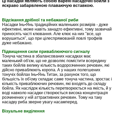
Ці
насадки
являють собою варені насадочні бойли з
яскраво забарвленою плаваючую вставкою.
Відсікання дрібної та небажаної риби
Насадки Інь•Янь традиційних маленьких розмірів - дуже
ефективні, може навіть занадто ефективні, тому зазвичай
приносять часті клювання.
Але клює на них "все, що
ворушиться", що при цілеспрямованій ловлі трофеїв
дуже небажано.
Підвищення сили приваблюючого сигналу
Тонуча частина в збалансованих насадках має
маленький об'єм, що не дозволяє помістити всередину
таких бойлів велику кількість водорозчинних речовин, які
дійсно приваблюють коропа.
А у наших полегшених
тонучіх
бойлах Інь•Янь Титан, за рахунок того, що
більшість їх об'єму складає саме тонуча частина
, зростає і
кількість приваблюючих речовин, які входять до складу
бойла.
Як наслідок
кількість перетворюється на якість, й у
воді навколо насадки створюється висока концентрація
розчинених у ній аттрактивних речовин.
Тому на таку
насадку риба зверне увагу насамперед.
Візуальне виділення