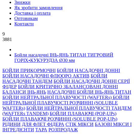
Знижки
Як зробити замовлення
Доставка і оплата
Оптовикам
Контакти
9
3881
Бойли насадочні ІНЬ-ЯНЬ ТИТАН ТИГРОВИЙ
ГОРІХ•КУКУРУДЗА Ø30 мм
БОЙЛИ ПРИКОРМОЧНI
БОЙЛИ НАСАДОЧНI ДОННI
БОЙЛИ НАСАДОЧНІ ФЛЮОРО АКТИВ
БОЙЛИ
НАСАДОЧНІ ТАНДЕМ
БОЙЛИ НАСАДОЧНI ДОННI СЕРIÏ
ФIДЕР
БОЙЛИ КРИТИЧНО ЗБАЛАНСОВАНІ ДОННІ
БАЛАНСИ ІНЬ-ЯНЬ
НАСАДОЧНІ БОЙЛИ ІНЬ-ЯНЬ ТИТАН
БОЙЛИ НЕЙТРАЛЬНОÏ ПЛАВУЧОСТI (WAFTERs)
БОЙЛИ
НЕЙТРАЛЬНОЇ ПЛАВУЧОСТІ РОЗЧИННІ (SOLUBLE
WAFTERs)
БОЙЛИ НЕЙТРАЛЬНОЇ ПЛАВУЧОСТІ ТАНДЕМ
(WAFTERs TANDEM)
БОЙЛИ ПЛАВАЮЧІ (POP-UPs)
БОЙЛИ ПЛАВАЮЧI РОЗЧИННI (SOLUBLE POP-UPs)
РIДИНИ
ДЛЯ ФЛЕТ ФІДЕРА
СТIК МIКСИ
БАЗОВІ МІКСИ І
ІНГРЕДІЄНТИ
ТАРА
РОЗПРОДАЖ