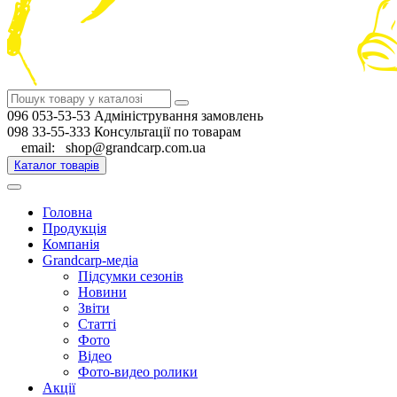
096 053-53-53 Адміністрування замовлень
098 33-55-333 Консультації по товарам
email: shop@grandcarp.com.ua
Каталог товарів
Головна
Продукція
Компанія
Grandcarp-медіа
Підсумки сезонів
Новини
Звіти
Статті
Фото
Відео
Фото-видео ролики
Акції