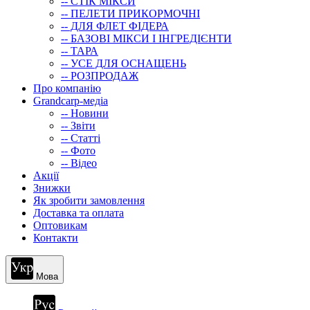
-- СТIК МIКСИ
-- ПЕЛЕТИ ПРИКОРМОЧНІ
-- ДЛЯ ФЛЕТ ФІДЕРА
-- БАЗОВІ МІКСИ І ІНГРЕДІЄНТИ
-- ТАРА
-- УСЕ ДЛЯ ОСНАЩЕНЬ
-- РОЗПРОДАЖ
Про компанію
Grandcarp-медіа
-- Новини
-- Звіти
-- Статті
-- Фото
-- Відео
Акції
Знижки
Як зробити замовлення
Доставка та оплата
Оптовикам
Контакти
Мова