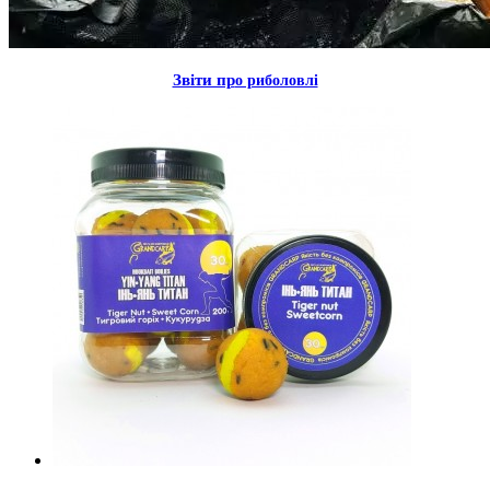
Звiти пр
о риболовлi