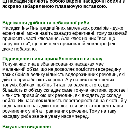
Ці
насадки
являють собою варені насадочні бойли з
яскраво забарвленою плаваючую вставкою.
Відсікання дрібної та небажаної риби
Насадки Інь•Янь традиційних маленьких розмірів - дуже
ефективні, може навіть занадто ефективні, тому зазвичай
приносять часті клювання.
Але клює на них "все, що
ворушиться", що при цілеспрямованій ловлі трофеїв
дуже небажано.
Підвищення сили приваблюючого сигналу
Тонуча частина в збалансованих насадках має
маленький об'єм, що не дозволяє помістити всередину
таких бойлів велику кількість водорозчинних речовин, які
дійсно приваблюють коропа.
А у наших полегшених
тонучіх
бойлах Інь•Янь Титан, за рахунок того, що
більшість їх об'єму складає саме тонуча частина
, зростає і
кількість приваблюючих речовин, які входять до складу
бойла.
Як наслідок
кількість перетворюється на якість, й у
воді навколо насадки створюється висока концентрація
розчинених у ній аттрактивних речовин.
Тому на таку
насадку риба зверне увагу насамперед.
Візуальне виділення