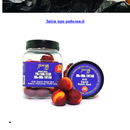
Звiти пр
о риболовлi