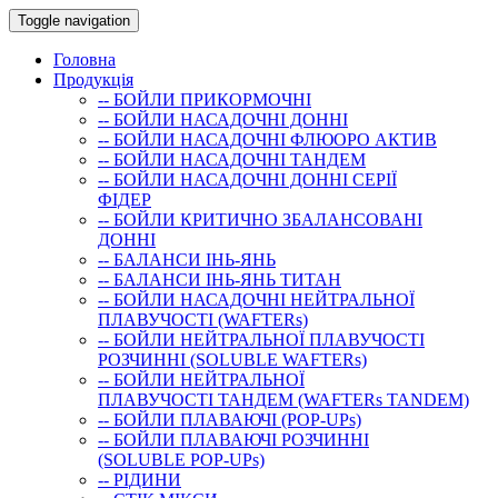
Toggle navigation
Головна
Продукція
-- БОЙЛИ ПРИКОРМОЧНI
-- БОЙЛИ НАСАДОЧНI ДОННI
-- БОЙЛИ НАСАДОЧНІ ФЛЮОРО АКТИВ
-- БОЙЛИ НАСАДОЧНІ ТАНДЕМ
-- БОЙЛИ НАСАДОЧНI ДОННI СЕРIÏ
ФIДЕР
-- БОЙЛИ КРИТИЧНО ЗБАЛАНСОВАНІ
ДОННІ
-- БАЛАНСИ ІНЬ-ЯНЬ
-- БАЛАНСИ ІНЬ-ЯНЬ ТИТАН
-- БОЙЛИ НАСАДОЧНI НЕЙТРАЛЬНОÏ
ПЛАВУЧОСТI (WAFTERs)
-- БОЙЛИ НЕЙТРАЛЬНОЇ ПЛАВУЧОСТІ
РОЗЧИННІ (SOLUBLE WAFTERs)
-- БОЙЛИ НЕЙТРАЛЬНОЇ
ПЛАВУЧОСТІ ТАНДЕМ (WAFTERs TANDEM)
-- БОЙЛИ ПЛАВАЮЧІ (POP-UPs)
-- БОЙЛИ ПЛАВАЮЧI РОЗЧИННI
(SOLUBLE POP-UPs)
-- РIДИНИ