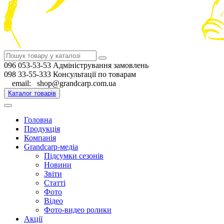
096 053-53-53 Адміністрування замовлень
098 33-55-333 Консультації по товарам
email: shop@grandcarp.com.ua
Каталог товарів
Головна
Продукція
Компанія
Grandcarp-медіа
Підсумки сезонів
Новини
Звіти
Статті
Фото
Відео
Фото-видео ролики
Акції