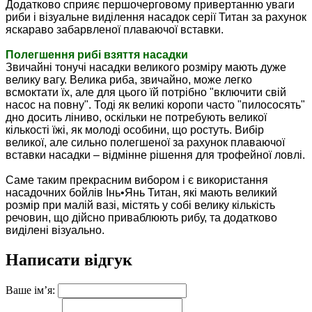
Додатково сприяє першочерговому привертанню уваги
риби і візуальне виділення насадок серії Титан за рахунок
яскараво забарвленої плаваючої вставки.
Полегшення рибі взяття насадки
Звичайні тонучі насадки великого розміру мають дуже
велику вагу.
Велика риба, звичайно, може легко
всмоктати їх, але для цього їй потрібно "включити свій
насос на повну".
Тоді як великі коропи часто "пилососять"
дно досить ліниво, оскільки не потребують великої
кількості їжі, як молоді особини, що ростуть. Вибір
великої, але сильно полегшеної за рахунок плаваючої
вставки насадки – відмінне рішення для трофейної ловлі.
Саме таким прекрасним вибором і є використання
насадочних бойлів Інь•Янь Титан, які мають великий
розмір при малій вазі, містять у собі велику кількість
речовин, що дійсно приваблюють рибу, та додатково
виділені візуально.
Написати відгук
Ваше ім’я: