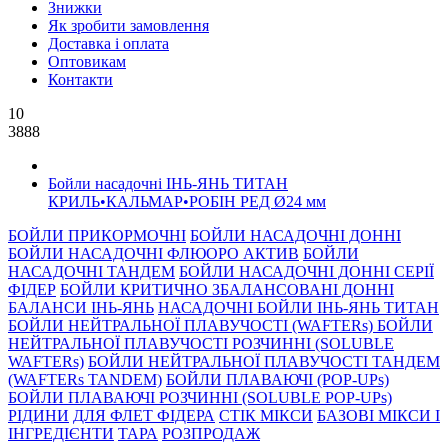
Знижки
Як зробити замовлення
Доставка і оплата
Оптовикам
Контакти
10
3888
Бойли насадочні ІНЬ-ЯНЬ ТИТАН
КРИЛЬ•КАЛЬМАР•РОБІН РЕД Ø24 мм
БОЙЛИ ПРИКОРМОЧНI
БОЙЛИ НАСАДОЧНI ДОННI
БОЙЛИ НАСАДОЧНІ ФЛЮОРО АКТИВ
БОЙЛИ
НАСАДОЧНІ ТАНДЕМ
БОЙЛИ НАСАДОЧНI ДОННI СЕРIÏ
ФIДЕР
БОЙЛИ КРИТИЧНО ЗБАЛАНСОВАНІ ДОННІ
БАЛАНСИ ІНЬ-ЯНЬ
НАСАДОЧНІ БОЙЛИ ІНЬ-ЯНЬ ТИТАН
БОЙЛИ НЕЙТРАЛЬНОÏ ПЛАВУЧОСТI (WAFTERs)
БОЙЛИ
НЕЙТРАЛЬНОЇ ПЛАВУЧОСТІ РОЗЧИННІ (SOLUBLE
WAFTERs)
БОЙЛИ НЕЙТРАЛЬНОЇ ПЛАВУЧОСТІ ТАНДЕМ
(WAFTERs TANDEM)
БОЙЛИ ПЛАВАЮЧІ (POP-UPs)
БОЙЛИ ПЛАВАЮЧI РОЗЧИННI (SOLUBLE POP-UPs)
РIДИНИ
ДЛЯ ФЛЕТ ФІДЕРА
СТIК МIКСИ
БАЗОВІ МІКСИ І
ІНГРЕДІЄНТИ
ТАРА
РОЗПРОДАЖ