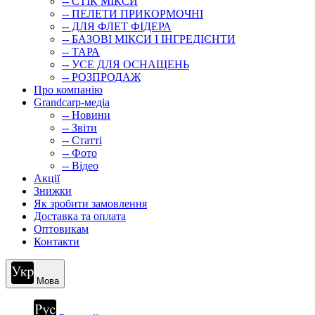
-- СТIК МIКСИ
-- ПЕЛЕТИ ПРИКОРМОЧНІ
-- ДЛЯ ФЛЕТ ФІДЕРА
-- БАЗОВІ МІКСИ І ІНГРЕДІЄНТИ
-- ТАРА
-- УСЕ ДЛЯ ОСНАЩЕНЬ
-- РОЗПРОДАЖ
Про компанію
Grandcarp-медіа
-- Новини
-- Звіти
-- Статті
-- Фото
-- Відео
Акції
Знижки
Як зробити замовлення
Доставка та оплата
Оптовикам
Контакти
Мова