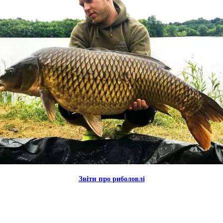
Звiти пр
о риболовлi