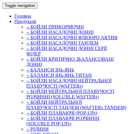
Toggle navigation
Головна
Продукція
-- БОЙЛИ ПРИКОРМОЧНI
-- БОЙЛИ НАСАДОЧНI ДОННI
-- БОЙЛИ НАСАДОЧНІ ФЛЮОРО АКТИВ
-- БОЙЛИ НАСАДОЧНІ ТАНДЕМ
-- БОЙЛИ НАСАДОЧНI ДОННI СЕРIÏ
ФIДЕР
-- БОЙЛИ КРИТИЧНО ЗБАЛАНСОВАНІ
ДОННІ
-- БАЛАНСИ ІНЬ-ЯНЬ
-- БАЛАНСИ ІНЬ-ЯНЬ ТИТАН
-- БОЙЛИ НАСАДОЧНI НЕЙТРАЛЬНОÏ
ПЛАВУЧОСТI (WAFTERs)
-- БОЙЛИ НЕЙТРАЛЬНОЇ ПЛАВУЧОСТІ
РОЗЧИННІ (SOLUBLE WAFTERs)
-- БОЙЛИ НЕЙТРАЛЬНОЇ
ПЛАВУЧОСТІ ТАНДЕМ (WAFTERs TANDEM)
-- БОЙЛИ ПЛАВАЮЧІ (POP-UPs)
-- БОЙЛИ ПЛАВАЮЧI РОЗЧИННI
(SOLUBLE POP-UPs)
-- РIДИНИ