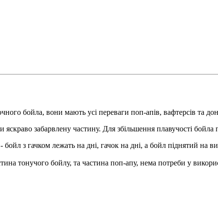
очного бойла, вони мають усі переваги
поп-апів
,
вафтерсів
та до
ти яскраво забарвлену частину. Для збільшення плавучості
бойла
п
 бойл з гачком лежать на дні, гачок на дні, а бойл піднятий на ви
астина
тонучого
бойлу
, та частина
поп-апу
, нема потреби у викори