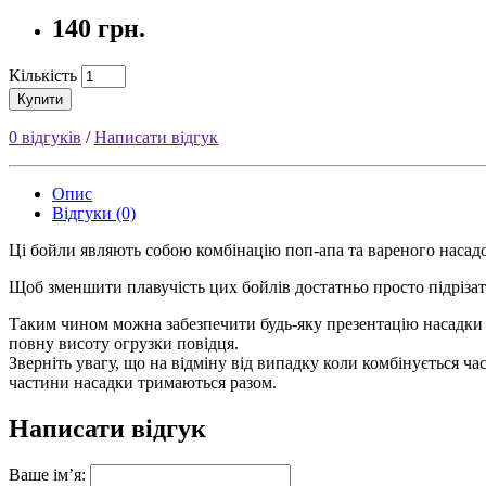
140 грн.
Кількість
Купити
0 відгуків
/
Написати відгук
Опис
Відгуки (0)
Ці
бойли
являють собою комбінацію поп-апа та вареного насад
Щоб зменшити плавучість цих
бойлів
достатньо просто підріза
Таким чином можна
забезпечити будь-яку презентацію насадки -
повну висоту огрузки повідця.
Зверніть увагу, що на відміну від випадку коли комбінується ч
частини насадки тримаються разом.
Написати відгук
Ваше ім’я: