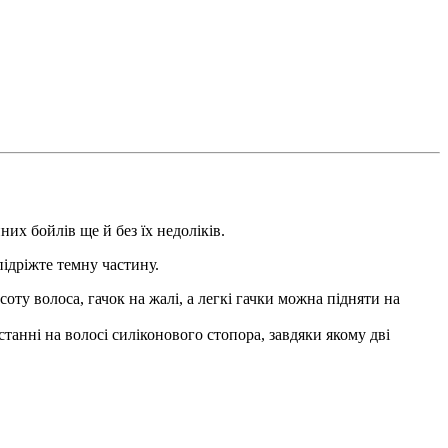
нних
бойлів
ще й без їх недоліків.
ідріжте темну частину.
соту волоса, гачок на жалі, а легкі гачки можна підняти на
станні на волосі силіконового стопора, завдяки якому дві