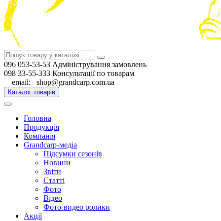
096 053-53-53 Адміністрування замовлень
098 33-55-333 Консультації по товарам
email: shop@grandcarp.com.ua
Каталог товарів
Головна
Продукція
Компанія
Grandcarp-медіа
Підсумки сезонів
Новини
Звіти
Статті
Фото
Відео
Фото-видео ролики
Акції