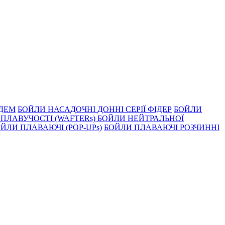
НДЕМ
БОЙЛИ НАСАДОЧНI ДОННI СЕРIÏ ФIДЕР
БОЙЛИ
ПЛАВУЧОСТI (WAFTERs)
БОЙЛИ НЕЙТРАЛЬНОЇ
ЙЛИ ПЛАВАЮЧІ (POP-UPs)
БОЙЛИ ПЛАВАЮЧI РОЗЧИННI