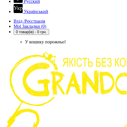
Русский
Український
Вхід /Реєстрація
Мої Закладки (0)
0 товар(ів) - 0 грн.
У кошику порожньо!