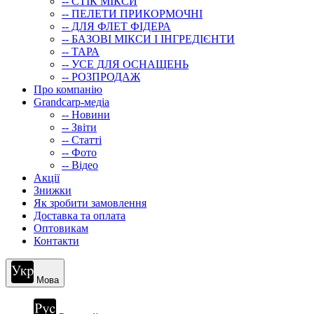
-- СТIК МIКСИ
-- ПЕЛЕТИ ПРИКОРМОЧНІ
-- ДЛЯ ФЛЕТ ФІДЕРА
-- БАЗОВІ МІКСИ І ІНГРЕДІЄНТИ
-- ТАРА
-- УСЕ ДЛЯ ОСНАЩЕНЬ
-- РОЗПРОДАЖ
Про компанію
Grandcarp-медіа
-- Новини
-- Звіти
-- Статті
-- Фото
-- Відео
Акції
Знижки
Як зробити замовлення
Доставка та оплата
Оптовикам
Контакти
Мова