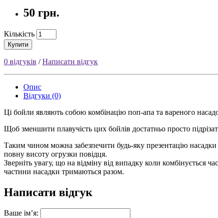
50 грн.
Кількість
Купити
0 відгуків
/
Написати відгук
Опис
Відгуки (0)
Ці
бойли
являють собою комбінацію поп-апа та вареного насад
Щоб зменшити плавучість цих
бойлів
достатньо просто підріза
Таким чином можна
забезпечити будь-яку презентацію насадки -
повну висоту огрузки повідця.
Зверніть увагу, що на відміну від випадку коли комбінується ч
частини насадки тримаються разом.
Написати відгук
Ваше ім’я: