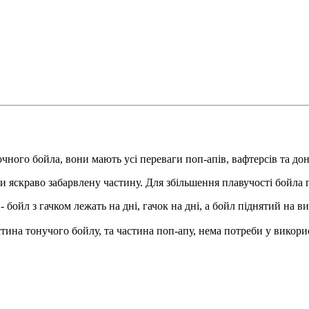
очного бойла, вони мають усі переваги
поп-апів
,
вафтерсів
та до
ти яскраво забарвлену частину. Для збільшення плавучості
бойла
п
 бойл з гачком лежать на дні, гачок на дні, а бойл піднятий на ви
астина
тонучого
бойлу
, та частина
поп-апу
, нема потреби у викори