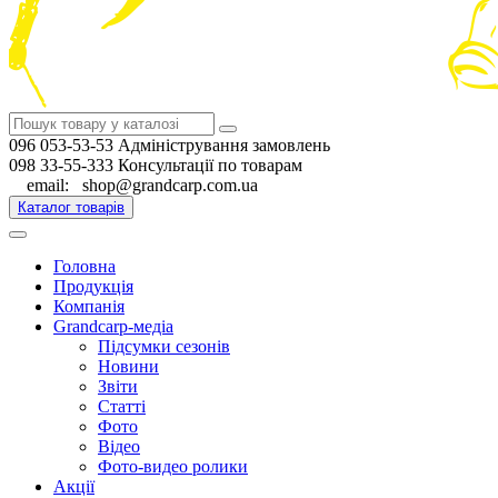
096 053-53-53 Адміністрування замовлень
098 33-55-333 Консультації по товарам
email: shop@grandcarp.com.ua
Каталог товарів
Головна
Продукція
Компанія
Grandcarp-медіа
Підсумки сезонів
Новини
Звіти
Статті
Фото
Відео
Фото-видео ролики
Акції