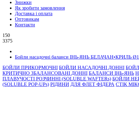
Знижки
Як зробити замовлення
Доставка і оплата
Оптовикам
Контакти
150
3375
Бойли насадочні баланси ІНЬ-ЯНЬ БЕЛАЧАН•КРИЛЬ Ø1
БОЙЛИ ПРИКОРМОЧНI
БОЙЛИ НАСАДОЧНI ДОННI
БОЙЛ
КРИТИЧНО ЗБАЛАНСОВАНІ ДОННІ
БАЛАНСИ ІНЬ-ЯНЬ
Н
ПЛАВУЧОСТІ РОЗЧИННІ (SOLUBLE WAFTERs)
БОЙЛИ НЕ
(SOLUBLE POP-UPs)
РIДИНИ
ДЛЯ ФЛЕТ ФІДЕРА
СТIК МI