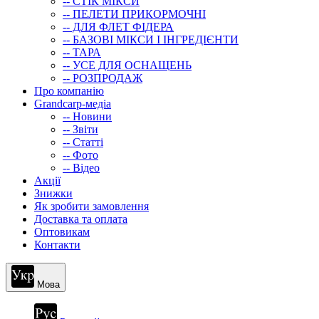
-- СТIК МIКСИ
-- ПЕЛЕТИ ПРИКОРМОЧНІ
-- ДЛЯ ФЛЕТ ФІДЕРА
-- БАЗОВІ МІКСИ І ІНГРЕДІЄНТИ
-- ТАРА
-- УСЕ ДЛЯ ОСНАЩЕНЬ
-- РОЗПРОДАЖ
Про компанію
Grandcarp-медіа
-- Новини
-- Звіти
-- Статті
-- Фото
-- Відео
Акції
Знижки
Як зробити замовлення
Доставка та оплата
Оптовикам
Контакти
Мова