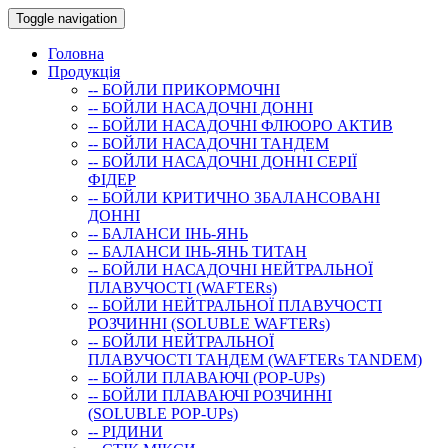
Toggle navigation
Головна
Продукція
-- БОЙЛИ ПРИКОРМОЧНI
-- БОЙЛИ НАСАДОЧНI ДОННI
-- БОЙЛИ НАСАДОЧНІ ФЛЮОРО АКТИВ
-- БОЙЛИ НАСАДОЧНІ ТАНДЕМ
-- БОЙЛИ НАСАДОЧНI ДОННI СЕРIÏ
ФIДЕР
-- БОЙЛИ КРИТИЧНО ЗБАЛАНСОВАНІ
ДОННІ
-- БАЛАНСИ ІНЬ-ЯНЬ
-- БАЛАНСИ ІНЬ-ЯНЬ ТИТАН
-- БОЙЛИ НАСАДОЧНI НЕЙТРАЛЬНОÏ
ПЛАВУЧОСТI (WAFTERs)
-- БОЙЛИ НЕЙТРАЛЬНОЇ ПЛАВУЧОСТІ
РОЗЧИННІ (SOLUBLE WAFTERs)
-- БОЙЛИ НЕЙТРАЛЬНОЇ
ПЛАВУЧОСТІ ТАНДЕМ (WAFTERs TANDEM)
-- БОЙЛИ ПЛАВАЮЧІ (POP-UPs)
-- БОЙЛИ ПЛАВАЮЧI РОЗЧИННI
(SOLUBLE POP-UPs)
-- РIДИНИ