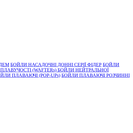
НДЕМ
БОЙЛИ НАСАДОЧНI ДОННI СЕРIÏ ФIДЕР
БОЙЛИ
ПЛАВУЧОСТI (WAFTERs)
БОЙЛИ НЕЙТРАЛЬНОЇ
ЙЛИ ПЛАВАЮЧІ (POP-UPs)
БОЙЛИ ПЛАВАЮЧI РОЗЧИННI