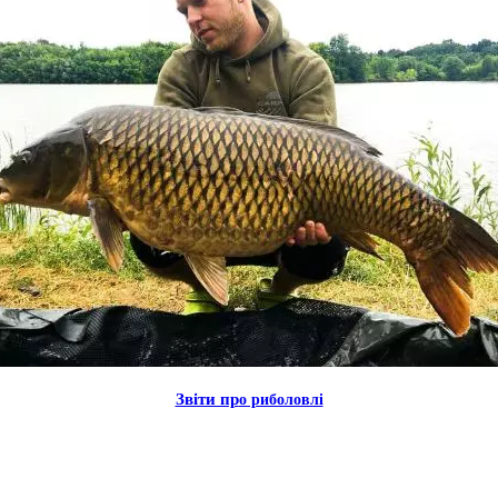
Звiти пр
о риболовлi