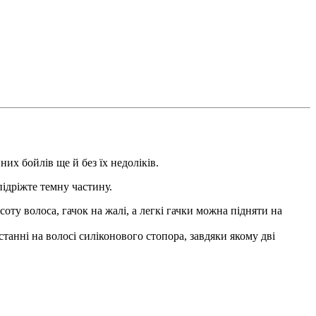
нних
бойлів
ще й без їх недоліків.
ідріжте темну частину.
соту волоса, гачок на жалі, а легкі гачки можна підняти на
станні на волосі силіконового стопора, завдяки якому дві