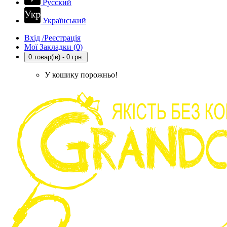
Русский
Український
Вхід /Реєстрація
Мої Закладки (0)
0 товар(ів) - 0 грн.
У кошику порожньо!